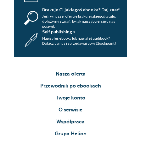
Brakuje Ci jakiegoś ebooka? Daj znać!
Jeśli w naszej ofercie brakuje jakiegoś tytulu,
dołożymy starań, by jak najszybciej się u nas
pojawił.
Self publishing »
Napisałeś ebooka lub nagrałeś audibook?
Dołącz do nas i sprzedawaj go w Ebookpoint!
Nasza oferta
Przewodnik po ebookach
Twoje konto
O serwisie
Współpraca
Grupa Helion