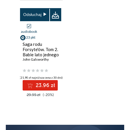
Odsłuchaj
audiobook
23 pkt
Saga rodu
Forsyte'ów. Tom 2.
Babie lato jednego
z Forsyte'ów. W
John Galsworthy
matni
(21,90 zł najniższa cena z 30 dni)
23.96 zł
29.95 zł
(-20%)