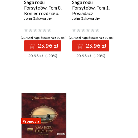
Saga rodu
Saga rodu
Forsyte'ów. Tom 8.
Forsyte'ów. Tom 1.
Koniec rozdziału.
Posiadacz
Część 2
John Galsworthy
John Galsworthy
(21,90 zł najniższa cena z 30 dni)
(21,90 zł najniższa cena z 30 dni)
23.96 zł
23.96 zł
29.95 zł
(-20%)
29.95 zł
(-20%)
Promocja