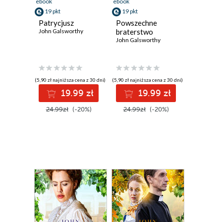
ebook
ebook
19 pkt
19 pkt
Patrycjusz
Powszechne
John Galsworthy
braterstwo
John Galsworthy
(5,90 zł najniższa cena z 30 dni)
(5,90 zł najniższa cena z 30 dni)
19.99 zł
19.99 zł
24.99zł
(-20%)
24.99zł
(-20%)