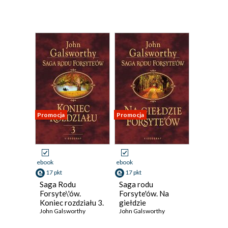
Promocja
Promocja
ebook
ebook
17 pkt
17 pkt
Saga Rodu
Saga rodu
Forsyte\'ów.
Forsyte'ów. Na
Koniec rozdziału 3.
giełdzie
Za rzeką
John Galsworthy
Forsyte'ów
John Galsworthy