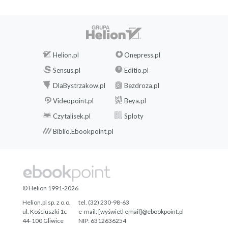
Helion.pl
Onepress.pl
Sensus.pl
Editio.pl
DlaBystrzakow.pl
Bezdroza.pl
Videopoint.pl
Beya.pl
Czytalisek.pl
Sploty
Biblio.Ebookpoint.pl
© Helion 1991-2026
Helion.pl sp. z o.o.
tel. (32) 230-98-63
ul. Kościuszki 1c
e-mail:
[wyświetl email]@ebookpoint.pl
44-100 Gliwice
NIP: 6312636254