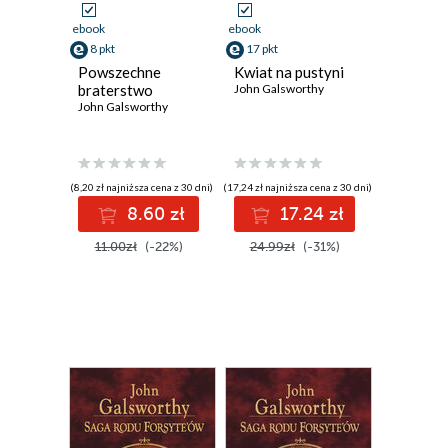
ebook
ebook
8 pkt
17 pkt
Powszechne
Kwiat na pustyni
braterstwo
John Galsworthy
John Galsworthy
(8,20 zł najniższa cena z 30 dni)
(17,24 zł najniższa cena z 30 dni)
8.60 zł
17.24 zł
11.00zł
(-22%)
24.99zł
(-31%)