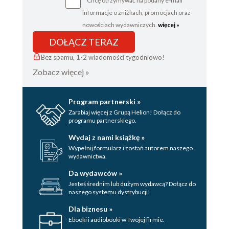
Chcę otrzymywać na podany e-mail
informacje o zniżkach, promocjach oraz
nowościach wydawniczych.
więcej »
DOŁĄCZ TERAZ
Bez spamu, 1-2 wiadomości tygodniowo!
Zobacz więcej »
Program partnerski »
Zarabiaj więcej z Grupą Helion! Dołącz do
programu partnerskiego.
Wydaj z nami książkę »
Wypełnij formularz i zostań autorem naszego
wydawnictwa.
Da wydawców »
Jesteś średnim lub dużym wydawcą? Dołącz do
naszego systemu dystrybucji!
Dla biznesu »
Ebooki i audiobooki w Twojej firmie.