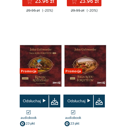
23.96 zł
23.96 zł
29.95 zł
(-20%)
29.95 zł
(-20%)
Promocja
Promocja
Odsłuchaj
Odsłuchaj
audiobook
audiobook
23 pkt
23 pkt