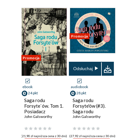
Promocja
Promocja
Odsłuchaj
ebook
audiobook
24 pkt
28 pkt
Saga rodu
Saga rodu
Forsyte`ów. Tom 1.
Forsyte'ów (#3).
Posiadacz
Saga rodu
John Galsworthy
Forsyte'ów.
John Galsworthy
Przebudzenie. Do
wynajęcia
(21,90 zł najniższa cena z 30 dni)
(27,92 zł najniższa cena z 30 dni)