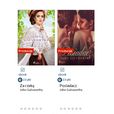
Promocja
Promocja
ebook
ebook
23 pkt
23 pkt
Za rzeką
Posiadacz
John Galsworthy
John Galsworthy