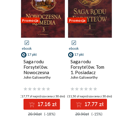
Promocja
Promocja
ebook
ebook
17 pkt
17 pkt
Saga rodu
Saga rodu
Forsyte\'ów.
Forsyte\'ów. Tom
Nowoczesna
1. Posiadacz
komedia. Tom 3.
John Galsworthy
John Galsworthy
Mijający się w
mroku. Łabędzi
śpiew
(17,77 zł najniższa cena z 30 dni)
(11,50 zł najniższa cena z 30 dni)
17.16 zł
17.77 zł
20.90zł
(-18%)
20.90zł
(-15%)