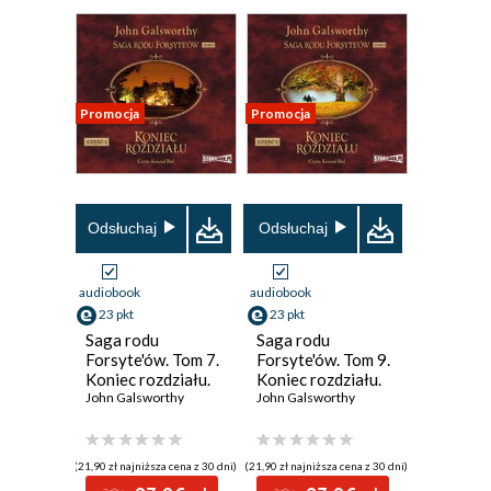
Promocja
Promocja
Odsłuchaj
Odsłuchaj
audiobook
audiobook
23 pkt
23 pkt
Saga rodu
Saga rodu
Forsyte'ów. Tom 7.
Forsyte'ów. Tom 9.
Koniec rozdziału.
Koniec rozdziału.
Część 1
John Galsworthy
Część 3. Za rzeką
John Galsworthy
(21,90 zł najniższa cena z 30 dni)
(21,90 zł najniższa cena z 30 dni)