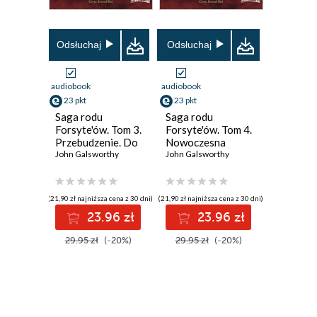
Odsłuchaj
Odsłuchaj
audiobook
audiobook
23 pkt
23 pkt
Saga rodu
Saga rodu
Forsyte'ów. Tom 3.
Forsyte'ów. Tom 4.
Przebudzenie. Do
Nowoczesna
wynajęcia
John Galsworthy
komedia. Część 1.
John Galsworthy
Biała małpa
(21,90 zł najniższa cena z 30 dni)
(21,90 zł najniższa cena z 30 dni)
23.96 zł
23.96 zł
29.95 zł
(-20%)
29.95 zł
(-20%)