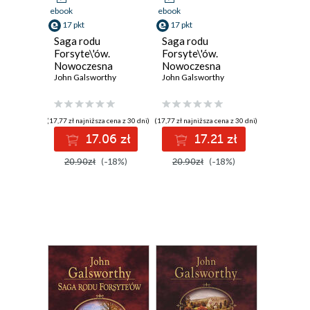
ebook
ebook
17 pkt
17 pkt
Saga rodu
Saga rodu
Forsyte\'ów.
Forsyte\'ów.
Nowoczesna
Nowoczesna
komedia. Tom 1.
John Galsworthy
komedia. Tom 2.
John Galsworthy
Biała małpa
Milczące zaloty.
Srebrna łyżka
(17,77 zł najniższa cena z 30 dni)
(17,77 zł najniższa cena z 30 dni)
17.06 zł
17.21 zł
20.90zł
(-18%)
20.90zł
(-18%)