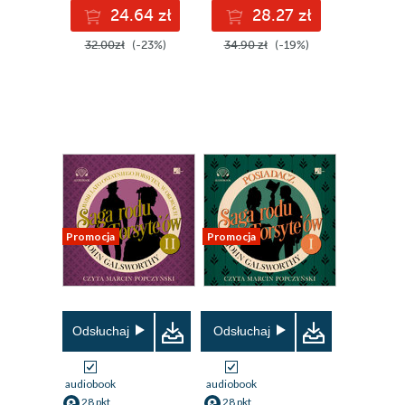
24.64 zł
28.27 zł
32.00zł
(-23%)
34.90 zł
(-19%)
Promocja
Promocja
Odsłuchaj
Odsłuchaj
audiobook
audiobook
28 pkt
28 pkt