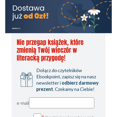
Nie przegap książek, które
zmienią Twój wieczór w
literacką przygodę!
Dołącz do czytelników
Ebookpoint, zapisz się na nasz
newsletter i
odbierz darmowy
prezent
. Czekamy na Ciebie!
e-mail
*