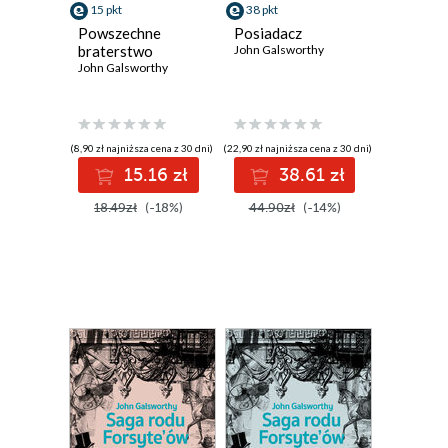
15 pkt
38 pkt
Powszechne
Posiadacz
braterstwo
John Galsworthy
John Galsworthy
(8,90 zł najniższa cena z 30 dni)
(22,90 zł najniższa cena z 30 dni)
15.16 zł
38.61 zł
18.49zł
(-18%)
44.90zł
(-14%)