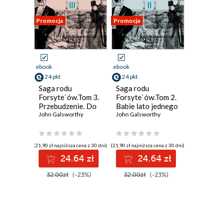
Promocja
Promocja
ebook
ebook
24 pkt
24 pkt
Saga rodu
Saga rodu
Forsyte`ów.Tom 3.
Forsyte`ów.Tom 2.
Przebudzenie. Do
Babie lato jednego
wynajęcia
John Galsworthy
z Forsyte`ów. W
John Galsworthy
matni
(21,90 zł najniższa cena z 30 dni)
(21,90 zł najniższa cena z 30 dni)
24.64 zł
24.64 zł
32.00zł
(-23%)
32.00zł
(-23%)