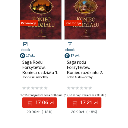
Promocja
Promocja
ebook
ebook
17 pkt
17 pkt
Saga Rodu
Saga rodu
Forsyte\'ów.
Forsyte\'ów.
Koniec rozdziału 1.
Koniec rozdziału 2.
Dziewczyna czeka
John Galsworthy
Kwiat na pustyni
John Galsworthy
(17,16 zł najniższa cena z 30 dni)
(17,06 zł najniższa cena z 30 dni)
17.06 zł
17.21 zł
20.90zł
(-18%)
20.90zł
(-18%)