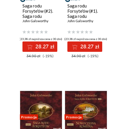
Saga rodu
Saga rodu
Forsyte'ów (#2).
Forsyte'ów (#1).
Saga rodu
Saga rodu
Forsyte'ów. Babie
John Galsworthy
Forsyte'ów.
John Galsworthy
lato ostatniego
Posiadacz
Forsyte'a. W
okowach
(23,38 zł najniższa cena z 30 dni)
(23,38 zł najniższa cena z 30 dni)
28.27 zł
28.27 zł
34.90 zł
(-19%)
34.90 zł
(-19%)
Promocja
Promocja