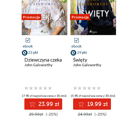
Promocja
Promocja
ebook
ebook
23 pkt
19 pkt
Dziewczyna czeka
Święty
John Galsworthy
John Galsworthy
(7,90 zł najniższa cena z 30 dni)
(5,90 zł najniższa cena z 30 dni)
23.99 zł
19.99 zł
29.99zł
(-20%)
24.99zł
(-20%)