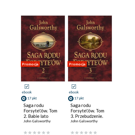
Promocja
Promocja
ebook
ebook
17 pkt
17 pkt
Saga rodu
Saga rodu
Forsyte\'ów. Tom
Forsyte\'ów. Tom
2. Babie lato
3. Przebudzenie.
jednego z
John Galsworthy
Do wynajęcia
John Galsworthy
Forsyte'ów. W
matni