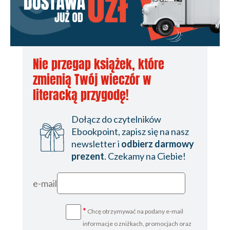
Nie przegap książek, które
zmienią Twój wieczór w
literacką przygodę!
Dołącz do czytelników
Ebookpoint, zapisz się na nasz
newsletter i
odbierz darmowy
prezent
. Czekamy na Ciebie!
e-mail
*
Chcę otrzymywać na podany e-mail
informacje o zniżkach, promocjach oraz