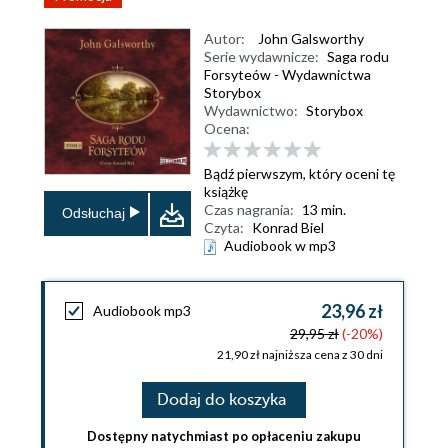
Autor:
John Galsworthy
Serie wydawnicze:
Saga rodu
Forsyteów - Wydawnictwa
Storybox
Wydawnictwo:
Storybox
Ocena:
Bądź pierwszym, który oceni tę
książkę
Czas nagrania:
13 min.
Odsłuchaj
Czyta:
Konrad Biel
Audiobook w mp3
23,96 zł
Audiobook mp3
29,95 zł
(-20%)
21,90 zł najniższa cena z 30 dni
Dodaj do koszyka
Dostępny natychmiast po opłaceniu zakupu