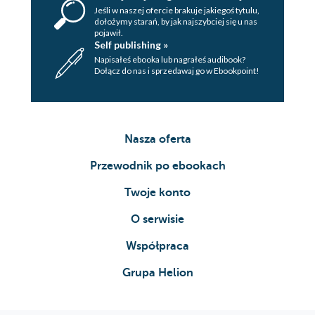
Jeśli w naszej ofercie brakuje jakiegoś tytulu,
dołożymy starań, by jak najszybciej się u nas
pojawił.
Self publishing »
Napisałeś ebooka lub nagrałeś audibook?
Dołącz do nas i sprzedawaj go w Ebookpoint!
Nasza oferta
Przewodnik po ebookach
Twoje konto
O serwisie
Współpraca
Grupa Helion