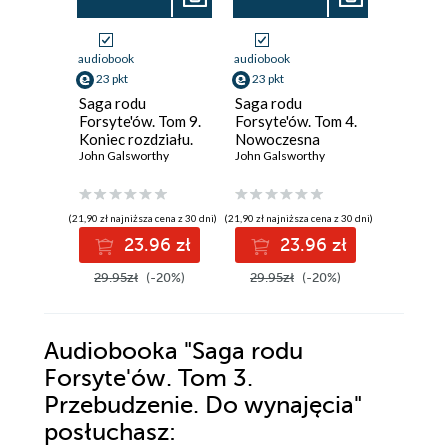
audiobook
audiobook
audiobook
23 pkt
23 pkt
23 pkt
Saga rodu
Saga rodu
Saga ro
Forsyte'ów. Tom 9.
Forsyte'ów. Tom 4.
Forsyte'
Koniec rozdziału.
Nowoczesna
Koniec r
Część 3. Za rzeką
John Galsworthy
komedia. Część 1.
John Galsworthy
Część 1
John Gals
Biała małpa
(21,90 zł najniższa cena z 30 dni)
(21,90 zł najniższa cena z 30 dni)
(21,90 zł najni
23.96 zł
23.96 zł
2
29.95zł
(-20%)
29.95zł
(-20%)
29.95z
Audiobooka
"Saga rodu
Forsyte'ów. Tom 3.
Przebudzenie. Do wynajęcia"
posłuchasz: