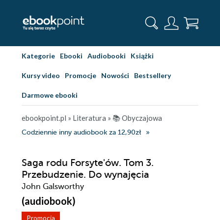
Kategorie
Ebooki
Audiobooki
Książki
Kursy video
Promocje
Nowości
Bestsellery
Darmowe ebooki
ebookpoint.pl
»
Literatura
»
📚 Obyczajowa
Codziennie inny audiobook za 12,90zł
Saga rodu Forsyte'ów. Tom 3.
Przebudzenie. Do wynajęcia
John Galsworthy
(audiobook)
Promocja