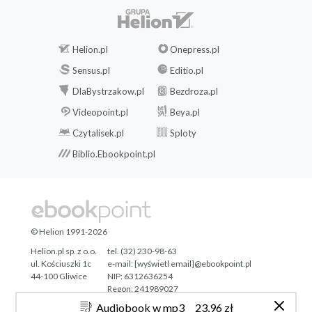
Helion.pl
Onepress.pl
Sensus.pl
Editio.pl
DlaBystrzakow.pl
Bezdroza.pl
Videopoint.pl
Beya.pl
Czytalisek.pl
Sploty
Biblio.Ebookpoint.pl
© Helion 1991-2026
Helion.pl sp. z o.o.
tel. (32) 230-98-63
ul. Kościuszki 1c
e-mail:
[wyświetl email]@ebookpoint.pl
44-100 Gliwice
NIP: 6312636254
Regon: 241989027
Audiobook w mp3
23,96 zł
Designed with ♥ by
Tonik.pl