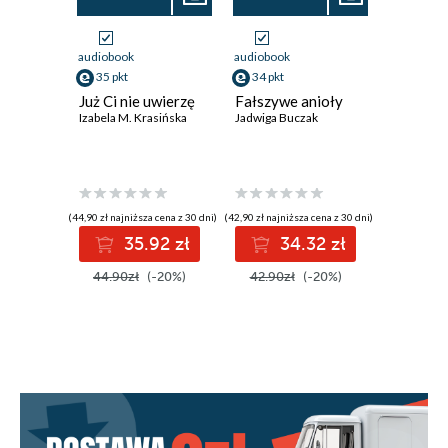
audiobook
audiobook
audiobook
35 pkt
34 pkt
35 pkt
Już Ci nie uwierzę
Fałszywe anioły
Szklana 
Izabela M. Krasińska
Jadwiga Buczak
Katarzyna 
(44,90 zł najniższa cena z 30 dni)
(42,90 zł najniższa cena z 30 dni)
(43,90 zł najni
35.92 zł
34.32 zł
3
44.90zł
(-20%)
42.90zł
(-20%)
43.90z