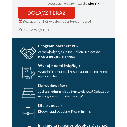
nowościach wydawniczych.
więcej »
DOŁĄCZ TERAZ
Bez spamu, 1-2 wiadomości tygodniowo!
Zobacz więcej »
Program partnerski »
Zarabiaj więcej z Grupą Helion! Dołącz do
programu partnerskiego.
Wydaj z nami książkę »
Wypełnij formularz i zostań autorem naszego
wydawnictwa.
Da wydawców »
Jesteś średnim lub dużym wydawcą? Dołącz do
naszego systemu dystrybucji!
Dla biznesu »
Ebooki i audiobooki w Twojej firmie.
Brakuje Ci jakiegoś ebooka? Daj znać!