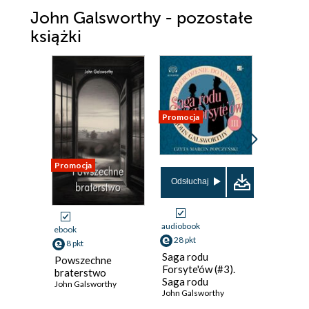
John Galsworthy - pozostałe
książki
Promocja
Promocja
Promocja
Odsłuchaj
Odsłuch
audiobook
audiobook
ebook
28 pkt
24 pkt
8 pkt
Saga rodu
Saga ro
Powszechne
Forsyte'ów (#3).
Forsyte'
braterstwo
Saga rodu
Saga ro
John Galsworthy
Forsyte'ów.
John Galsworthy
Forsyte'
John Gals
Przebudzenie. Do
lato ost