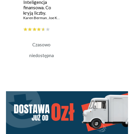
Inteligencja
finansowa. Co
kryją liczby.
Przewodnik
Karen Berman
,
Joe Knight
,
John Case
menedżera
Czasowo
niedostępna