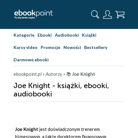
Kategorie
Ebooki
Audiobooki
Książki
Kursy video
Promocje
Nowości
Bestsellery
Darmowe ebooki
ebookpoint.pl
» Autorzy
» 📚
Joe Knight
Joe Knight - książki, ebooki,
audiobooki
Joe Knight
jest doświadczonym trenerem
biznesowym, a także dyrektorem finansowym