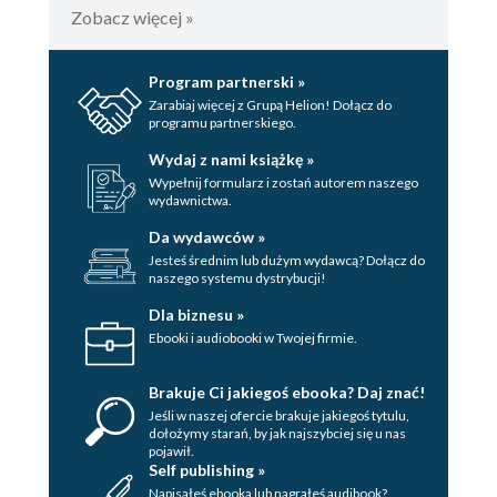
Zobacz więcej »
Program partnerski »
Zarabiaj więcej z Grupą Helion! Dołącz do
programu partnerskiego.
Wydaj z nami książkę »
Wypełnij formularz i zostań autorem naszego
wydawnictwa.
Da wydawców »
Jesteś średnim lub dużym wydawcą? Dołącz do
naszego systemu dystrybucji!
Dla biznesu »
Ebooki i audiobooki w Twojej firmie.
Brakuje Ci jakiegoś ebooka? Daj znać!
Jeśli w naszej ofercie brakuje jakiegoś tytulu,
dołożymy starań, by jak najszybciej się u nas
pojawił.
Self publishing »
Napisałeś ebooka lub nagrałeś audibook?