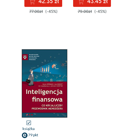
42.35 zł
43.45 zł
77.00zł
(-45%)
79.00zł
(-45%)
książka
79 pkt