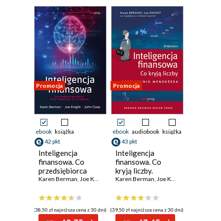
Promocja
Promocja
ebook
książka
ebook
audiobook
książka
42 pkt
43 pkt
Inteligencja
Inteligencja
finansowa. Co
finansowa. Co
przedsiębiorca
kryją liczby.
musi wiedzieć o
Karen Berman
,
Joe Knight
,
John Case
Przewodnik
Karen Berman
,
Joe Knight
,
John Case
liczbach
menedżera.
Wydanie II
(38,50 zł najniższa cena z 30 dni)
(39,50 zł najniższa cena z 30 dni)