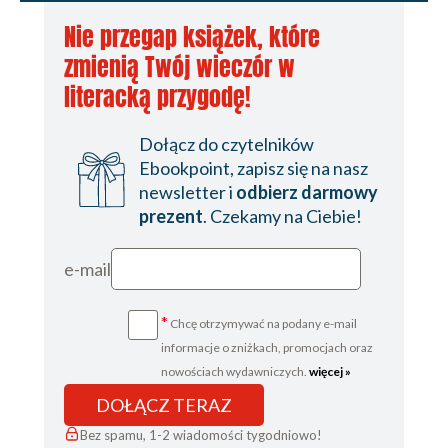
Nie przegap książek, które
zmienią Twój wieczór w
literacką przygodę!
Dołącz do czytelników
Ebookpoint, zapisz się na nasz
newsletter i
odbierz darmowy
prezent
. Czekamy na Ciebie!
e-mail
*
Chcę otrzymywać na podany e-mail
informacje o zniżkach, promocjach oraz
nowościach wydawniczych.
więcej »
DOŁĄCZ TERAZ
Bez spamu, 1-2 wiadomości tygodniowo!