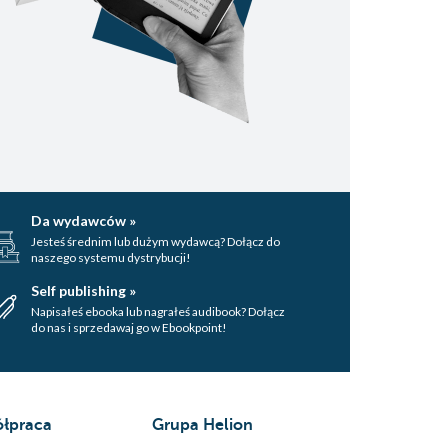
Da wydawców »
Jesteś średnim lub dużym wydawcą? Dołącz do
naszego systemu dystrybucji!
Self publishing »
Napisałeś ebooka lub nagrałeś audibook? Dołącz
do nas i sprzedawaj go w Ebookpoint!
łpraca
Grupa Helion