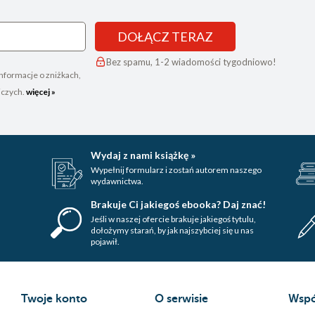
DOŁĄCZ TERAZ
Bez spamu, 1-2 wiadomości tygodniowo!
nformacje o zniżkach,
iczych.
więcej »
Wydaj z nami książkę »
Wypełnij formularz i zostań autorem naszego
wydawnictwa.
Brakuje Ci jakiegoś ebooka? Daj znać!
Jeśli w naszej ofercie brakuje jakiegoś tytulu,
dołożymy starań, by jak najszybciej się u nas
pojawił.
Twoje konto
O serwisie
Wspó