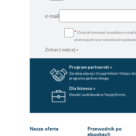
e-mail
*
Chcę otrzymywać na podany e-mail i
promocjach oraz nowościach wydawn
Zobacz więcej »
Program partnerski »
Zarabiaj więcej z Grupą Helion! Dołącz do
programu partnerskiego.
Dla biznesu »
Ebooki i audiobooki w Twojej firmie.
Nasza oferta
Przewodnik po
ebookach