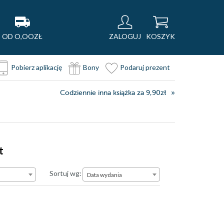
OD O,OOZŁ
ZALOGUJ
KOSZYK
Pobierz aplikację
Bony
Podaruj prezent
Codziennie inna książka za 9,90zł
t
Data wydania
Sortuj wg:
Data wydania