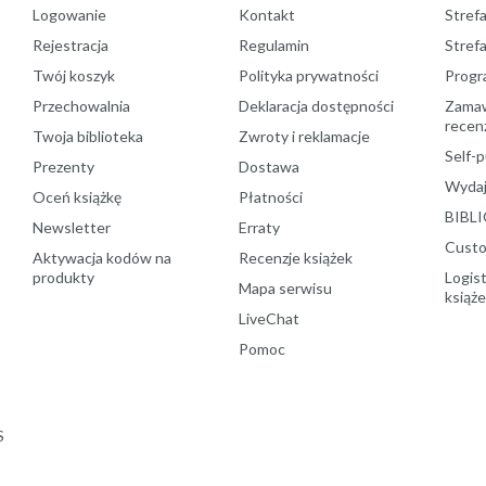
Logowanie
Kontakt
Strefa
Rejestracja
Regulamin
Stref
Twój koszyk
Polityka prywatności
Progr
Przechowalnia
Deklaracja dostępności
Zamawi
recenz
Twoja biblioteka
Zwroty i reklamacje
Self-p
Prezenty
Dostawa
Wydaj
Oceń książkę
Płatności
BIBLI
Newsletter
Erraty
Custo
Aktywacja kodów na
Recenzje książek
produkty
Logist
Mapa serwisu
książ
LiveChat
Pomoc
S