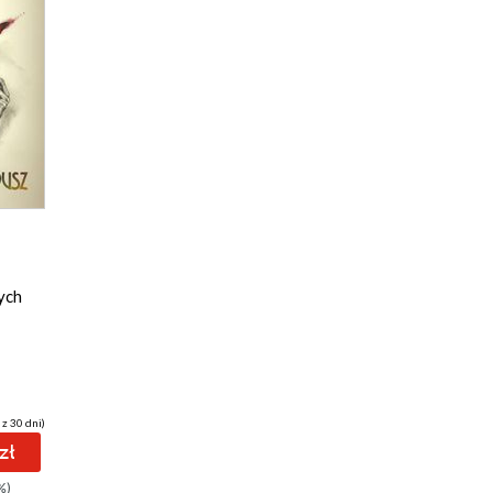
ych
 z 30 dni)
zł
%)