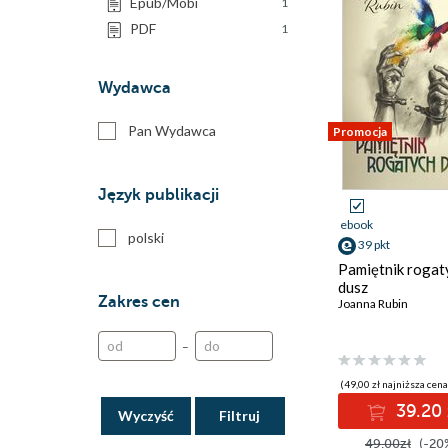
Epub/Mobi
1
PDF
1
Wydawca
Pan Wydawca
Promocja
Język publikacji
ebook
polski
39 pkt
Pamiętnik rogat
dusz
Zakres cen
Joanna Rubin
–
(49,00 zł najniższa cena
39.20 
Wyczyść
49.00zł
(-20