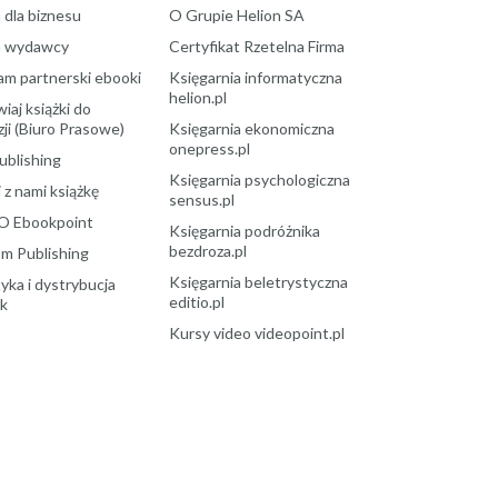
 dla biznesu
O Grupie Helion SA
a wydawcy
Certyfikat Rzetelna Firma
am partnerski ebooki
Księgarnia informatyczna
helion.pl
aj książki do
ji (Biuro Prasowe)
Księgarnia ekonomiczna
onepress.pl
ublishing
Księgarnia psychologiczna
 z nami książkę
sensus.pl
O Ebookpoint
Księgarnia podróżnika
bezdroza.pl
m Publishing
Księgarnia beletrystyczna
yka i dystrybucja
editio.pl
ek
Kursy video videopoint.pl