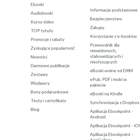
Ebooki
Informacje podstawowe
Audiobooki
Bezpieczenstwo
Kursy video
Zakupy
TOP tytuły
Korzystanie z e-booków
Promocje i rabaty
Przewodnik dla
Zyskujące popularność
niewidomych,
słabowidzących i
Nowości
niesłyszących
Darmowe publikacje
eBooki wolne od DRM
Zestawy
ePub, PDF i mobi w
Wydawcy
pakiecie
Bony podarunkowe
eBooki na Kindle
Testy i certyfikaty
Synchronizacja z Dropbox
Blog
Aplikacja Ebookpoint -
Android
Aplikacja Ebookpoint - iO
Aplikacja Ebookpoint -
AppGallery