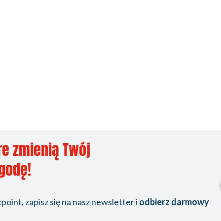
re zmienią Twój
ygodę!
oint, zapisz się na nasz newsletter i
odbierz darmowy