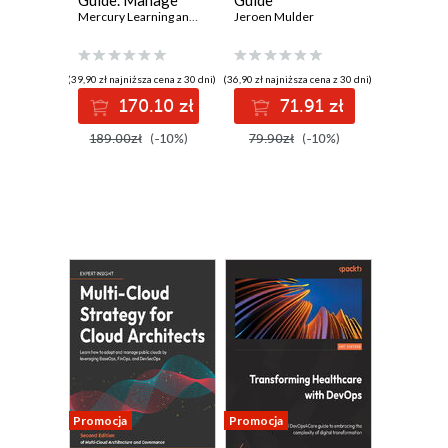
Guide. Manage
Guide
and Optimize
Mercury Learning and Information
Jeroen Mulder
,
Jeroen Mulder
Cloud Resources
across Azure,
AWS, GCP, and
(39,90 zł najniższa cena z 30 dni)
(36,90 zł najniższa cena z 30 dni)
Alibaba Cloud
170.10 zł
71.91 zł
189.00zł
(-10%)
79.90zł
(-10%)
Promocja
Promocja