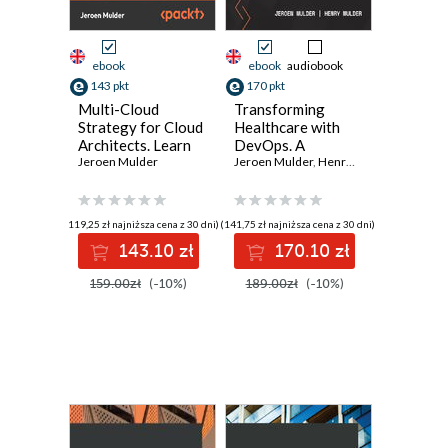
ebook
ebook
audiobook
143 pkt
170 pkt
Multi-Cloud
Transforming
Strategy for Cloud
Healthcare with
Architects. Learn
DevOps. A
how to adopt and
Jeroen Mulder
practical
Jeroen Mulder
,
Henry Mulder
manage public
DevOps4Care
clouds by
guide to
leveraging
embracing the
(119,25 zł najniższa cena z 30 dni)
(141,75 zł najniższa cena z 30 dni)
BaseOps, FinOps,
complexity of
143.10 zł
170.10 zł
and DevSecOps -
digital
Second Edition
transformation
159.00zł
(-10%)
189.00zł
(-10%)