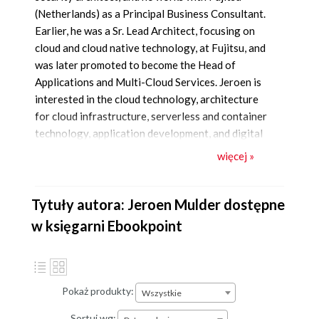
(Netherlands) as a Principal Business Consultant.
Earlier, he was a Sr. Lead Architect, focusing on
cloud and cloud native technology, at Fujitsu, and
was later promoted to become the Head of
Applications and Multi-Cloud Services. Jeroen is
interested in the cloud technology, architecture
for cloud infrastructure, serverless and container
technology, application development, and digital
transformation using various DevOps
więcej »
methodologies and tools. He has previously
authored “Multi-Cloud Architecture and
Governance”, “Enterprise DevOps for Architects”,
Tytuły autora: Jeroen Mulder dostępne
and “Transforming Healthcare with
w księgarni Ebookpoint
DevOps4Care”.
Pokaż produkty:
Wszystkie
Sortuj wg: