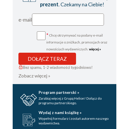
prezent
. Czekamy na Ciebie!
e-mail
*
Chcę otrzymywać na podany e-mail
informacje o zniżkach, promocjach oraz
nowościach wydawniczych.
więcej »
DOŁĄCZ TERAZ
Bez spamu, 1-2 wiadomości tygodniowo!
Zobacz więcej »
Program partnerski »
Zarabiaj więcej z Grupą Helion! Dołącz do
programu partnerskiego.
Wydaj z nami książkę »
Wypełnij formularz i zostań autorem naszego
wydawnictwa.