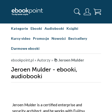
Kategorie
Ebooki
Audiobooki
Książki
Kursy video
Promocje
Nowości
Bestsellery
Darmowe ebooki
ebookpoint.pl
» Autorzy
» 📚
Jeroen Mulder
Jeroen Mulder - ebooki,
audiobooki
Jeroen Mulder is a certified enterprise and
security architect, and he works with Fujitsu