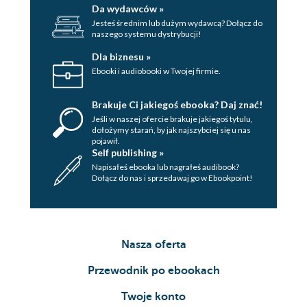
Da wydawców »
Jesteś średnim lub dużym wydawcą? Dołącz do
naszego systemu dystrybucji!
Dla biznesu »
Ebooki i audiobooki w Twojej firmie.
Brakuje Ci jakiegoś ebooka? Daj znać!
Jeśli w naszej ofercie brakuje jakiegoś tytulu,
dołożymy starań, by jak najszybciej się u nas
pojawił.
Self publishing »
Napisałeś ebooka lub nagrałeś audibook?
Dołącz do nas i sprzedawaj go w Ebookpoint!
Nasza oferta
Przewodnik po ebookach
Twoje konto