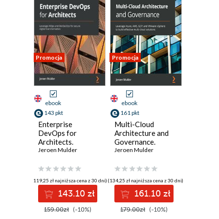
Promocja
Promocja
ebook
ebook
143 pkt
161 pkt
Enterprise
Multi-Cloud
DevOps for
Architecture and
Architects.
Governance.
Leverage AIOps
Jeroen Mulder
Leverage Azure,
Jeroen Mulder
and DevSecOps
AWS, GCP, and
for secure digital
VMware vSphere
transformation
to build effective
(119,25 zł najniższa cena z 30 dni)
(134,25 zł najniższa cena z 30 dni)
multi-cloud
143.10 zł
161.10 zł
solutions
159.00zł
(-10%)
179.00zł
(-10%)