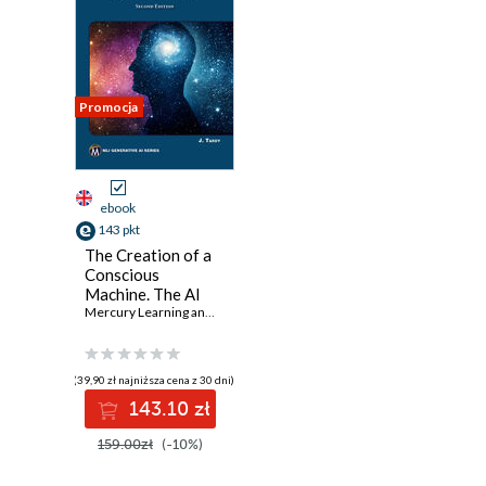
Promocja
ebook
143 pkt
The Creation of a
Conscious
Machine. The AI
Quest: Building
Mercury Learning and Information
,
Jean E. Tardy
Awareness with
Advanced Artificial
Intelligence
(39,90 zł najniższa cena z 30 dni)
Technologies
143.10 zł
159.00zł
(-10%)