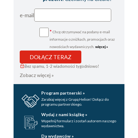
e-mail
*
Chcę otrzymywać na podany e-mail
informacje o zniżkach, promocjach oraz
nowościach wydawniczych.
więcej »
DOŁĄCZ TERAZ
Bez spamu, 1-2 wiadomości tygodniowo!
Zobacz więcej »
Program partnerski »
Zarabiaj więcej z Grupą Helion! Dołącz do
programu partnerskiego.
Wydaj z nami książkę »
Wypełnij formularz i zostań autorem naszego
wydawnictwa.
Da wydawców »