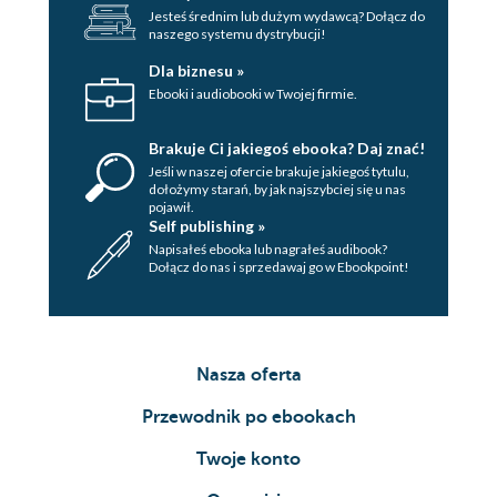
Jesteś średnim lub dużym wydawcą? Dołącz do
naszego systemu dystrybucji!
Dla biznesu »
Ebooki i audiobooki w Twojej firmie.
Brakuje Ci jakiegoś ebooka? Daj znać!
Jeśli w naszej ofercie brakuje jakiegoś tytulu,
dołożymy starań, by jak najszybciej się u nas
pojawił.
Self publishing »
Napisałeś ebooka lub nagrałeś audibook?
Dołącz do nas i sprzedawaj go w Ebookpoint!
Nasza oferta
Przewodnik po ebookach
Twoje konto