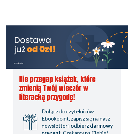
Nie przegap książek, które
zmienią Twój wieczór w
literacką przygodę!
Dołącz do czytelników
Ebookpoint, zapisz się na nasz
newsletter i
odbierz darmowy
prezent
. Czekamy na Ciebie!