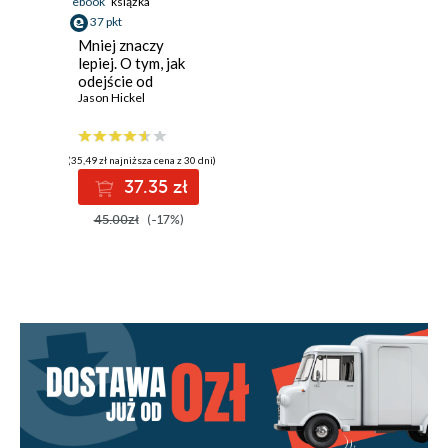
ebook
książka
37 pkt
Mniej znaczy
lepiej. O tym, jak
odejście od
wzrostu
Jason Hickel
gospodarczego
ocali świat
(35,49 zł najniższa cena z 30 dni)
37.35 zł
45.00zł
(-17%)