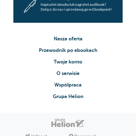
Napisałeś ebooka lub nagrałeś audibook?
Dołącz do nas i sprzedawaj go w Ebookpoint!
Nasza oferta
Przewodnik po ebookach
Twoje konto
O serwisie
Współpraca
Grupa Helion