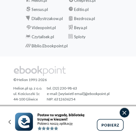
Helion.pl
Onepress.pl
Sensus.pl
Editio.pl
DlaBystrzakow.pl
Bezdroza.pl
Videopoint.pl
Beya.pl
Czytalisek.pl
Sploty
Biblio.Ebookpoint.pl
© Helion 1991-2026
Helion.pl sp. z o.o.
tel. (32) 230-98-63
ul. Kościuszki 1c
e-mail:
[wyświetl email]@ebookpoint.pl
44-100 Gliwice
NIP: 6312636254
Regon: 241989027
Designed with ♥ by
Tonik.pl
Pełna wersja strony »