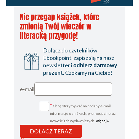
Nie przegap książek, które
zmienią Twój wieczór w
literacką przygodę!
Dołącz do czytelników
Ebookpoint, zapisz się na nasz
newsletter i
odbierz darmowy
prezent
. Czekamy na Ciebie!
e-mail
*
Chcę otrzymywać na podany e-mail
informacje o zniżkach, promocjach oraz
nowościach wydawniczych.
więcej »
DOŁĄCZ TERAZ