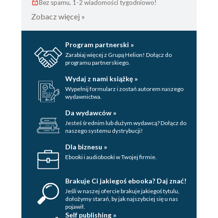
Bez spamu, 1-2 wiadomości tygodniowo!
Zobacz więcej »
Program partnerski »
Zarabiaj więcej z Grupą Helion! Dołącz do
programu partnerskiego.
Wydaj z nami książkę »
Wypełnij formularz i zostań autorem naszego
wydawnictwa.
Da wydawców »
Jesteś średnim lub dużym wydawcą? Dołącz do
naszego systemu dystrybucji!
Dla biznesu »
Ebooki i audiobooki w Twojej firmie.
Brakuje Ci jakiegoś ebooka? Daj znać!
Jeśli w naszej ofercie brakuje jakiegoś tytulu,
dołożymy starań, by jak najszybciej się u nas
pojawił.
Self publishing »