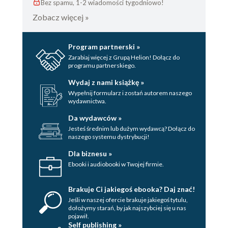
Bez spamu, 1-2 wiadomości tygodniowo!
Zobacz więcej »
Program partnerski »
Zarabiaj więcej z Grupą Helion! Dołącz do
programu partnerskiego.
Wydaj z nami książkę »
Wypełnij formularz i zostań autorem naszego
wydawnictwa.
Da wydawców »
Jesteś średnim lub dużym wydawcą? Dołącz do
naszego systemu dystrybucji!
Dla biznesu »
Ebooki i audiobooki w Twojej firmie.
Brakuje Ci jakiegoś ebooka? Daj znać!
Jeśli w naszej ofercie brakuje jakiegoś tytulu,
dołożymy starań, by jak najszybciej się u nas
pojawił.
Self publishing »