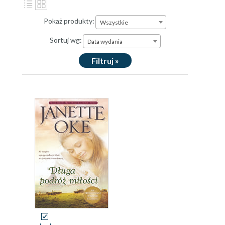
Pokaż produkty:
Wszystkie
Sortuj wg:
Data wydania
Filtruj »