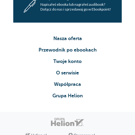
Napisałeś ebooka lub nagrałeś audibook?
Dołącz do nas i sprzedawaj go w Ebookpoint!
Nasza oferta
Przewodnik po ebookach
Twoje konto
O serwisie
Współpraca
Grupa Helion