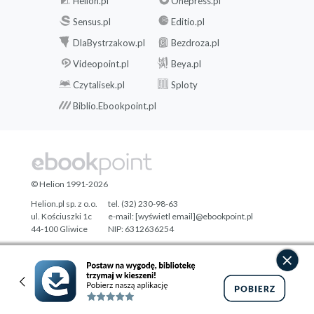
Helion.pl
Onepress.pl
Sensus.pl
Editio.pl
DlaBystrzakow.pl
Bezdroza.pl
Videopoint.pl
Beya.pl
Czytalisek.pl
Sploty
Biblio.Ebookpoint.pl
© Helion 1991-2026
Helion.pl sp. z o.o.
tel. (32) 230-98-63
ul. Kościuszki 1c
e-mail:
[wyświetl email]@ebookpoint.pl
44-100 Gliwice
NIP: 6312636254
Regon: 241989027
Designed with ♥ by
Tonik.pl
Pełna wersja strony »