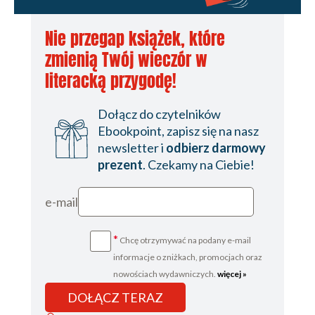
Nie przegap książek, które
zmienią Twój wieczór w
literacką przygodę!
Dołącz do czytelników
Ebookpoint, zapisz się na nasz
newsletter i
odbierz darmowy
prezent
. Czekamy na Ciebie!
e-mail
*
Chcę otrzymywać na podany e-mail
informacje o zniżkach, promocjach oraz
nowościach wydawniczych.
więcej »
DOŁĄCZ TERAZ