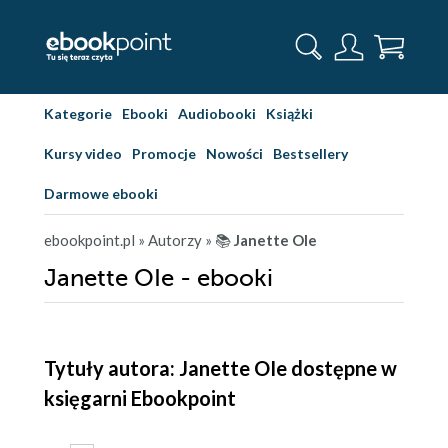
Kategorie
Ebooki
Audiobooki
Książki
Kursy video
Promocje
Nowości
Bestsellery
Darmowe ebooki
ebookpoint.pl
» Autorzy
» 📚
Janette OIe
Janette OIe - ebooki
Tytuły autora: Janette OIe dostępne w
księgarni Ebookpoint