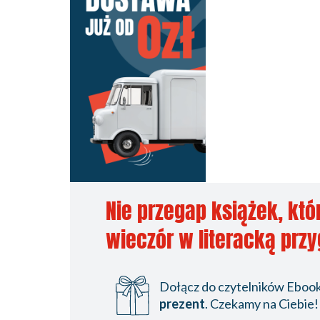
Nie przegap książek, któ
wieczór w literacką prz
Dołącz do czytelników Ebookp
prezent
. Czekamy na Ciebie!