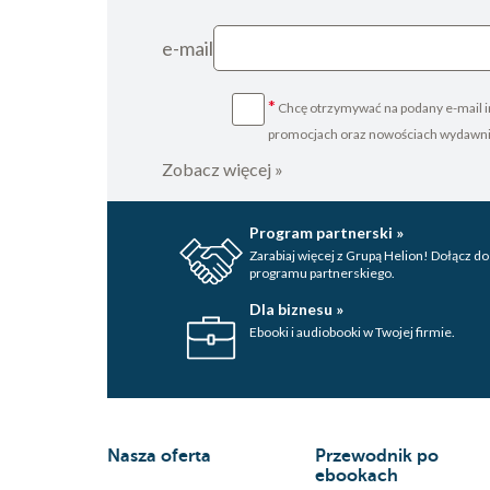
e-mail
*
Chcę otrzymywać na podany e-mail i
promocjach oraz nowościach wydawn
Zobacz więcej »
Program partnerski »
Zarabiaj więcej z Grupą Helion! Dołącz do
programu partnerskiego.
Dla biznesu »
Ebooki i audiobooki w Twojej firmie.
Nasza oferta
Przewodnik po
ebookach