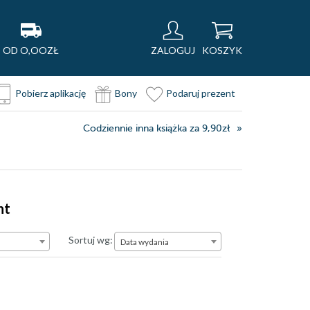
OD O,OOZŁ
ZALOGUJ
KOSZYK
Pobierz aplikację
Bony
Podaruj prezent
Codziennie inna książka za 9,90zł
nt
Data wydania
Sortuj wg:
Data wydania