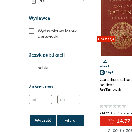
PDF
1
Wydawca
Wydawnictwo Marek
Derewiecki
Promocja
Język publikacji
ebook
polski
14 pkt
Consilium ration
bellicae
Zakres cen
Jan Tarnowski
–
(14,37 zł najniższa cena
Wyczyść
14.77 
21.00zł
(-30