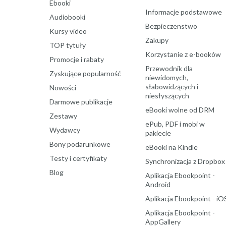
Ebooki
Informacje podstawowe
Audiobooki
Bezpieczenstwo
Kursy video
Zakupy
TOP tytuły
Korzystanie z e-booków
Promocje i rabaty
Przewodnik dla
Zyskujące popularność
niewidomych,
słabowidzących i
Nowości
niesłyszących
Darmowe publikacje
eBooki wolne od DRM
Zestawy
ePub, PDF i mobi w
Wydawcy
pakiecie
Bony podarunkowe
eBooki na Kindle
Testy i certyfikaty
Synchronizacja z Dropbox
Blog
Aplikacja Ebookpoint -
Android
Aplikacja Ebookpoint - iO
Aplikacja Ebookpoint -
AppGallery