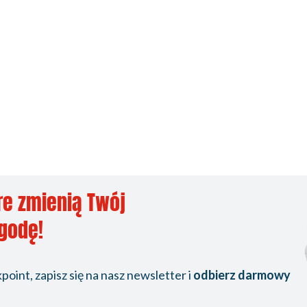
re zmienią Twój
ygodę!
oint, zapisz się na nasz newsletter i
odbierz darmowy