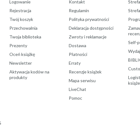
Logowanie
Kontakt
Strefa
Rejestracja
Regulamin
Stref
Twój koszyk
Polityka prywatności
Progr
Przechowalnia
Deklaracja dostępności
Zamawi
recenz
Twoja biblioteka
Zwroty i reklamacje
Self-p
Prezenty
Dostawa
Wydaj
Oceń książkę
Płatności
BIBLI
Newsletter
Erraty
Custo
Aktywacja kodów na
Recenzje książek
produkty
Logist
Mapa serwisu
książ
LiveChat
Pomoc
S