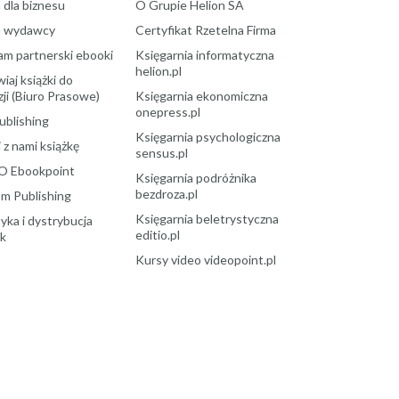
 dla biznesu
O Grupie Helion SA
a wydawcy
Certyfikat Rzetelna Firma
am partnerski ebooki
Księgarnia informatyczna
helion.pl
aj książki do
ji (Biuro Prasowe)
Księgarnia ekonomiczna
onepress.pl
ublishing
Księgarnia psychologiczna
 z nami książkę
sensus.pl
O Ebookpoint
Księgarnia podróżnika
bezdroza.pl
m Publishing
Księgarnia beletrystyczna
yka i dystrybucja
editio.pl
ek
Kursy video videopoint.pl