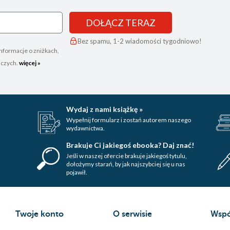
DOŁĄCZ TERAZ
Bez spamu, 1-2 wiadomości tygodniowo!
nformacje o zniżkach,
iczych.
więcej »
Wydaj z nami książkę »
Wypełnij formularz i zostań autorem naszego
wydawnictwa.
Brakuje Ci jakiegoś ebooka? Daj znać!
Jeśli w naszej ofercie brakuje jakiegoś tytulu,
dołożymy starań, by jak najszybciej się u nas
pojawił.
Twoje konto
O serwisie
Wspó