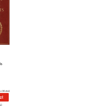
is
 z 30 dni)
zł
%)