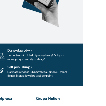
Da wydawców »
Jesteś średnim lub dużym wydawcą? Dołącz do
naszego systemu dystrybucji!
Self publishing »
Napisałeś ebooka lub nagrałeś audibook? Dołącz
do nas i sprzedawaj go w Ebookpoint!
łpraca
Grupa Helion