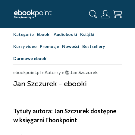
Kategorie
Ebooki
Audiobooki
Książki
Kursy video
Promocje
Nowości
Bestsellery
Darmowe ebooki
ebookpoint.pl
» Autorzy
» 📚
Jan Szczurek
Jan Szczurek - ebooki
Tytuły autora: Jan Szczurek dostępne
w księgarni Ebookpoint