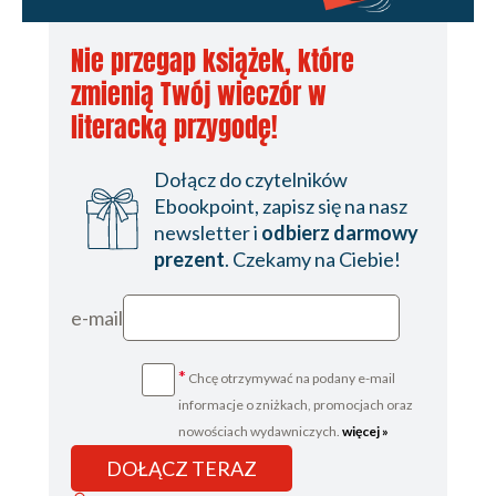
Nie przegap książek, które
zmienią Twój wieczór w
literacką przygodę!
Dołącz do czytelników
Ebookpoint, zapisz się na nasz
newsletter i
odbierz darmowy
prezent
. Czekamy na Ciebie!
e-mail
*
Chcę otrzymywać na podany e-mail
informacje o zniżkach, promocjach oraz
nowościach wydawniczych.
więcej »
DOŁĄCZ TERAZ