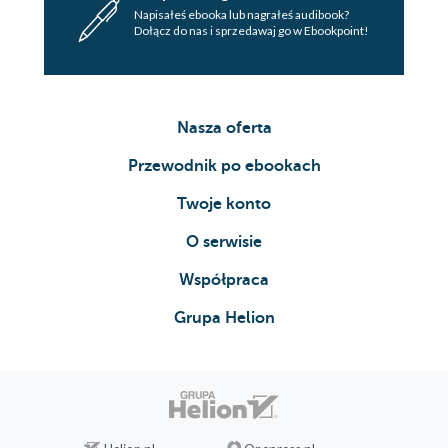
Napisałeś ebooka lub nagrałeś audibook?
Dołącz do nas i sprzedawaj go w Ebookpoint!
Nasza oferta
Przewodnik po ebookach
Twoje konto
O serwisie
Współpraca
Grupa Helion