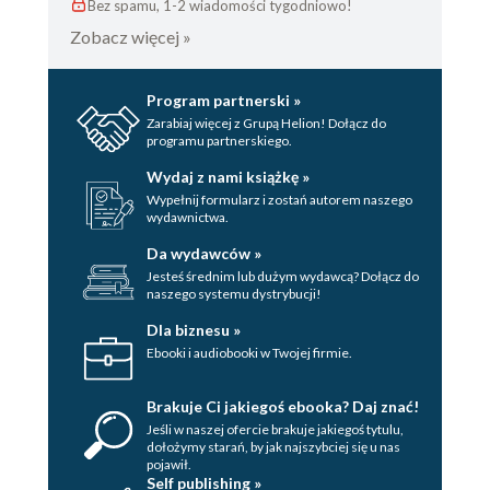
Bez spamu, 1-2 wiadomości tygodniowo!
Zobacz więcej »
Program partnerski »
Zarabiaj więcej z Grupą Helion! Dołącz do
programu partnerskiego.
Wydaj z nami książkę »
Wypełnij formularz i zostań autorem naszego
wydawnictwa.
Da wydawców »
Jesteś średnim lub dużym wydawcą? Dołącz do
naszego systemu dystrybucji!
Dla biznesu »
Ebooki i audiobooki w Twojej firmie.
Brakuje Ci jakiegoś ebooka? Daj znać!
Jeśli w naszej ofercie brakuje jakiegoś tytulu,
dołożymy starań, by jak najszybciej się u nas
pojawił.
Self publishing »