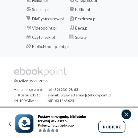
Helion.pl
Onepress.pl
Sensus.pl
Editio.pl
DlaBystrzakow.pl
Bezdroza.pl
Videopoint.pl
Beya.pl
Czytalisek.pl
Sploty
Biblio.Ebookpoint.pl
© Helion 1991-2026
Helion.pl sp. z o.o.
tel. (32) 230-98-63
ul. Kościuszki 1c
e-mail:
[wyświetl email]@ebookpoint.pl
44-100 Gliwice
NIP: 6312636254
Regon: 241989027
Designed with ♥ by
Tonik.pl
Pełna wersja strony »