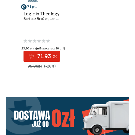
ebook
71 pkt
Logic in Theology
Bartosz Brożek
,
Jan Woleński
,
Adam Olszewski
,
Wojciech P. Grygiel
,
(23,90 zł najniższa cena z 30 dni)
71.93 zł
99.90zł
(-28%)