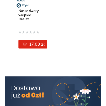
ebook
17 pkt
Nasze dwory
wiejskie
Jan Obst
17.00 zł