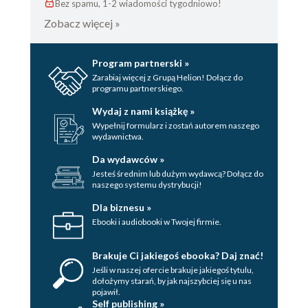
Bez spamu, 1-2 wiadomości tygodniowo!
Zobacz więcej »
Program partnerski »
Zarabiaj więcej z Grupą Helion! Dołącz do
programu partnerskiego.
Wydaj z nami książkę »
Wypełnij formularz i zostań autorem naszego
wydawnictwa.
Da wydawców »
Jesteś średnim lub dużym wydawcą? Dołącz do
naszego systemu dystrybucji!
Dla biznesu »
Ebooki i audiobooki w Twojej firmie.
Brakuje Ci jakiegoś ebooka? Daj znać!
Jeśli w naszej ofercie brakuje jakiegoś tytulu,
dołożymy starań, by jak najszybciej się u nas
pojawił.
Self publishing »