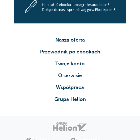
Napisałeś ebooka lub nagrałeś audibook?
Dołącz do nas i sprzedawaj go w Ebookpoint!
Nasza oferta
Przewodnik po ebookach
Twoje konto
O serwisie
Współpraca
Grupa Helion