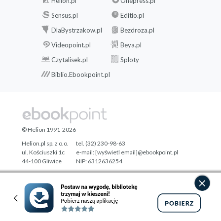
Helion.pl
Onepress.pl
Sensus.pl
Editio.pl
DlaBystrzakow.pl
Bezdroza.pl
Videopoint.pl
Beya.pl
Czytalisek.pl
Sploty
Biblio.Ebookpoint.pl
© Helion 1991-2026
Helion.pl sp. z o.o.
tel. (32) 230-98-63
ul. Kościuszki 1c
e-mail:
[wyświetl email]@ebookpoint.pl
44-100 Gliwice
NIP: 6312636254
Regon: 241989027
Designed with ♥ by
Tonik.pl
Pełna wersja strony »