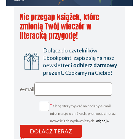
Nie przegap książek, które
zmienią Twój wieczór w
literacką przygodę!
Dołącz do czytelników
Ebookpoint, zapisz się na nasz
newsletter i
odbierz darmowy
prezent
. Czekamy na Ciebie!
e-mail
*
Chcę otrzymywać na podany e-mail
informacje o zniżkach, promocjach oraz
nowościach wydawniczych.
więcej »
DOŁĄCZ TERAZ