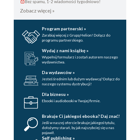
Bez spamu, 1-2 wiadomości tygodniowo!
Zobacz więcej »
Program partnerski »
Zarabiaj więcej z Grupą Helion! Dołącz do
programu partnerskiego.
Wydaj z nami książkę »
Wypełnij formularz i zostań autorem naszego
wydawnictwa.
Da wydawców »
Jesteś średnim lub dużym wydawcą? Dołącz do
naszego systemu dystrybucji!
Dla biznesu »
Ebooki i audiobooki w Twojej firmie.
Brakuje Ci jakiegoś ebooka? Daj znać!
Jeśli w naszej ofercie brakuje jakiegoś tytulu,
dołożymy starań, by jak najszybciej się u nas
pojawił.
Self publishing »