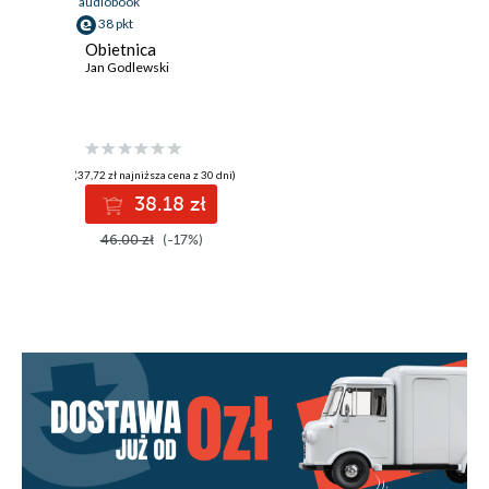
audiobook
38 pkt
Obietnica
Jan Godlewski
(37,72 zł najniższa cena z 30 dni)
38.18 zł
46.00 zł
(-17%)