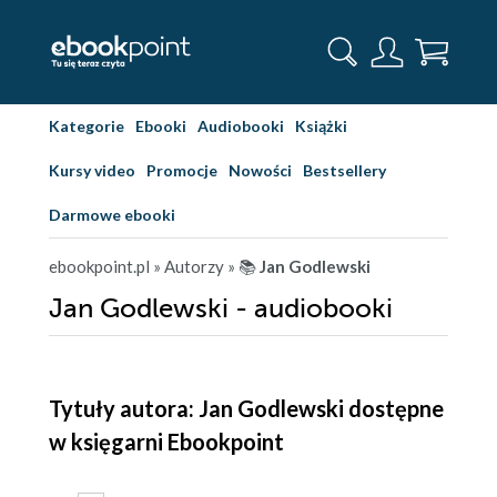
Kategorie
Ebooki
Audiobooki
Książki
Kursy video
Promocje
Nowości
Bestsellery
Darmowe ebooki
ebookpoint.pl
» Autorzy
» 📚
Jan Godlewski
Jan Godlewski - audiobooki
Tytuły autora: Jan Godlewski dostępne
w księgarni Ebookpoint