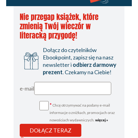
Nie przegap książek, które
zmienią Twój wieczór w
literacką przygodę!
Dołącz do czytelników
Ebookpoint, zapisz się na nasz
newsletter i
odbierz darmowy
prezent
. Czekamy na Ciebie!
e-mail
*
Chcę otrzymywać na podany e-mail
informacje o zniżkach, promocjach oraz
nowościach wydawniczych.
więcej »
DOŁĄCZ TERAZ