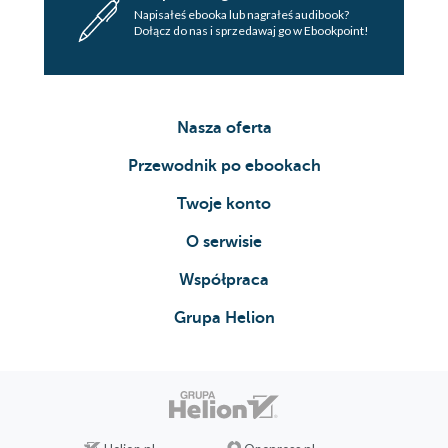
Napisałeś ebooka lub nagrałeś audibook?
Dołącz do nas i sprzedawaj go w Ebookpoint!
Nasza oferta
Przewodnik po ebookach
Twoje konto
O serwisie
Współpraca
Grupa Helion