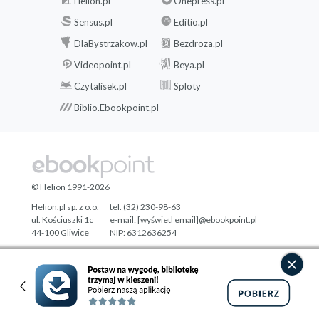
Helion.pl
Onepress.pl
Sensus.pl
Editio.pl
DlaBystrzakow.pl
Bezdroza.pl
Videopoint.pl
Beya.pl
Czytalisek.pl
Sploty
Biblio.Ebookpoint.pl
© Helion 1991-2026
Helion.pl sp. z o.o.
tel. (32) 230-98-63
ul. Kościuszki 1c
e-mail:
[wyświetl email]@ebookpoint.pl
44-100 Gliwice
NIP: 6312636254
Regon: 241989027
Designed with ♥ by
Tonik.pl
Pełna wersja strony »