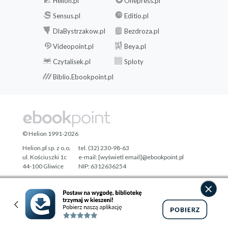
Helion.pl
Onepress.pl
Sensus.pl
Editio.pl
DlaBystrzakow.pl
Bezdroza.pl
Videopoint.pl
Beya.pl
Czytalisek.pl
Sploty
Biblio.Ebookpoint.pl
© Helion 1991-2026
Helion.pl sp. z o.o.
tel. (32) 230-98-63
ul. Kościuszki 1c
e-mail:
[wyświetl email]@ebookpoint.pl
44-100 Gliwice
NIP: 6312636254
Regon: 241989027
Designed with ♥ by
Tonik.pl
Pełna wersja strony »