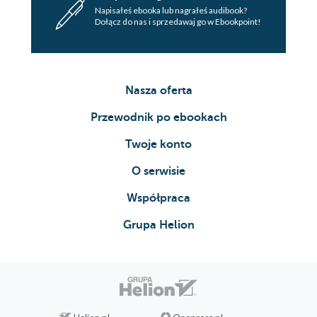
Napisałeś ebooka lub nagrałeś audibook?
Dołącz do nas i sprzedawaj go w Ebookpoint!
Nasza oferta
Przewodnik po ebookach
Twoje konto
O serwisie
Współpraca
Grupa Helion