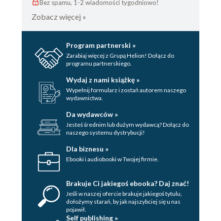
Bez spamu, 1-2 wiadomości tygodniowo!
Zobacz więcej »
Program partnerski »
Zarabiaj więcej z Grupą Helion! Dołącz do
programu partnerskiego.
Wydaj z nami książkę »
Wypełnij formularz i zostań autorem naszego
wydawnictwa.
Da wydawców »
Jesteś średnim lub dużym wydawcą? Dołącz do
naszego systemu dystrybucji!
Dla biznesu »
Ebooki i audiobooki w Twojej firmie.
Brakuje Ci jakiegoś ebooka? Daj znać!
Jeśli w naszej ofercie brakuje jakiegoś tytulu,
dołożymy starań, by jak najszybciej się u nas
pojawił.
Self publishing »