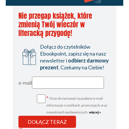
Nie przegap książek, które
zmienią Twój wieczór w
literacką przygodę!
Dołącz do czytelników
Ebookpoint, zapisz się na nasz
newsletter i
odbierz darmowy
prezent
. Czekamy na Ciebie!
e-mail
*
Chcę otrzymywać na podany e-mail
informacje o zniżkach, promocjach oraz
nowościach wydawniczych.
więcej »
DOŁĄCZ TERAZ