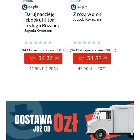
ebook
ebook
34 pkt
34 pkt
Daruj nadzieję
Z różą w dłoni
(ebook). III tom
Jagoda Kwiecień
Trylogii Różanej
Jagoda Kwiecień
(34,11 zł najniższa cena z 30 dni)
(34,11 zł najniższa cena z 30 dni)
34.32 zł
34.32 zł
42.90zł
(-20%)
42.90zł
(-20%)