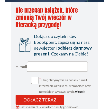
Nie przegap książek, które
zmienią Twój wieczór w
literacką przygodę!
Dołącz do czytelników
Ebookpoint, zapisz się na nasz
newsletter i
odbierz darmowy
prezent
. Czekamy na Ciebie!
e-mail
*
Chcę otrzymywać na podany e-mail
informacje o zniżkach, promocjach oraz
nowościach wydawniczych.
więcej »
DOŁĄCZ TERAZ
Bez spamu, 1-2 wiadomości tygodniowo!