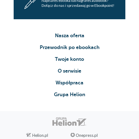
Napisałeś ebooka lub nagrałeś audibook?
Dołącz do nas i sprzedawaj go w Ebookpoint!
Nasza oferta
Przewodnik po ebookach
Twoje konto
O serwisie
Współpraca
Grupa Helion
Helion.pl
Onepress.pl