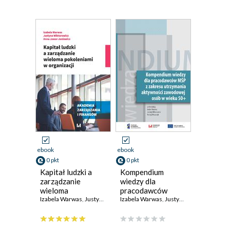
ebook
ebook
0 pkt
0 pkt
Kapitał ludzki a
Kompendium
zarządzanie
wiedzy dla
wieloma
pracodawców
pokoleniami w
Izabela Warwas
,
Justyna Wiktorowicz
MŚP z zakresu
Izabela Warwas
,
Anna Jawor-Joniewicz
,
Justyna Wiktorowicz
,
P
organizacji
zakresie
utrzymania
aktywności