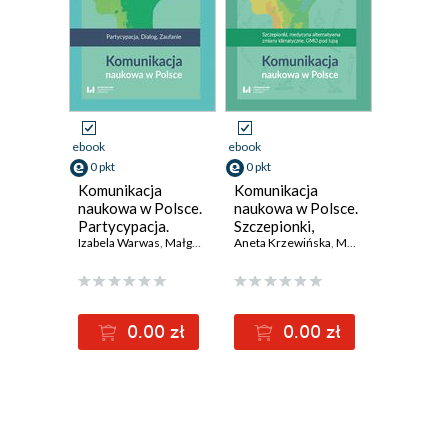
ebook
ebook
0 pkt
0 pkt
Komunikacja
Komunikacja
naukowa w Polsce.
naukowa w Polsce.
Partycypacja.
Szczepionki,
Dialog. Zaufanie
Izabela Warwas
,
Małgorzata Dzimińska
medycyna
Aneta Krzewińska
,
Aneta Krzewińska
,
Małgorzata Dzimińska
alternatywna,
zmiany
klimatyczne, GMO
pod lupą
0.00 zł
0.00 zł