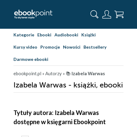
Kategorie
Ebooki
Audiobooki
Książki
Kursy video
Promocje
Nowości
Bestsellery
Darmowe ebooki
ebookpoint.pl
» Autorzy
» 📚
Izabela Warwas
Izabela Warwas - książki, ebooki
Tytuły autora: Izabela Warwas
dostępne w księgarni Ebookpoint