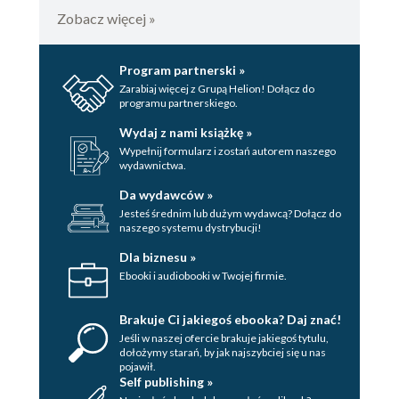
Zobacz więcej »
Program partnerski »
Zarabiaj więcej z Grupą Helion! Dołącz do
programu partnerskiego.
Wydaj z nami książkę »
Wypełnij formularz i zostań autorem naszego
wydawnictwa.
Da wydawców »
Jesteś średnim lub dużym wydawcą? Dołącz do
naszego systemu dystrybucji!
Dla biznesu »
Ebooki i audiobooki w Twojej firmie.
Brakuje Ci jakiegoś ebooka? Daj znać!
Jeśli w naszej ofercie brakuje jakiegoś tytulu,
dołożymy starań, by jak najszybciej się u nas
pojawił.
Self publishing »