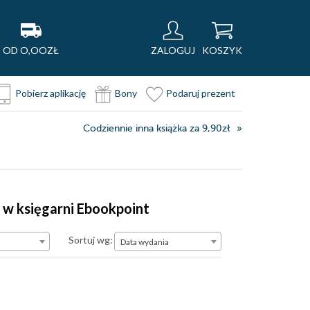
OD O,OOZŁ
ZALOGUJ
KOSZYK
Pobierz aplikację
Bony
Podaruj prezent
Codziennie inna książka za 9,90zł
 w księgarni Ebookpoint
Data wydania
Sortuj wg:
Data wydania