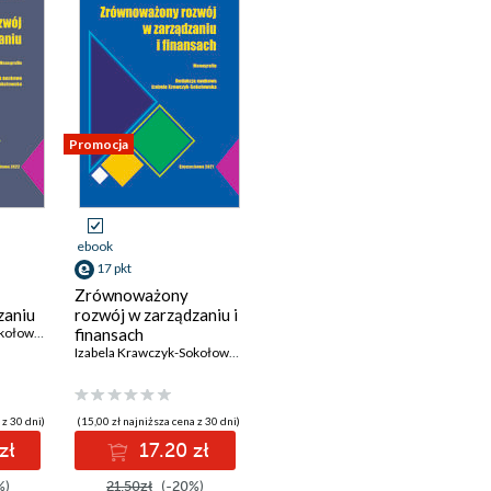
Promocja
ebook
17 pkt
Zrównoważony
zaniu
rozwój w zarządzaniu i
Izabela Krawczyk-Sokołowska (red.)
finansach
Izabela Krawczyk-Sokołowska (red.)
 z 30 dni)
(15,00 zł najniższa cena z 30 dni)
zł
17.20 zł
%)
21.50zł
(-20%)