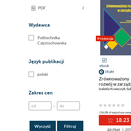
PDF
2
Wydawca
Politechnika
Promocja
Częstochowska
Język publikacji
ebook
18 pkt
polski
Zrównoważony
rozwój w zarząd
Zakres cen
–
(16,08 zł najniższa cena
18.23 
Wyczyść
22.79zł
(-20