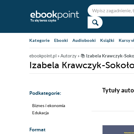
Kategorie
Ebooki
Audiobooki
Książki
Kursy v
ebookpoint.pl
» Autorzy
» 📚
Izabela Krawczyk-Soko
Izabela Krawczyk-Sokołow
Tytuły auto
Podkategorie:
Biznes i ekonomia
Edukacja
Format