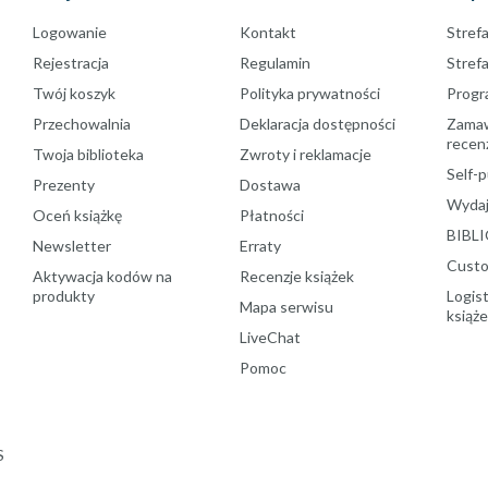
Logowanie
Kontakt
Strefa
Rejestracja
Regulamin
Stref
Twój koszyk
Polityka prywatności
Progr
Przechowalnia
Deklaracja dostępności
Zamawi
recenz
Twoja biblioteka
Zwroty i reklamacje
Self-p
Prezenty
Dostawa
Wydaj
Oceń książkę
Płatności
BIBLI
Newsletter
Erraty
Custo
Aktywacja kodów na
Recenzje książek
produkty
Logist
Mapa serwisu
książ
LiveChat
Pomoc
S