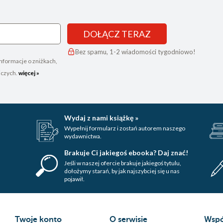
DOŁĄCZ TERAZ
Bez spamu, 1-2 wiadomości tygodniowo!
nformacje o zniżkach,
iczych.
więcej »
Wydaj z nami książkę »
Wypełnij formularz i zostań autorem naszego
wydawnictwa.
Brakuje Ci jakiegoś ebooka? Daj znać!
Jeśli w naszej ofercie brakuje jakiegoś tytulu,
dołożymy starań, by jak najszybciej się u nas
pojawił.
Twoje konto
O serwisie
Wspó