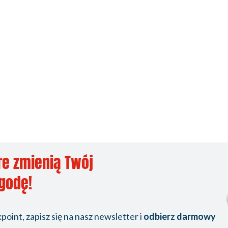
re zmienią Twój
ygodę!
oint, zapisz się na nasz newsletter i
odbierz darmowy