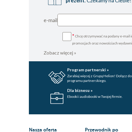
prezent
. Czekamy na Ciebie!
e-mail
*
Chcę otrzymywać na podany e-mail i
promocjach oraz nowościach wydawn
Zobacz więcej »
Program partnerski »
Zarabiaj więcej z Grupą Helion! Dołącz do
programu partnerskiego.
Dla biznesu »
Ebooki i audiobooki w Twojej firmie.
Nasza oferta
Przewodnik po