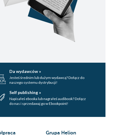
Da wydawców »
Jesteś średnim lub dużym wydawcą? Dołącz do
naszego systemu dystrybucji!
Self publishing »
Napisałeś ebooka lub nagrałeś audibook? Dołącz
do nas i sprzedawaj go w Ebookpoint!
łpraca
Grupa Helion