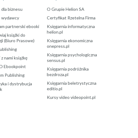
 dla biznesu
O Grupie Helion SA
a wydawcy
Certyfikat Rzetelna Firma
am partnerski ebooki
Księgarnia informatyczna
helion.pl
aj książki do
ji (Biuro Prasowe)
Księgarnia ekonomiczna
onepress.pl
ublishing
Księgarnia psychologiczna
 z nami książkę
sensus.pl
O Ebookpoint
Księgarnia podróżnika
bezdroza.pl
m Publishing
Księgarnia beletrystyczna
yka i dystrybucja
editio.pl
ek
Kursy video videopoint.pl