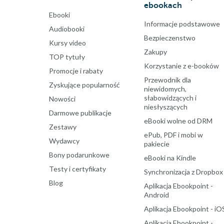
ebookach
Ebooki
Informacje podstawowe
Audiobooki
Bezpieczenstwo
Kursy video
Zakupy
TOP tytuły
Korzystanie z e-booków
Promocje i rabaty
Przewodnik dla
Zyskujące popularność
niewidomych,
słabowidzących i
Nowości
niesłyszących
Darmowe publikacje
eBooki wolne od DRM
Zestawy
ePub, PDF i mobi w
Wydawcy
pakiecie
Bony podarunkowe
eBooki na Kindle
Testy i certyfikaty
Synchronizacja z Dropbox
Blog
Aplikacja Ebookpoint -
Android
Aplikacja Ebookpoint - iO
Aplikacja Ebookpoint -