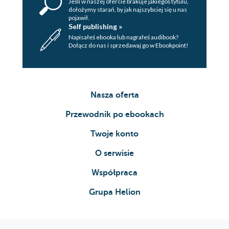
Jeśli w naszej ofercie brakuje jakiegoś tytulu,
dołożymy starań, by jak najszybciej się u nas
pojawił.
Self publishing »
Napisałeś ebooka lub nagrałeś audibook?
Dołącz do nas i sprzedawaj go w Ebookpoint!
Nasza oferta
Przewodnik po ebookach
Twoje konto
O serwisie
Współpraca
Grupa Helion