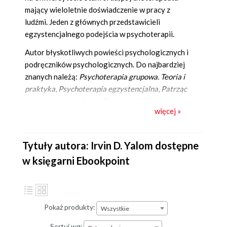
mający wieloletnie doświadczenie w pracy z
ludźmi. Jeden z głównych przedstawicieli
egzystencjalnego podejścia w psychoterapii.
Autor błyskotliwych powieści psychologicznych i
podręczników psychologicznych. Do najbardziej
znanych należą:
Psychoterapia grupowa. Teoria i
praktyka
,
Psychoterapia egzystencjalna
,
Patrząc
w słońce, Istoty ulotne
,
Dar terapii
,
Mama i sens
więcej »
życia
,
Leżąc na kozetce
,
Kiedy Nietzsche szlochał
,
Kuracja według Schopenhauera
.
Tytuły autora: Irvin D. Yalom dostępne
w księgarni Ebookpoint
Pokaż produkty:
Wszystkie
Sortuj wg: