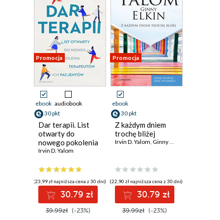
Promocja
Promocja
ebook
audiobook
ebook
30 pkt
30 pkt
Dar terapii. List
Z każdym dniem
otwarty do
trochę bliżej
nowego pokolenia
Irvin D. Yalom
,
Ginny Elkin
terapeutów i ich
Irvin D. Yalom
pacjentów
(23,99 zł najniższa cena z 30 dni)
(22,90 zł najniższa cena z 30 dni)
30.79 zł
30.79 zł
39.99zł
(-23%)
39.99zł
(-23%)