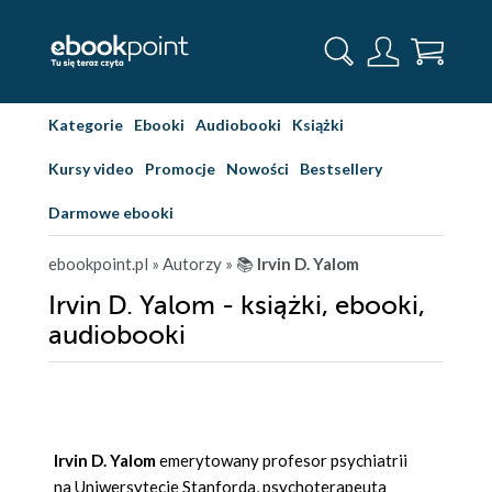
Kategorie
Ebooki
Audiobooki
Książki
Kursy video
Promocje
Nowości
Bestsellery
Darmowe ebooki
ebookpoint.pl
» Autorzy
» 📚
Irvin D. Yalom
Irvin D. Yalom - książki, ebooki,
audiobooki
Irvin D. Yalom
emerytowany profesor psychiatrii
na Uniwersytecie Stanforda, psychoterapeuta