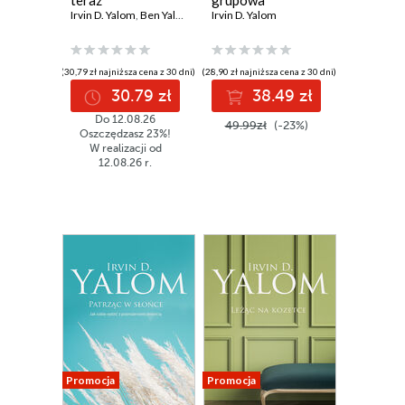
teraz
grupowa
Irvin D. Yalom
,
Ben Yalom
Irvin D. Yalom
(30,79 zł najniższa cena z 30 dni)
(28,90 zł najniższa cena z 30 dni)
30.79 zł
38.49 zł
Do 12.08.26
49.99zł
(-23%)
Oszczędzasz 23%!
W realizacji od
12.08.26 r.
Promocja
Promocja