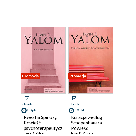
Promocja
Promocja
ebook
ebook
30 pkt
30 pkt
Kwestia Spinozy.
Kuracja według
Powieść
Schopenhauera.
psychoterapeutyczna
Powieść
Irvin D. Yalom
psychoterapeutyczna
Irvin D. Yalom