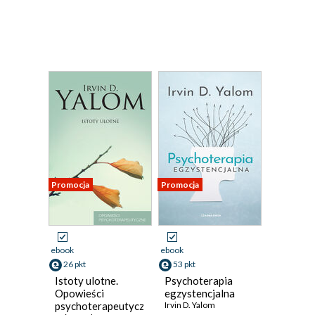
Promocja
Promocja
ebook
ebook
26 pkt
53 pkt
Istoty ulotne.
Psychoterapia
Opowieści
egzystencjalna
psychoterapeutyczne
Irvin D. Yalom