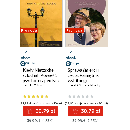
Promocja
Promocja
ebook
ebook
30 pkt
30 pkt
Kiedy Nietzsche
Sprawa śmierci i
szlochał. Powieść
życia. Pamiętnik
psychoterapeutyczna
wybitnego
Irvin D. Yalom
psychoterapeuty i
Irvin D. Yalom
,
Marilyn Yalom
jego chorej na raka
żony
(23,99 zł najniższa cena z 30 dni)
(22,90 zł najniższa cena z 30 dni)
30.79 zł
30.79 zł
39.99zł
(-23%)
39.99zł
(-23%)