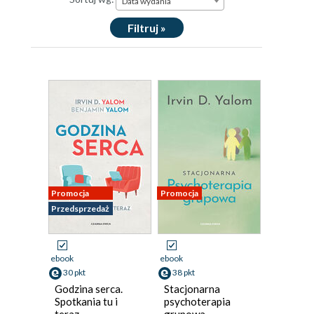
Data wydania
Filtruj »
Promocja
Promocja
Przedsprzedaż
ebook
ebook
30 pkt
38 pkt
Godzina serca.
Stacjonarna
Spotkania tu i
psychoterapia