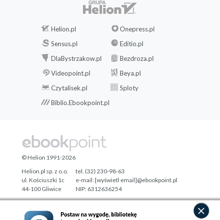
Helion.pl
Onepress.pl
Sensus.pl
Editio.pl
DlaBystrzakow.pl
Bezdroza.pl
Videopoint.pl
Beya.pl
Czytalisek.pl
Sploty
Biblio.Ebookpoint.pl
© Helion 1991-2026
Helion.pl sp. z o.o.
tel. (32) 230-98-63
ul. Kościuszki 1c
e-mail:
[wyświetl email]@ebookpoint.pl
44-100 Gliwice
NIP: 6312636254
Regon: 241989027
Designed with ♥ by
Tonik.pl