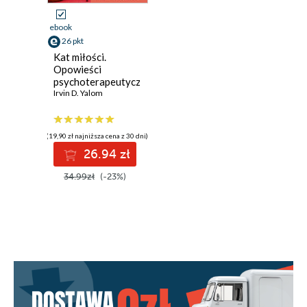
ebook
26 pkt
Kat miłości.
Opowieści
psychoterapeutyczne
Irvin D. Yalom
(19,90 zł najniższa cena z 30 dni)
26.94 zł
34.99zł
(-23%)