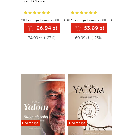
Irvin D. Yalom
(20,99 zł najniższa cena z 30 dni)
(37,89 zł najniższa cena z 30 dni)
26.94 zł
53.89 zł
34.99zł
(-23%)
69.99zł
(-23%)
Promocja
Promocja