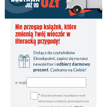
Nie przegap książek, które
zmienią Twój wieczór w
literacką przygodę!
Dołącz do czytelników
Ebookpoint, zapisz się na nasz
newsletter i
odbierz darmowy
prezent
. Czekamy na Ciebie!
e-mail
*
Chcę otrzymywać na podany e-mail
informacje o zniżkach, promocjach oraz
nowościach wydawniczych.
więcej »