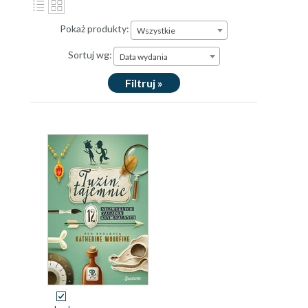
Pokaż produkty:
Wszystkie
Sortuj wg:
Data wydania
Filtruj »