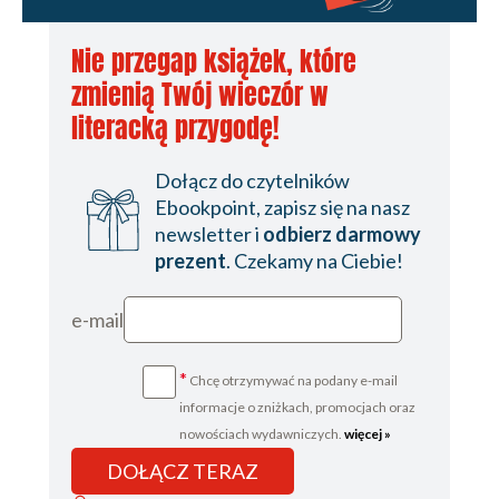
Nie przegap książek, które
zmienią Twój wieczór w
literacką przygodę!
Dołącz do czytelników
Ebookpoint, zapisz się na nasz
newsletter i
odbierz darmowy
prezent
. Czekamy na Ciebie!
e-mail
*
Chcę otrzymywać na podany e-mail
informacje o zniżkach, promocjach oraz
nowościach wydawniczych.
więcej »
DOŁĄCZ TERAZ