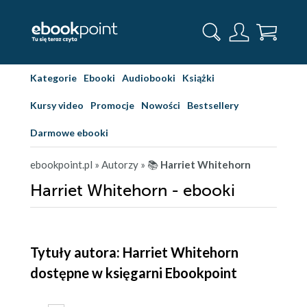
Kategorie
Ebooki
Audiobooki
Książki
Kursy video
Promocje
Nowości
Bestsellery
Darmowe ebooki
ebookpoint.pl
» Autorzy
» 📚
Harriet Whitehorn
Harriet Whitehorn - ebooki
Tytuły autora: Harriet Whitehorn
dostępne w księgarni Ebookpoint