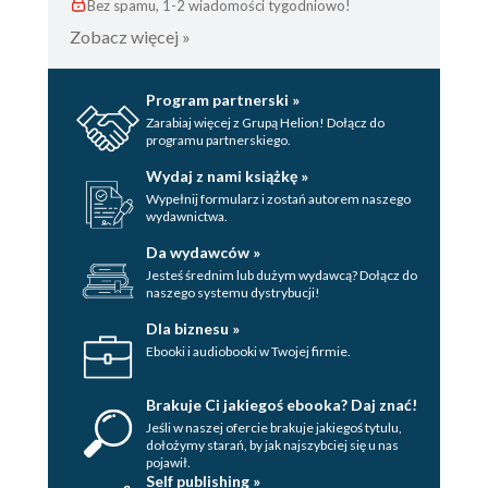
Bez spamu, 1-2 wiadomości tygodniowo!
Zobacz więcej »
Program partnerski »
Zarabiaj więcej z Grupą Helion! Dołącz do
programu partnerskiego.
Wydaj z nami książkę »
Wypełnij formularz i zostań autorem naszego
wydawnictwa.
Da wydawców »
Jesteś średnim lub dużym wydawcą? Dołącz do
naszego systemu dystrybucji!
Dla biznesu »
Ebooki i audiobooki w Twojej firmie.
Brakuje Ci jakiegoś ebooka? Daj znać!
Jeśli w naszej ofercie brakuje jakiegoś tytulu,
dołożymy starań, by jak najszybciej się u nas
pojawił.
Self publishing »