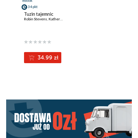
ebook
34 pkt
Tuzin tajemnic
Robin Stevens
,
Katherine Woodfine
,
Sally Nicholls
,
Helen Moss
,
Carol
34.99 zł