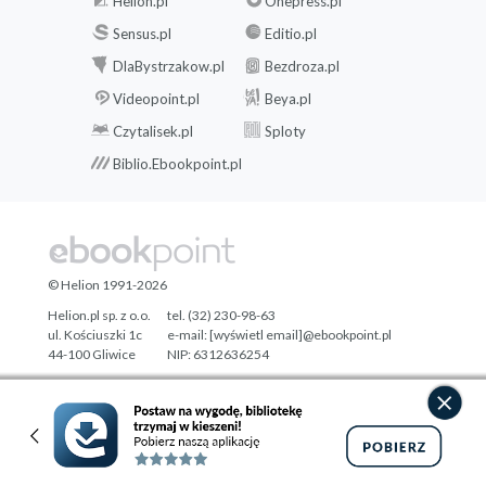
Helion.pl
Onepress.pl
Sensus.pl
Editio.pl
DlaBystrzakow.pl
Bezdroza.pl
Videopoint.pl
Beya.pl
Czytalisek.pl
Sploty
Biblio.Ebookpoint.pl
© Helion 1991-2026
Helion.pl sp. z o.o.
tel. (32) 230-98-63
ul. Kościuszki 1c
e-mail:
[wyświetl email]@ebookpoint.pl
44-100 Gliwice
NIP: 6312636254
Regon: 241989027
Designed with ♥ by
Tonik.pl
Pełna wersja strony »