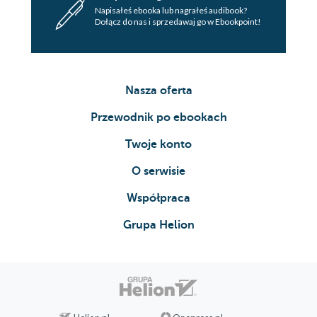
Napisałeś ebooka lub nagrałeś audibook?
Dołącz do nas i sprzedawaj go w Ebookpoint!
Nasza oferta
Przewodnik po ebookach
Twoje konto
O serwisie
Współpraca
Grupa Helion