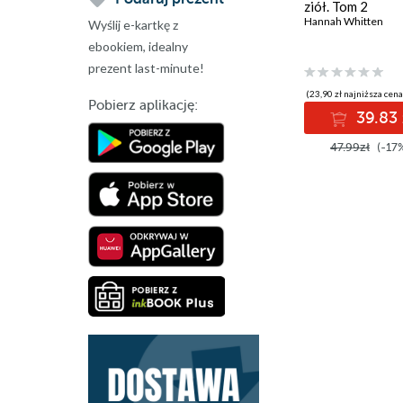
ziół. Tom 2
Hannah Whitten
Wyślij e-kartkę z
ebookiem, idealny
prezent last-minute!
(23,90 zł najniższa cena
Pobierz aplikację:
39.83 
47.99zł
(-17