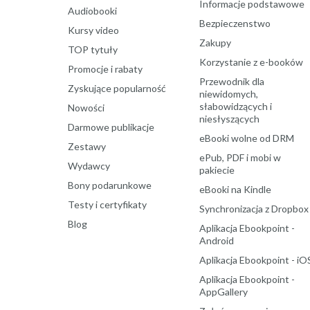
Informacje podstawowe
Audiobooki
Bezpieczenstwo
Kursy video
Zakupy
TOP tytuły
Korzystanie z e-booków
Promocje i rabaty
Przewodnik dla
Zyskujące popularność
niewidomych,
słabowidzących i
Nowości
niesłyszących
Darmowe publikacje
eBooki wolne od DRM
Zestawy
ePub, PDF i mobi w
Wydawcy
pakiecie
Bony podarunkowe
eBooki na Kindle
Testy i certyfikaty
Synchronizacja z Dropbox
Blog
Aplikacja Ebookpoint -
Android
Aplikacja Ebookpoint - iO
Aplikacja Ebookpoint -
AppGallery