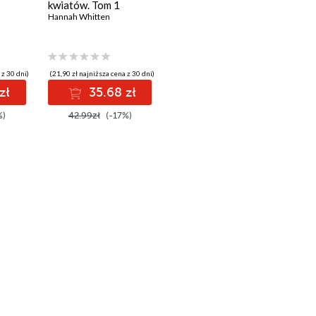
kwiatów. Tom 1
Hannah Whitten
 z 30 dni)
(21,90 zł najniższa cena z 30 dni)
zł
35.68 zł
%)
42.99zł
(-17%)