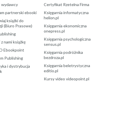
a wydawcy
Certyfikat Rzetelna Firma
am partnerski ebooki
Księgarnia informatyczna
helion.pl
aj książki do
ji (Biuro Prasowe)
Księgarnia ekonomiczna
onepress.pl
ublishing
Księgarnia psychologiczna
 z nami książkę
sensus.pl
O Ebookpoint
Księgarnia podróżnika
bezdroza.pl
m Publishing
Księgarnia beletrystyczna
yka i dystrybucja
editio.pl
ek
Kursy video videopoint.pl