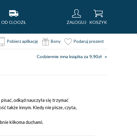
OD O,OOZŁ
ZALOGUJ
KOSZYK
Pobierz aplikację
Bony
Podaruj prezent
Codziennie inna książka za 9,90zł
 pisać, odkąd nauczyła się trzymać
ść także innym. Kiedy nie pisze, czyta,
bnie kilkoma duchami.