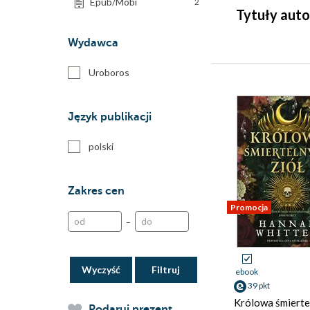
Epub/Mobi
2
Tytuły auto
Wydawca
Uroboros
Język publikacji
polski
Zakres cen
Promocja
–
Wyczyść
ebook
39 pkt
Królowa śmierte
Podaruj prezent