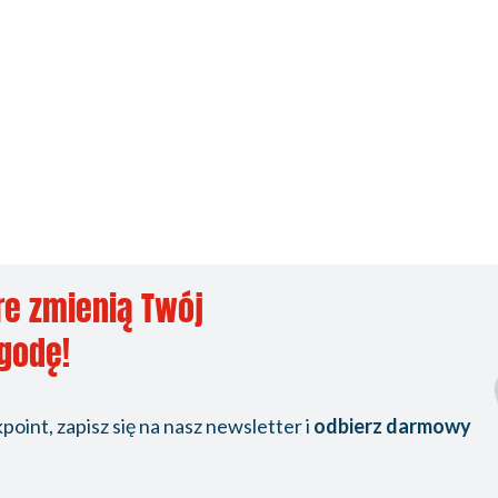
re zmienią Twój
ygodę!
oint, zapisz się na nasz newsletter i
odbierz darmowy