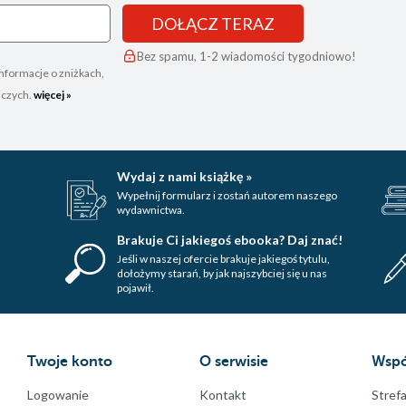
DOŁĄCZ TERAZ
Bez spamu, 1-2 wiadomości tygodniowo!
nformacje o zniżkach,
iczych.
więcej »
Wydaj z nami książkę »
Wypełnij formularz i zostań autorem naszego
wydawnictwa.
Brakuje Ci jakiegoś ebooka? Daj znać!
Jeśli w naszej ofercie brakuje jakiegoś tytulu,
dołożymy starań, by jak najszybciej się u nas
pojawił.
Twoje konto
O serwisie
Wspó
Logowanie
Kontakt
Strefa