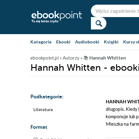
Kategorie
Ebooki
Audiobooki
Książki
Kursy v
ebookpoint.pl
» Autorzy
» 📚
Hannah Whitten
Hannah Whitten - ebook
Podkategorie:
HANNAH WHI
długopis. Kiedy 
Literatura
komponuje lub pi
Mieszka na farm
Format