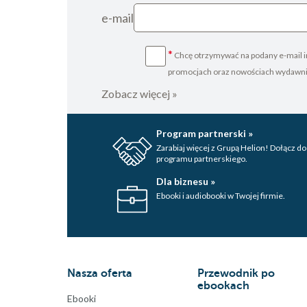
e-mail
*
Chcę otrzymywać na podany e-mail i
promocjach oraz nowościach wydawn
Zobacz więcej »
Program partnerski »
Zarabiaj więcej z Grupą Helion! Dołącz do
programu partnerskiego.
Dla biznesu »
Ebooki i audiobooki w Twojej firmie.
Nasza oferta
Przewodnik po
ebookach
Ebooki