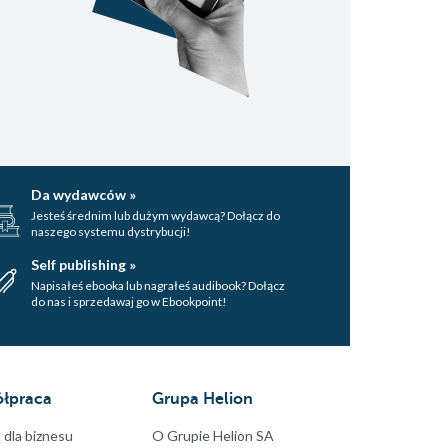
Da wydawców »
Jesteś średnim lub dużym wydawcą? Dołącz do
naszego systemu dystrybucji!
Self publishing »
Napisałeś ebooka lub nagrałeś audibook? Dołącz
do nas i sprzedawaj go w Ebookpoint!
łpraca
Grupa Helion
 dla biznesu
O Grupie Helion SA