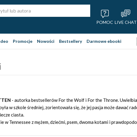
POMOC
LIVE CHAT
ideo
Promocje
Nowości
Bestsellery
Darmowe ebooki
i
TTEN
- autorka bestsellerów For the Wolf i For the Throne. Uwielbia
była w szkole średniej, zorientowała się, że jej pasja może dawać rado
ecze ciasta.
ie w Tennessee z mężem, dziećmi, psem, dwoma kotami i prawdopodo