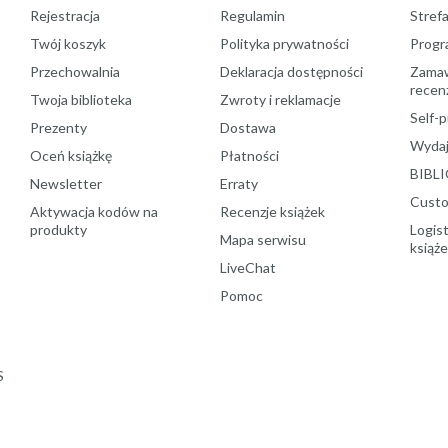
Rejestracja
Regulamin
Stref
Twój koszyk
Polityka prywatności
Progr
Przechowalnia
Deklaracja dostępności
Zamawi
recenz
Twoja biblioteka
Zwroty i reklamacje
Self-p
Prezenty
Dostawa
Wydaj
Oceń książkę
Płatności
BIBLI
Newsletter
Erraty
Custo
Aktywacja kodów na
Recenzje książek
produkty
Logist
Mapa serwisu
książ
LiveChat
Pomoc
S