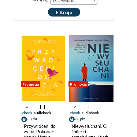
Data wydania
Filtruj »
Promocja
Promocja
ebook
audiobook
ebook
audiobook
33 pkt
33 pkt
Przywróceni do
Niewysłuchani. O
życia. Pokonać
śmierci