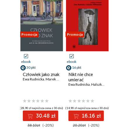
Promocja
Promocja
ebook
ebook
30 pkt
16 pkt
Człowiek jako znak
Nikt nie chce
Ewa Rudnicka
,
Marek Kaźmierczak
umierać
,
Hanna Paulouskaya
,
Ewa Szczęsn
Ewa Rudnicka
,
Halszka Witkowska
(28,90 zł najniższa cena z 30 dni)
(14,90 zł najniższa cena z 30 dni)
30.48 zł
16.16 zł
38.10zł
(-20%)
20.20zł
(-20%)