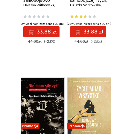
samobójstwo
samobójczej i tych,
Halszka Witkowska
,
Monika Tadra
którzy pozostali
Halszka Witkowska
,
Monika Tadra
(29,90 zł najniższa cena z 30 dni)
(29,90 zł najniższa cena z 30 dni)
33.88 zł
33.88 zł
44.00zł
(-23%)
44.00zł
(-23%)
Promocja
Promocja