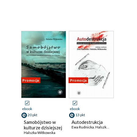
Promocja
Promocja
ebook
ebook
20 pkt
13 pkt
Samobójstwo w
Autodestrukcja
kulturze dzisiejszej
Ewa Rudnicka
,
Halszka Witkowska
Halszka Witkowska