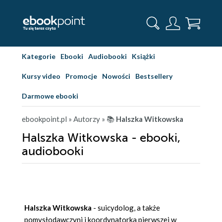
Kategorie
Ebooki
Audiobooki
Książki
Kursy video
Promocje
Nowości
Bestsellery
Darmowe ebooki
ebookpoint.pl
» Autorzy
» 📚
Halszka Witkowska
Halszka Witkowska - ebooki,
audiobooki
Halszka Witkowska
- suicydolog, a także
pomysłodawczyni i koordynatorka pierwszej w