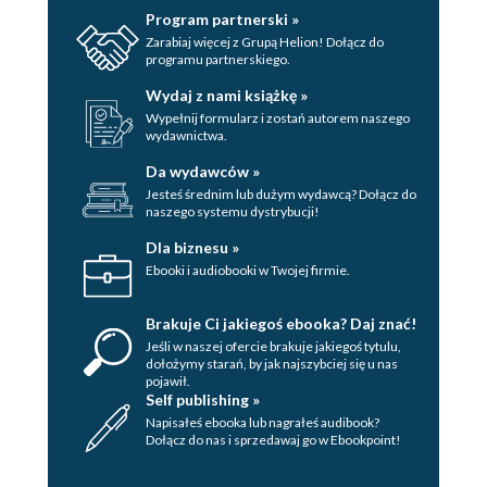
Program partnerski »
Zarabiaj więcej z Grupą Helion! Dołącz do
programu partnerskiego.
Wydaj z nami książkę »
Wypełnij formularz i zostań autorem naszego
wydawnictwa.
Da wydawców »
Jesteś średnim lub dużym wydawcą? Dołącz do
naszego systemu dystrybucji!
Dla biznesu »
Ebooki i audiobooki w Twojej firmie.
Brakuje Ci jakiegoś ebooka? Daj znać!
Jeśli w naszej ofercie brakuje jakiegoś tytulu,
dołożymy starań, by jak najszybciej się u nas
pojawił.
Self publishing »
Napisałeś ebooka lub nagrałeś audibook?
Dołącz do nas i sprzedawaj go w Ebookpoint!