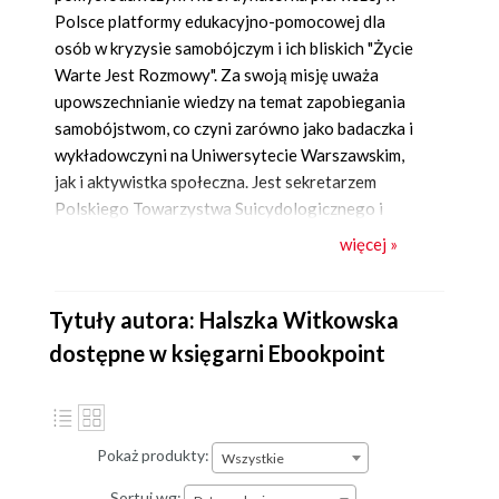
Polsce platformy edukacyjno-pomocowej dla
osób w kryzysie samobójczym i ich bliskich "Życie
Warte Jest Rozmowy". Za swoją misję uważa
upowszechnianie wiedzy na temat zapobiegania
samobójstwom, co czyni zarówno jako badaczka i
wykładowczyni na Uniwersytecie Warszawskim,
jak i aktywistka społeczna. Jest sekretarzem
Polskiego Towarzystwa Suicydologicznego i
ekspertem Ministerstwa Zdrowia. Dotąd
więcej »
opublikowała między innymi dobrze przyjętą pracę
naukową "Samobójstwo w kulturze dzisiejszej.
Listy samobójców jako gatunek wypowiedzi i fakt
Tytuły autora: Halszka Witkowska
kulturowy" (2021) oraz była jednym z redaktorów
dostępne w księgarni Ebookpoint
naukowych publikacji "Autodestrukcja. Sytuacje
graniczne we współczesnej kulturze" (2020) i "Nikt
nie chce umierać. Autodestrukcja w perspektywie
kulturowej" (2022). Trenuje jeździectwo,
Pokaż produkty:
Wszystkie
uczestniczy w zawodach.
Sortuj wg: