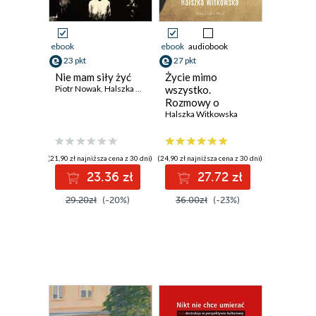
ebook
ebook
audiobook
23 pkt
27 pkt
Nie mam siły żyć
Życie mimo
Piotr Nowak
,
Halszka Witkowska
wszystko.
Rozmowy o
samobójstwie
Halszka Witkowska
(21,90 zł najniższa cena z 30 dni)
(24,90 zł najniższa cena z 30 dni)
23.36 zł
27.72 zł
29.20zł
(-20%)
36.00zł
(-23%)