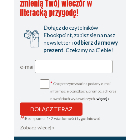
zmienią Twój wieczór w
literacką przygodę!
Dołącz do czytelników
Ebookpoint, zapisz się na nasz
newsletter i
odbierz darmowy
prezent
. Czekamy na Ciebie!
e-mail
*
Chcę otrzymywać na podany e-mail
informacje o zniżkach, promocjach oraz
nowościach wydawniczych.
więcej »
DOŁĄCZ TERAZ
Bez spamu, 1-2 wiadomości tygodniowo!
Zobacz więcej »