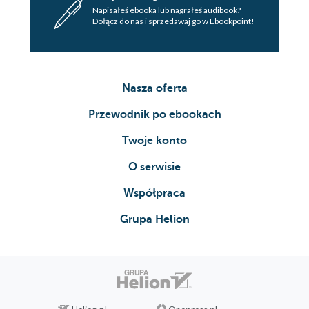
Napisałeś ebooka lub nagrałeś audibook?
Dołącz do nas i sprzedawaj go w Ebookpoint!
Nasza oferta
Przewodnik po ebookach
Twoje konto
O serwisie
Współpraca
Grupa Helion