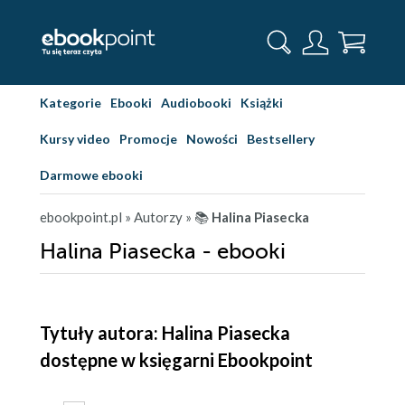
Kategorie
Ebooki
Audiobooki
Książki
Kursy video
Promocje
Nowości
Bestsellery
Darmowe ebooki
ebookpoint.pl
» Autorzy
» 📚
Halina Piasecka
Halina Piasecka - ebooki
Tytuły autora: Halina Piasecka
dostępne w księgarni Ebookpoint