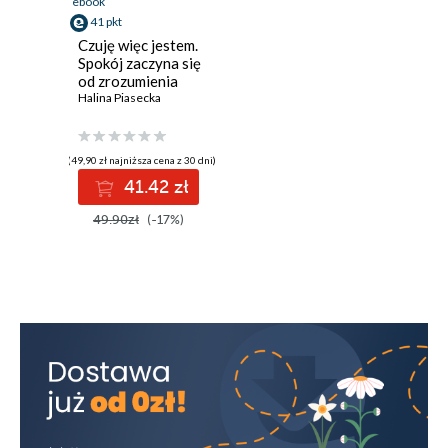
ebook
41 pkt
Czuję więc jestem.
Spokój zaczyna się
od zrozumienia
Halina Piasecka
(49,90 zł najniższa cena z 30 dni)
41.42 zł
49.90zł
(-17%)