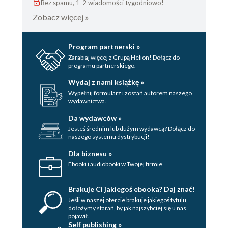
Bez spamu, 1-2 wiadomości tygodniowo!
Zobacz więcej »
Program partnerski »
Zarabiaj więcej z Grupą Helion! Dołącz do
programu partnerskiego.
Wydaj z nami książkę »
Wypełnij formularz i zostań autorem naszego
wydawnictwa.
Da wydawców »
Jesteś średnim lub dużym wydawcą? Dołącz do
naszego systemu dystrybucji!
Dla biznesu »
Ebooki i audiobooki w Twojej firmie.
Brakuje Ci jakiegoś ebooka? Daj znać!
Jeśli w naszej ofercie brakuje jakiegoś tytulu,
dołożymy starań, by jak najszybciej się u nas
pojawił.
Self publishing »