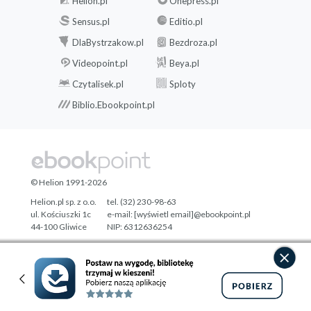
Helion.pl
Onepress.pl
Sensus.pl
Editio.pl
DlaBystrzakow.pl
Bezdroza.pl
Videopoint.pl
Beya.pl
Czytalisek.pl
Sploty
Biblio.Ebookpoint.pl
© Helion 1991-2026
Helion.pl sp. z o.o.
tel. (32) 230-98-63
ul. Kościuszki 1c
e-mail:
[wyświetl email]@ebookpoint.pl
44-100 Gliwice
NIP: 6312636254
Regon: 241989027
Designed with ♥ by
Tonik.pl
Pełna wersja strony »