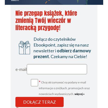
Nie przegap książek, które
zmienią Twój wieczór w
literacką przygodę!
Dołącz do czytelników
Ebookpoint, zapisz się na nasz
newsletter i
odbierz darmowy
prezent
. Czekamy na Ciebie!
e-mail
*
Chcę otrzymywać na podany e-mail
informacje o zniżkach, promocjach oraz
nowościach wydawniczych.
więcej »
DOŁĄCZ TERAZ