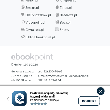
Helion.pl
Onepress.pl
Sensus.pl
Editio.pl
DlaBystrzakow.pl
Bezdroza.pl
Videopoint.pl
Beya.pl
Czytalisek.pl
Sploty
Biblio.Ebookpoint.pl
© Helion 1991-2026
Helion.pl sp. z o.o.
tel. (32) 230-98-63
ul. Kościuszki 1c
e-mail:
[wyświetl email]@ebookpoint.pl
44-100 Gliwice
NIP: 6312636254
Regon: 241989027
Designed with ♥ by
Tonik.pl
Pełna wersja strony »