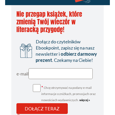
Nie przegap książek, które
zmienią Twój wieczór w
literacką przygodę!
Dołącz do czytelników
Ebookpoint, zapisz się na nasz
newsletter i
odbierz darmowy
prezent
. Czekamy na Ciebie!
e-mail
*
Chcę otrzymywać na podany e-mail
informacje o zniżkach, promocjach oraz
nowościach wydawniczych.
więcej »
DOŁĄCZ TERAZ