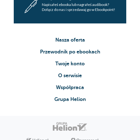
Napisałeś ebooka lub nagrałeś audibook?
Dołącz do nas i sprzedawaj go w Ebookpoint!
Nasza oferta
Przewodnik po ebookach
Twoje konto
O serwisie
Współpraca
Grupa Helion