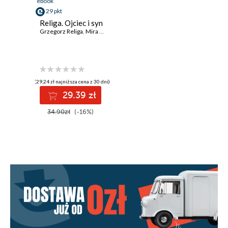
ebook
29 pkt
Religa. Ojciec i syn
Grzegorz Religa
,
Mira Suchodolska
(29,24 zł najniższa cena z 30 dni)
29.39 zł
34.90zł
(-16%)