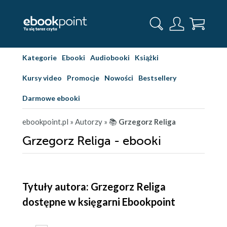
Kategorie
Ebooki
Audiobooki
Książki
Kursy video
Promocje
Nowości
Bestsellery
Darmowe ebooki
ebookpoint.pl
» Autorzy
» 📚
Grzegorz Religa
Grzegorz Religa - ebooki
Tytuły autora: Grzegorz Religa
dostępne w księgarni Ebookpoint