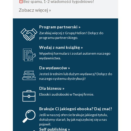
Bez spamu, 1-2 wiadomości tygodniowo!
Zobacz więcej »
Program partnerski »
Zarabiaj więcej z Grupą Helion! Dołącz do
programu partnerskiego.
Wydaj z nami książkę »
Wypełnij formularz i zostań autorem naszego
wydawnictwa.
Da wydawców »
Jesteś średnim lub dużym wydawcą? Dołącz do
naszego systemu dystrybucji!
Dla biznesu »
Ebooki i audiobooki w Twojej firmie.
Brakuje Ci jakiegoś ebooka? Daj znać!
Jeśli w naszej ofercie brakuje jakiegoś tytulu,
dołożymy starań, by jak najszybciej się u nas
pojawił.
Self publishing »