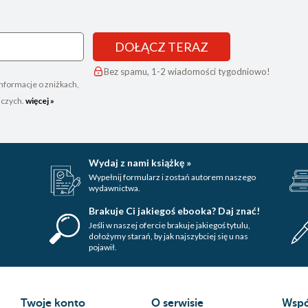
DOŁĄCZ TERAZ
Bez spamu, 1-2 wiadomości tygodniowo!
nformacje o zniżkach,
iczych.
więcej »
Wydaj z nami książkę »
Wypełnij formularz i zostań autorem naszego
wydawnictwa.
Brakuje Ci jakiegoś ebooka? Daj znać!
Jeśli w naszej ofercie brakuje jakiegoś tytulu,
dołożymy starań, by jak najszybciej się u nas
pojawił.
Twoje konto
O serwisie
Wspó