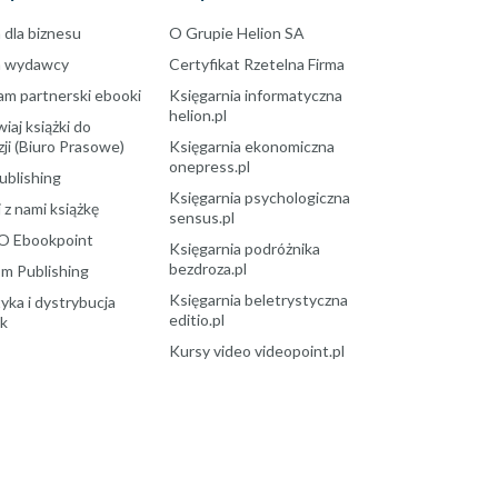
 dla biznesu
O Grupie Helion SA
a wydawcy
Certyfikat Rzetelna Firma
am partnerski ebooki
Księgarnia informatyczna
helion.pl
aj książki do
ji (Biuro Prasowe)
Księgarnia ekonomiczna
onepress.pl
ublishing
Księgarnia psychologiczna
 z nami książkę
sensus.pl
O Ebookpoint
Księgarnia podróżnika
bezdroza.pl
m Publishing
Księgarnia beletrystyczna
yka i dystrybucja
editio.pl
ek
Kursy video videopoint.pl