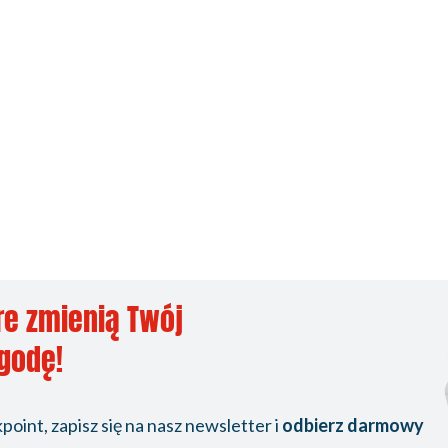
re zmienią Twój
ygodę!
oint, zapisz się na nasz newsletter i
odbierz darmowy