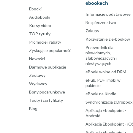
ebookach
Ebooki
Informacje podstawowe
Audiobooki
Bezpieczenstwo
Kursy video
Zakupy
TOP tytuły
Korzystanie z e-booków
Promocje i rabaty
Przewodnik dla
Zyskujące popularność
niewidomych,
słabowidzących i
Nowości
niesłyszących
Darmowe publikacje
eBooki wolne od DRM
Zestawy
ePub, PDF i mobi w
Wydawcy
pakiecie
Bony podarunkowe
eBooki na Kindle
Testy i certyfikaty
Synchronizacja z Dropbox
Blog
Aplikacja Ebookpoint -
Android
Aplikacja Ebookpoint - iO
Aplikacja Ebookpoint -