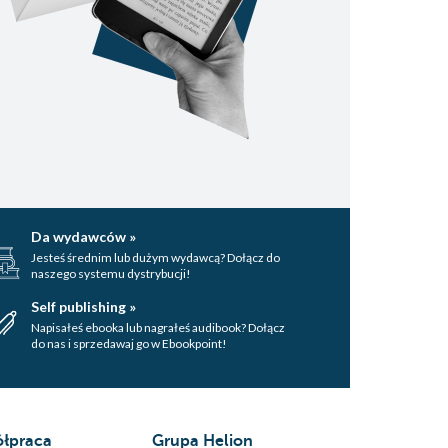
Da wydawców »
Jesteś średnim lub dużym wydawcą? Dołącz do
naszego systemu dystrybucji!
Self publishing »
Napisałeś ebooka lub nagrałeś audibook? Dołącz
do nas i sprzedawaj go w Ebookpoint!
łpraca
Grupa Helion