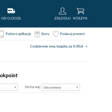
OD O,OOZŁ
ZALOGUJ
KOSZYK
Pobierz aplikację
Bony
Podaruj prezent
Codziennie inna książka za 9,90zł
ookpoint
Data wydania
Sortuj wg:
Data wydania