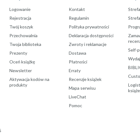
Logowanie
Kontakt
Strefa
Rejestracja
Regulamin
Stref
Twój koszyk
Polityka prywatności
Progr
Przechowalnia
Deklaracja dostępności
Zamawi
recenz
Twoja biblioteka
Zwroty i reklamacje
Self-p
Prezenty
Dostawa
Wydaj
Oceń książkę
Płatności
BIBLI
Newsletter
Erraty
Custo
Aktywacja kodów na
Recenzje książek
produkty
Logist
Mapa serwisu
książ
LiveChat
Pomoc
S