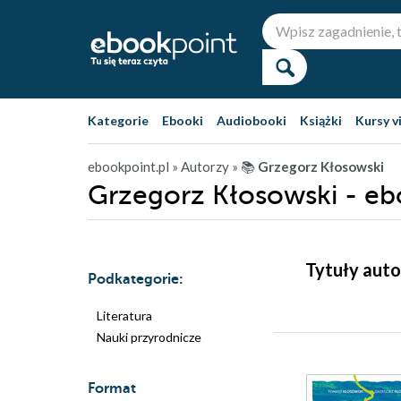
Kategorie
Ebooki
Audiobooki
Książki
Kursy v
ebookpoint.pl
» Autorzy
» 📚
Grzegorz Kłosowski
Grzegorz Kłosowski - eb
Tytuły auto
Podkategorie:
Literatura
Nauki przyrodnicze
Format