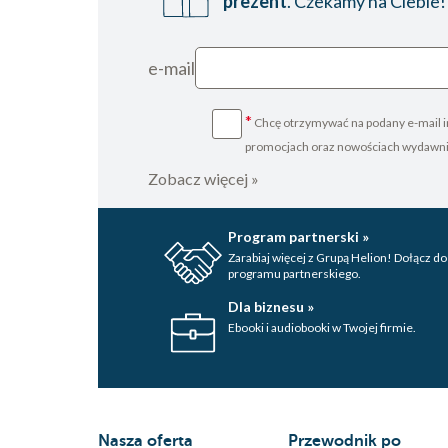
prezent
. Czekamy na Ciebie!
e-mail
*
Chcę otrzymywać na podany e-mail i
promocjach oraz nowościach wydawn
Zobacz więcej »
Program partnerski »
Zarabiaj więcej z Grupą Helion! Dołącz do
programu partnerskiego.
Dla biznesu »
Ebooki i audiobooki w Twojej firmie.
Nasza oferta
Przewodnik po