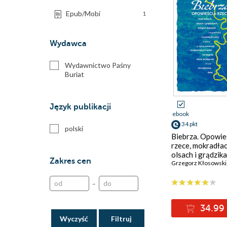
Epub/Mobi
1
Wydawca
Wydawnictwo Paśny
Buriat
Język publikacji
ebook
34 pkt
polski
Biebrza. Opowie
rzece, mokradłac
olsach i grądzika
Zakres cen
leśnych duktach 
Grzegorz Kłosowski
wspaniałej Carsk
Drodze, a także 
–
zwierząt i
biebrzniętych lu
34.99 
bagnie, które wc
tak, że już nie pó
Wyczyść