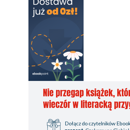
Nie przegap książek, któ
wieczór w literacką prz
Dołącz do czytelników Ebookp