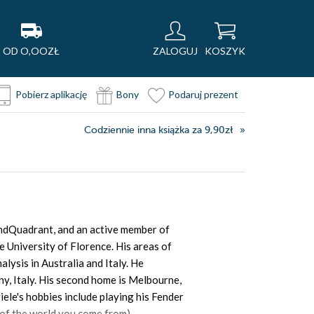
OD O,OOZŁ
ZALOGUJ
KOSZYK
Pobierz aplikację
Bony
Podaruj prezent
Codziennie inna książka za 9,90zł
2ndQuadrant, and an active member of
e University of Florence. His areas of
lysis in Australia and Italy. He
any, Italy. His second home is Melbourne,
ele's hobbies include playing his Fender
t of the world you come from).