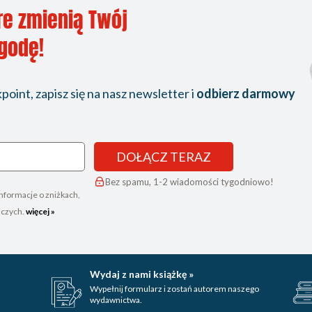
re zmienią Twój
ygodę!
oint, zapisz się na nasz newsletter i
odbierz darmowy
DOŁĄCZ TERAZ
Bez spamu, 1-2 wiadomości tygodniowo!
nformacje o zniżkach,
iczych.
więcej »
Wydaj z nami książkę »
Wypełnij formularz i zostań autorem naszego
wydawnictwa.