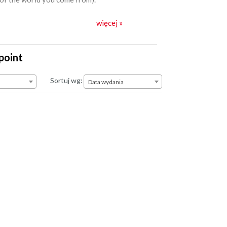
więcej »
point
Data wydania
Sortuj wg:
Data wydania