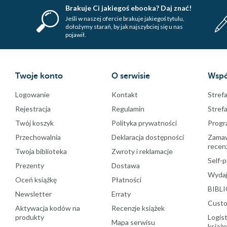
Brakuje Ci jakiegoś ebooka? Daj znać!
Jeśli w naszej ofercie brakuje jakiegoś tytulu,
dołożymy starań, by jak najszybciej się u nas
pojawił.
Twoje konto
O serwisie
Wspó
Logowanie
Kontakt
Strefa
Rejestracja
Regulamin
Stref
Twój koszyk
Polityka prywatności
Progr
Przechowalnia
Deklaracja dostępności
Zamawi
recenz
Twoja biblioteka
Zwroty i reklamacje
Self-p
Prezenty
Dostawa
Wydaj
Oceń książkę
Płatności
BIBLI
Newsletter
Erraty
Custo
Aktywacja kodów na
Recenzje książek
produkty
Logist
Mapa serwisu
książ