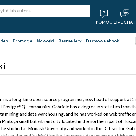
POMOC
LIVE CHAT
ideo
Promocje
Nowości
Bestsellery
Darmowe ebooki
ki
ini is a long-time open source programmer, now head of support at 
l PostgreSQL community. Gabriele has a degree in statistics from th
ta mining and data warehousing, and he has worked on web traffic ana
in Prato, a small but vibrant city located in the northern part of Tusc
 he studied at Monash University and worked in the ICT sector. Gabri
ctric guitar and "calcio" (football or soccer, depending on which par