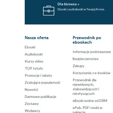
Dla biznesu »
Ebooki i audiobooki w Twojej firmie.
Nasza oferta
Przewodnik po
ebookach
Ebooki
Informacje podstawowe
Audiobooki
Bezpieczenstwo
Kursy video
Zakupy
TOP tytuły
Korzystanie z e-booków
Promocje i rabaty
Przewodnik dla
Zyskujące popularność
niewidomych,
słabowidzących i
Nowości
niesłyszących
Darmowe publikacje
eBooki wolne od DRM
Zestawy
ePub, PDF i mobi w
Wydawcy
pakiecie