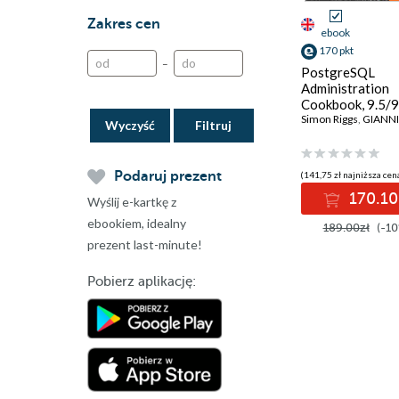
Zakres cen
ebook
170 pkt
–
PostgreSQL
Administration
Cookbook, 9.5/9
Edition. Effectiv
Simon Riggs
,
GIANNI 
Wyczyść
database manag
for administrato
Third Edition
Podaruj prezent
(141,75 zł najniższa cena
170.10
Wyślij e-kartkę z
ebookiem, idealny
189.00zł
(-10
prezent last-minute!
Pobierz aplikację: