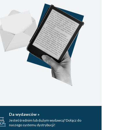
Da wydawców »
Jesteś średnim lub dużym wydawcą? Dołącz do
naszego systemu dystrybucji!