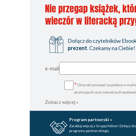
Nie przegap książek, któ
wieczór w literacką prz
Dołącz do czytelników Ebookp
prezent
. Czekamy na Ciebie!
e-mail
*
Chcę otrzymywać na podany e-mail i
promocjach oraz nowościach wydawn
Zobacz więcej »
Program partnerski »
Zarabiaj więcej z Grupą Helion! Dołącz do
programu partnerskiego.