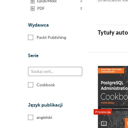
Epub/Mobi
2
PDF
2
Wydawca
Tytuły auto
Packt Publishing
Serie
Cookbook
Język publikacji
Promocja
angielski