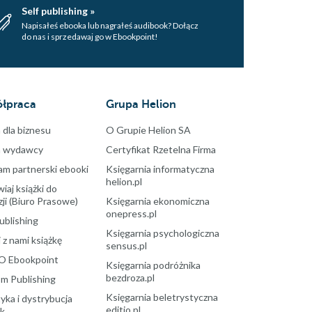
Self publishing »
Napisałeś ebooka lub nagrałeś audibook? Dołącz
do nas i sprzedawaj go w Ebookpoint!
łpraca
Grupa Helion
 dla biznesu
O Grupie Helion SA
a wydawcy
Certyfikat Rzetelna Firma
am partnerski ebooki
Księgarnia informatyczna
helion.pl
aj książki do
ji (Biuro Prasowe)
Księgarnia ekonomiczna
onepress.pl
ublishing
Księgarnia psychologiczna
 z nami książkę
sensus.pl
O Ebookpoint
Księgarnia podróżnika
bezdroza.pl
m Publishing
Księgarnia beletrystyczna
yka i dystrybucja
editio.pl
ek