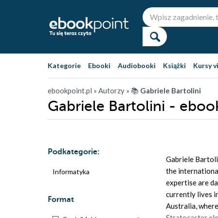
Kategorie
Ebooki
Audiobooki
Książki
Kursy v
ebookpoint.pl
» Autorzy
» 📚
Gabriele Bartolini
Gabriele Bartolini - eboo
Podkategorie:
Gabriele Bartol
the internationa
Informatyka
expertise are da
currently lives 
Format
Australia, where
Stratocaster ele