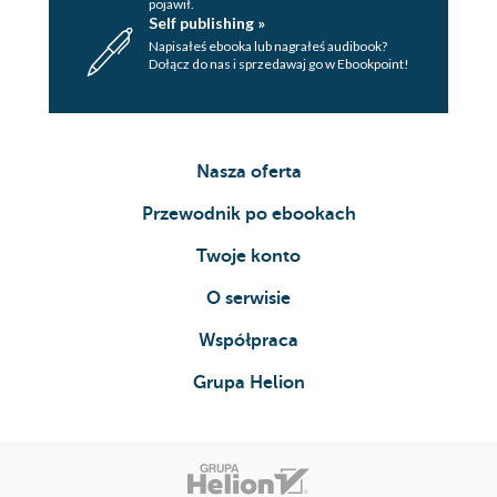
pojawił.
Self publishing »
Napisałeś ebooka lub nagrałeś audibook?
Dołącz do nas i sprzedawaj go w Ebookpoint!
Nasza oferta
Przewodnik po ebookach
Twoje konto
O serwisie
Współpraca
Grupa Helion