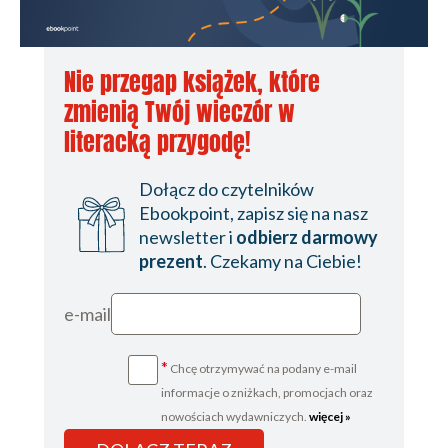
Nie przegap książek, które
zmienią Twój wieczór w
literacką przygodę!
Dołącz do czytelników
Ebookpoint, zapisz się na nasz
newsletter i
odbierz darmowy
prezent
. Czekamy na Ciebie!
e-mail
*
Chcę otrzymywać na podany e-mail
informacje o zniżkach, promocjach oraz
nowościach wydawniczych.
więcej »