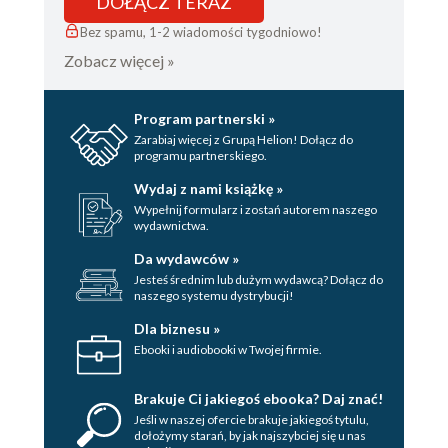
DOŁĄCZ TERAZ
Bez spamu, 1-2 wiadomości tygodniowo!
Zobacz więcej »
Program partnerski »
Zarabiaj więcej z Grupą Helion! Dołącz do
programu partnerskiego.
Wydaj z nami książkę »
Wypełnij formularz i zostań autorem naszego
wydawnictwa.
Da wydawców »
Jesteś średnim lub dużym wydawcą? Dołącz do
naszego systemu dystrybucji!
Dla biznesu »
Ebooki i audiobooki w Twojej firmie.
Brakuje Ci jakiegoś ebooka? Daj znać!
Jeśli w naszej ofercie brakuje jakiegoś tytulu,
dołożymy starań, by jak najszybciej się u nas