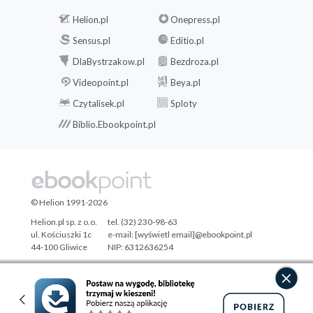
Helion.pl
Onepress.pl
Sensus.pl
Editio.pl
DlaBystrzakow.pl
Bezdroza.pl
Videopoint.pl
Beya.pl
Czytalisek.pl
Sploty
Biblio.Ebookpoint.pl
© Helion 1991-2026
Helion.pl sp. z o.o.
tel. (32) 230-98-63
ul. Kościuszki 1c
e-mail:
[wyświetl email]@ebookpoint.pl
44-100 Gliwice
NIP: 6312636254
Regon: 241989027
Designed with ♥ by
Tonik.pl