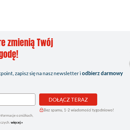
re zmienią Twój
ygodę!
oint, zapisz się na nasz newsletter i
odbierz darmowy
DOŁĄCZ TERAZ
Bez spamu, 1-2 wiadomości tygodniowo!
nformacje o zniżkach,
iczych.
więcej »