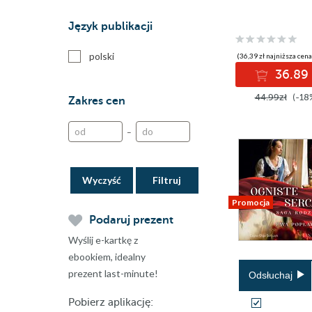
Język publikacji
polski
(36,39 zł najniższa cena
36.89 
44.99zł
(-18
Zakres cen
–
Wyczyść
Promocja
Podaruj prezent
Wyślij e-kartkę z
ebookiem, idealny
prezent last-minute!
Odsłuchaj
Pobierz aplikację: