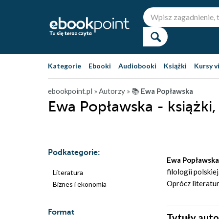
Kategorie
Ebooki
Audiobooki
Książki
Kursy v
ebookpoint.pl
» Autorzy
» 📚
Ewa Popławska
Ewa Popławska - książki,
Podkategorie:
Ewa Popławsk
filologii polsk
Literatura
Oprócz literatur
Biznes i ekonomia
Format
Tytuły aut