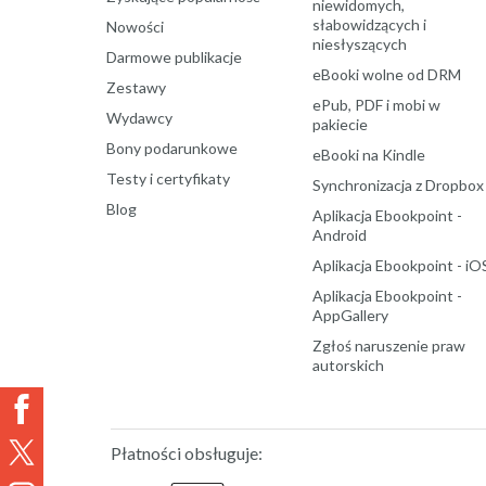
niewidomych,
słabowidzących i
Nowości
niesłyszących
Darmowe publikacje
eBooki wolne od DRM
Zestawy
ePub, PDF i mobi w
Wydawcy
pakiecie
Bony podarunkowe
eBooki na Kindle
Testy i certyfikaty
Synchronizacja z Dropbox
Blog
Aplikacja Ebookpoint -
Android
Aplikacja Ebookpoint - iO
Aplikacja Ebookpoint -
AppGallery
Zgłoś naruszenie praw
autorskich
Płatności obsługuje: