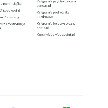
Księgarnia psychologiczna
 z nami książkę
sensus.pl
O Ebookpoint
Księgarnia podróżnika
bezdroza.pl
m Publishing
Księgarnia beletrystyczna
yka i dystrybucja
editio.pl
ek
Kursy video videopoint.pl