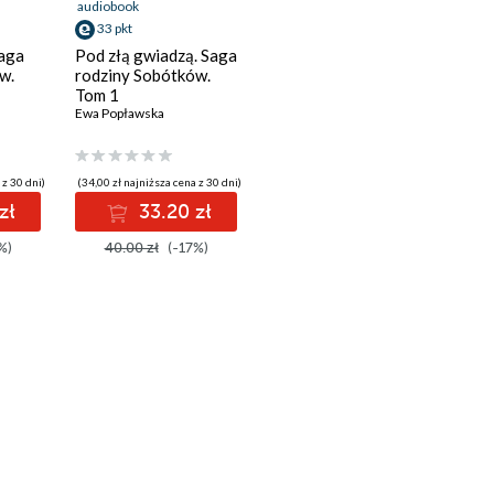
audiobook
33 pkt
Saga
Pod złą gwiadzą. Saga
w.
rodziny Sobótków.
Tom 1
Ewa Popławska
 z 30 dni)
(34,00 zł najniższa cena z 30 dni)
zł
33.20 zł
%)
40.00 zł
(-17%)