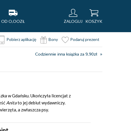
OD O,OOZŁ
ZALOGUJ
KOSZYK
Pobierz aplikację
Bony
Podaruj prezent
Codziennie inna książka za 9,90zł
szka w Gdańsku. Ukończyła licencjat z
ieść
Anita
to jej debiut wydawniczy.
wierzęta, a zwłaszcza psy.
int