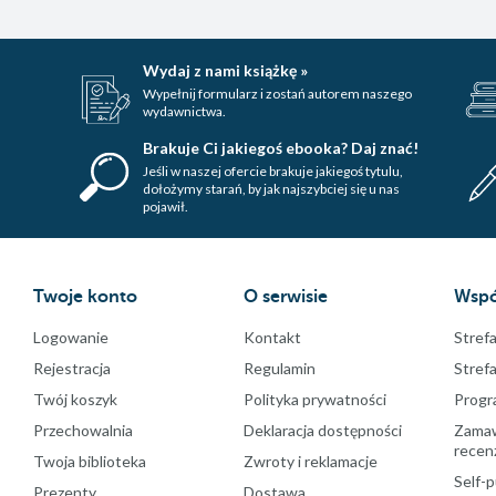
Wydaj z nami książkę »
Wypełnij formularz i zostań autorem naszego
wydawnictwa.
Brakuje Ci jakiegoś ebooka? Daj znać!
Jeśli w naszej ofercie brakuje jakiegoś tytulu,
dołożymy starań, by jak najszybciej się u nas
pojawił.
Twoje konto
O serwisie
Wspó
Logowanie
Kontakt
Strefa
Rejestracja
Regulamin
Stref
Twój koszyk
Polityka prywatności
Progr
Przechowalnia
Deklaracja dostępności
Zamawi
recenz
Twoja biblioteka
Zwroty i reklamacje
Self-p
Prezenty
Dostawa