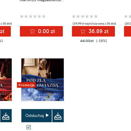
 z 30 dni)
(39,99 zł najniższa cena z 30 dni)
(20,0
zł
0.00 zł
36.89 zł
%)
44.99zł
(-18%)
Promocja
Odsłuchaj