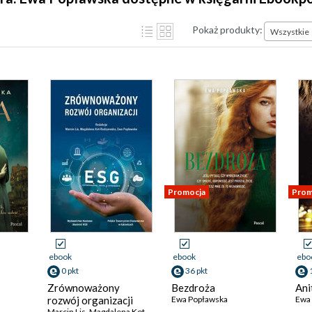
Pokaż produkty:
Wszystkie
Promocja
Prom
ebook
ebook
ebo
0 pkt
36 pkt
Zrównoważony
Bezdroża
Ani
rozwój organizacji
Ewa Popławska
Ewa
Marcin Lis
,
Magdalena Kot-Radojewska
,
Ewa Popławska