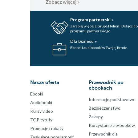
Zobacz więcej »
Program partnerski »
Zarabiaj więcej z Grupą Helion! Dołącz do
programu partnerskiego.
Dla biznesu »
Ebooki i audiobooki w Twojej firmie.
Nasza oferta
Przewodnik po
ebookach
Ebooki
Informacje podstawowe
Audiobooki
Bezpieczenstwo
Kursy video
Zakupy
TOP tytuły
Korzystanie z e-booków
Promocje i rabaty
Przewodnik dla
Zyskujące popularność