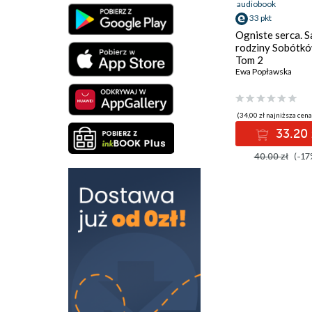
audiobook
33 pkt
Ogniste serca. 
rodziny Sobótkó
Tom 2
Ewa Popławska
(34,00 zł najniższa cena
33.20 
40.00 zł
(-17