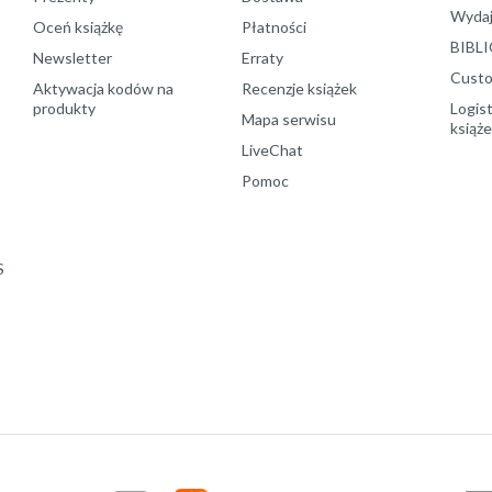
Wydaj
Oceń książkę
Płatności
BIBLI
Newsletter
Erraty
Custo
Aktywacja kodów na
Recenzje książek
produkty
Logist
Mapa serwisu
książ
LiveChat
Pomoc
S