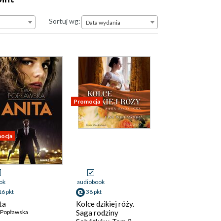
Data wydania
Sortuj wg:
Data wydania
Promocja
ocja
ok
audiobook
16 pkt
38 pkt
ta
Kolce dzikiej róży.
 Popławska
Saga rodziny