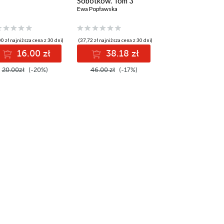
Sobótków. Tom 3
Ewa Popławska
0 zł najniższa cena z 30 dni)
(37,72 zł najniższa cena z 30 dni)
16.00 zł
38.18 zł
20.00zł
(-20%)
46.00 zł
(-17%)