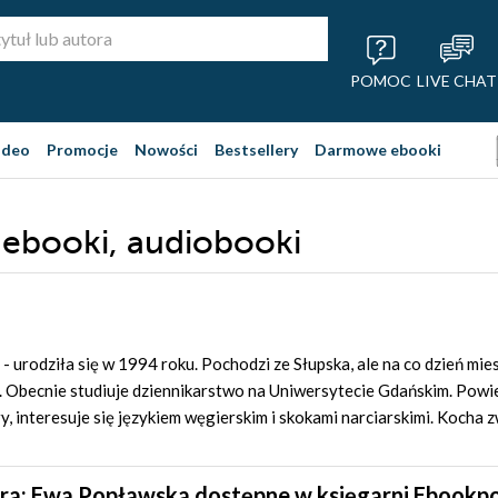
POMOC
LIVE CHAT
ideo
Promocje
Nowości
Bestsellery
Darmowe ebooki
 ebooki, audiobooki
a
- urodziła się w 1994 roku. Pochodzi ze Słupska, ale na co dzień mie
iej. Obecnie studiuje dziennikarstwo na Uniwersytecie Gdańskim. Pow
y, interesuje się językiem węgierskim i skokami narciarskimi. Kocha z
ora: Ewa Popławska dostępne w księgarni Ebookpo