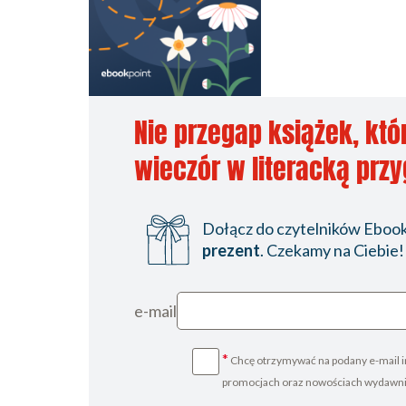
Nie przegap książek, któ
wieczór w literacką prz
Dołącz do czytelników Ebookp
prezent
. Czekamy na Ciebie!
e-mail
*
Chcę otrzymywać na podany e-mail i
promocjach oraz nowościach wydawn