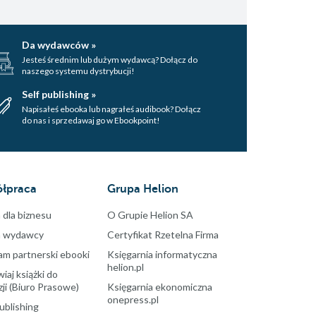
Da wydawców »
Jesteś średnim lub dużym wydawcą? Dołącz do
naszego systemu dystrybucji!
Self publishing »
Napisałeś ebooka lub nagrałeś audibook? Dołącz
do nas i sprzedawaj go w Ebookpoint!
łpraca
Grupa Helion
 dla biznesu
O Grupie Helion SA
a wydawcy
Certyfikat Rzetelna Firma
am partnerski ebooki
Księgarnia informatyczna
helion.pl
aj książki do
ji (Biuro Prasowe)
Księgarnia ekonomiczna
onepress.pl
ublishing