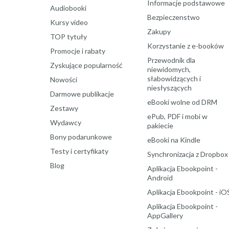
Informacje podstawowe
Audiobooki
Bezpieczenstwo
Kursy video
Zakupy
TOP tytuły
Korzystanie z e-booków
Promocje i rabaty
Przewodnik dla
Zyskujące popularność
niewidomych,
słabowidzących i
Nowości
niesłyszących
Darmowe publikacje
eBooki wolne od DRM
Zestawy
ePub, PDF i mobi w
Wydawcy
pakiecie
Bony podarunkowe
eBooki na Kindle
Testy i certyfikaty
Synchronizacja z Dropbox
Blog
Aplikacja Ebookpoint -
Android
Aplikacja Ebookpoint - iO
Aplikacja Ebookpoint -
AppGallery