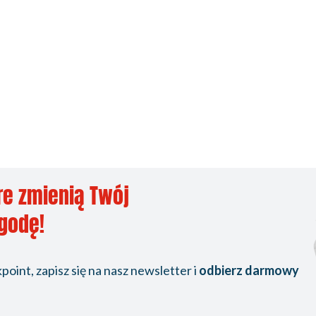
re zmienią Twój
ygodę!
oint, zapisz się na nasz newsletter i
odbierz darmowy