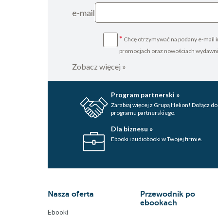
e-mail
*
Chcę otrzymywać na podany e-mail i
promocjach oraz nowościach wydawn
Zobacz więcej »
Program partnerski »
Zarabiaj więcej z Grupą Helion! Dołącz do
programu partnerskiego.
Dla biznesu »
Ebooki i audiobooki w Twojej firmie.
Nasza oferta
Przewodnik po
ebookach
Ebooki