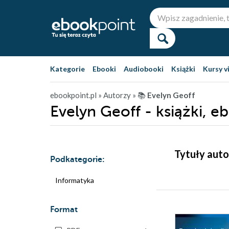
Kategorie
Ebooki
Audiobooki
Książki
Kursy v
ebookpoint.pl
» Autorzy
» 📚
Evelyn Geoff
Evelyn Geoff - książki, e
Tytuły auto
Podkategorie:
Informatyka
Format