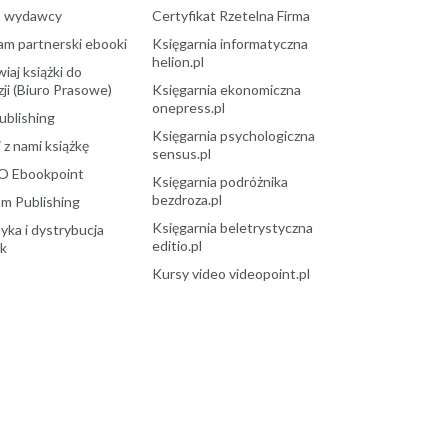
a wydawcy
Certyfikat Rzetelna Firma
am partnerski ebooki
Księgarnia informatyczna
helion.pl
aj książki do
ji (Biuro Prasowe)
Księgarnia ekonomiczna
onepress.pl
ublishing
Księgarnia psychologiczna
 z nami książkę
sensus.pl
O Ebookpoint
Księgarnia podróżnika
bezdroza.pl
m Publishing
Księgarnia beletrystyczna
yka i dystrybucja
editio.pl
ek
Kursy video videopoint.pl