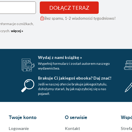
DOŁĄCZ TERAZ
Bez spamu, 1-2 wiadomości tygodniowo!
nformacje o zniżkach,
iczych.
więcej »
Wydaj z nami książkę »
Wypełnij formularz i zostań autorem naszego
wydawnictwa.
Brakuje Ci jakiegoś ebooka? Daj znać!
Jeśli w naszej ofercie brakuje jakiegoś tytulu,
dołożymy starań, by jak najszybciej się u nas
pojawił.
Twoje konto
O serwisie
Wspó
Logowanie
Kontakt
Strefa