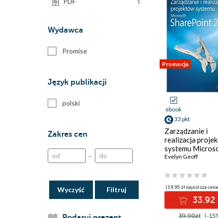
PDF
1
Wydawca
Promise
Promocja
Język publikacji
polski
ebook
33 pkt
Zarządzanie i
Zakres cen
realizacja proje
systemu Micros
–
SharePoint 201
Evelyn Geoff
(19,95 zł najniższa cena
Wyczyść
33.92 
39.90zł
(-15
Podaruj prezent