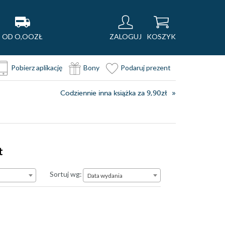
OD O,OOZŁ
ZALOGUJ
KOSZYK
Pobierz aplikację
Bony
Podaruj prezent
Codziennie inna książka za 9,90zł
t
Data wydania
Sortuj wg:
Data wydania