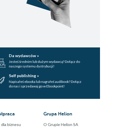
Da wydawców »
Jesteś średnim lub dużym wydawcą? Dołącz do
naszego systemu dystrybucji!
Self publishing »
Napisałeś ebooka lub nagrałeś audibook? Dołącz
do nas i sprzedawaj go w Ebookpoint!
łpraca
Grupa Helion
 dla biznesu
O Grupie Helion SA