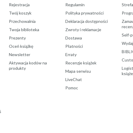
Rejestracja
Regulamin
Stref
Twój koszyk
Polityka prywatności
Progr
Przechowalnia
Deklaracja dostępności
Zamawi
recenz
Twoja biblioteka
Zwroty i reklamacje
Self-p
Prezenty
Dostawa
Wydaj
Oceń książkę
Płatności
BIBLI
Newsletter
Erraty
Custo
Aktywacja kodów na
Recenzje książek
produkty
Logist
Mapa serwisu
książ
LiveChat
Pomoc
S