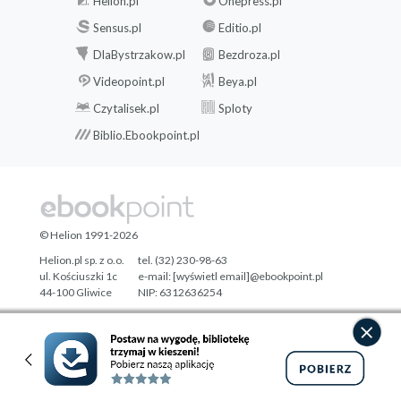
Helion.pl
Onepress.pl
Sensus.pl
Editio.pl
DlaBystrzakow.pl
Bezdroza.pl
Videopoint.pl
Beya.pl
Czytalisek.pl
Sploty
Biblio.Ebookpoint.pl
© Helion 1991-2026
Helion.pl sp. z o.o.
tel. (32) 230-98-63
ul. Kościuszki 1c
e-mail:
[wyświetl email]@ebookpoint.pl
44-100 Gliwice
NIP: 6312636254
Regon: 241989027
Designed with ♥ by
Tonik.pl
Pełna wersja strony »