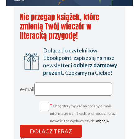
Nie przegap książek, które
zmienią Twój wieczór w
literacką przygodę!
Dołącz do czytelników
Ebookpoint, zapisz się na nasz
newsletter i
odbierz darmowy
prezent
. Czekamy na Ciebie!
e-mail
*
Chcę otrzymywać na podany e-mail
informacje o zniżkach, promocjach oraz
nowościach wydawniczych.
więcej »
DOŁĄCZ TERAZ