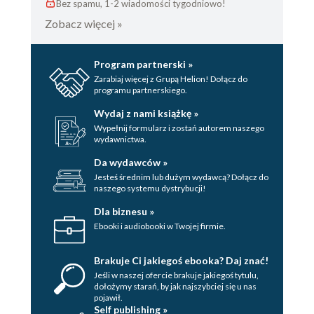
Bez spamu, 1-2 wiadomości tygodniowo!
Zobacz więcej »
Program partnerski »
Zarabiaj więcej z Grupą Helion! Dołącz do
programu partnerskiego.
Wydaj z nami książkę »
Wypełnij formularz i zostań autorem naszego
wydawnictwa.
Da wydawców »
Jesteś średnim lub dużym wydawcą? Dołącz do
naszego systemu dystrybucji!
Dla biznesu »
Ebooki i audiobooki w Twojej firmie.
Brakuje Ci jakiegoś ebooka? Daj znać!
Jeśli w naszej ofercie brakuje jakiegoś tytulu,
dołożymy starań, by jak najszybciej się u nas
pojawił.
Self publishing »