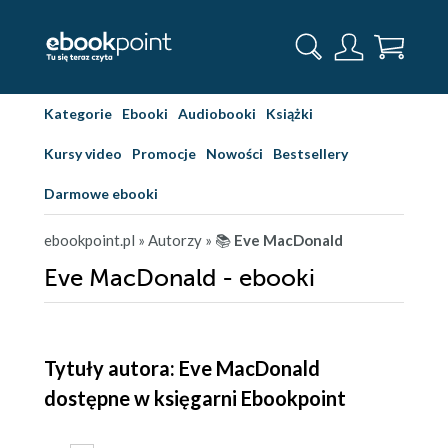
Kategorie
Ebooki
Audiobooki
Książki
Kursy video
Promocje
Nowości
Bestsellery
Darmowe ebooki
ebookpoint.pl
» Autorzy
» 📚
Eve MacDonald
Eve MacDonald - ebooki
Tytuły autora: Eve MacDonald
dostępne w księgarni Ebookpoint