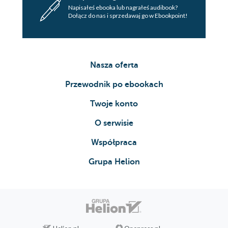
Napisałeś ebooka lub nagrałeś audibook?
Dołącz do nas i sprzedawaj go w Ebookpoint!
Nasza oferta
Przewodnik po ebookach
Twoje konto
O serwisie
Współpraca
Grupa Helion