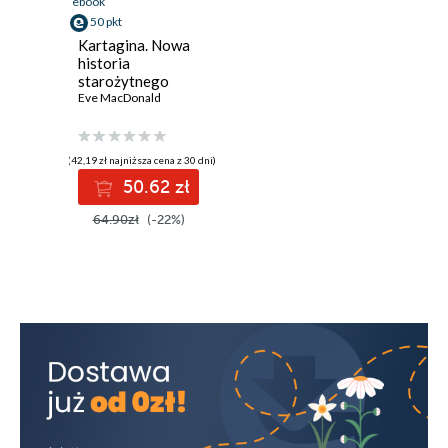
ebook
50 pkt
Kartagina. Nowa
historia
starożytnego
imperium
Eve MacDonald
(42,19 zł najniższa cena z 30 dni)
50.62 zł
64.90zł
(-22%)