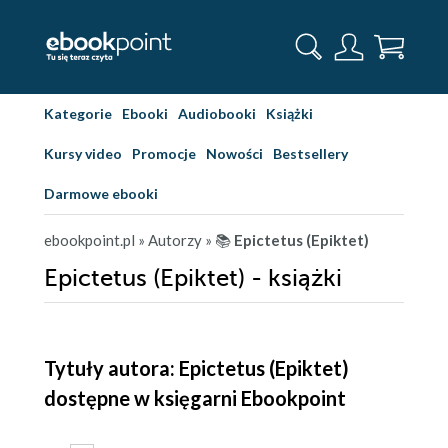
Kategorie
Ebooki
Audiobooki
Książki
Kursy video
Promocje
Nowości
Bestsellery
Darmowe ebooki
ebookpoint.pl
» Autorzy
» 📚
Epictetus (Epiktet)
Epictetus (Epiktet) - książki
Tytuły autora: Epictetus (Epiktet)
dostępne w księgarni Ebookpoint