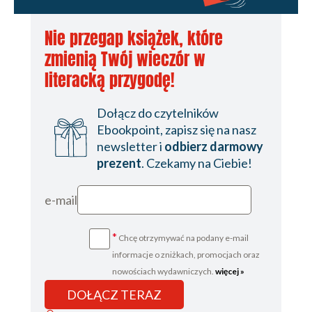
Nie przegap książek, które
zmienią Twój wieczór w
literacką przygodę!
Dołącz do czytelników
Ebookpoint, zapisz się na nasz
newsletter i
odbierz darmowy
prezent
. Czekamy na Ciebie!
e-mail
*
Chcę otrzymywać na podany e-mail
informacje o zniżkach, promocjach oraz
nowościach wydawniczych.
więcej »
DOŁĄCZ TERAZ