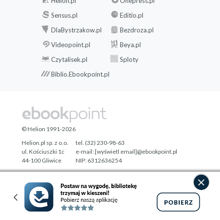
Helion.pl
Onepress.pl
Sensus.pl
Editio.pl
DlaBystrzakow.pl
Bezdroza.pl
Videopoint.pl
Beya.pl
Czytalisek.pl
Sploty
Biblio.Ebookpoint.pl
© Helion 1991-2026
Helion.pl sp. z o.o.
tel. (32) 230-98-63
ul. Kościuszki 1c
e-mail:
[wyświetl email]@ebookpoint.pl
44-100 Gliwice
NIP: 6312636254
Regon: 241989027
Designed with ♥ by
Tonik.pl
Pełna wersja strony »