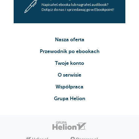
Napisałeś ebooka lub nagrałeś audibook?
Dołącz do nas i sprzedawaj go w Ebookpoint!
Nasza oferta
Przewodnik po ebookach
Twoje konto
O serwisie
Współpraca
Grupa Helion