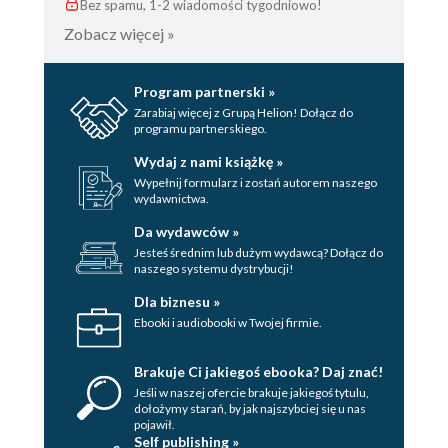
Bez spamu, 1-2 wiadomości tygodniowo!
Zobacz więcej »
Program partnerski »
Zarabiaj więcej z Grupą Helion! Dołącz do
programu partnerskiego.
Wydaj z nami książkę »
Wypełnij formularz i zostań autorem naszego
wydawnictwa.
Da wydawców »
Jesteś średnim lub dużym wydawcą? Dołącz do
naszego systemu dystrybucji!
Dla biznesu »
Ebooki i audiobooki w Twojej firmie.
Brakuje Ci jakiegoś ebooka? Daj znać!
Jeśli w naszej ofercie brakuje jakiegoś tytulu,
dołożymy starań, by jak najszybciej się u nas
pojawił.
Self publishing »