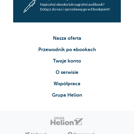
Napisałeś ebooka lub nagrałeś audibook?
Dołącz do nas i sprzedawaj go w Ebookpoint!
Nasza oferta
Przewodnik po ebookach
Twoje konto
O serwisie
Współpraca
Grupa Helion