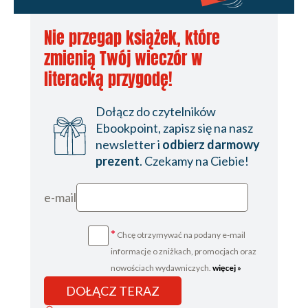
Nie przegap książek, które
zmienią Twój wieczór w
literacką przygodę!
Dołącz do czytelników
Ebookpoint, zapisz się na nasz
newsletter i
odbierz darmowy
prezent
. Czekamy na Ciebie!
e-mail
*
Chcę otrzymywać na podany e-mail
informacje o zniżkach, promocjach oraz
nowościach wydawniczych.
więcej »
DOŁĄCZ TERAZ