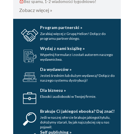
Bez spamu, 1-2 wiadomości tygodniowo!
Zobacz więcej »
Program partnerski »
Zarabiaj więcej z Grupą Helion! Dołącz do
programu partnerskiego.
Wydaj z nami książkę »
Wypełnij formularz i zostań autorem naszego
wydawnictwa.
Da wydawców »
Jesteś średnim lub dużym wydawcą? Dołącz do
naszego systemu dystrybucji!
Dla biznesu »
Ebooki i audiobooki w Twojej firmie.
Brakuje Ci jakiegoś ebooka? Daj znać!
Jeśli w naszej ofercie brakuje jakiegoś tytulu,
dołożymy starań, by jak najszybciej się u nas
pojawił.
Self publishing »