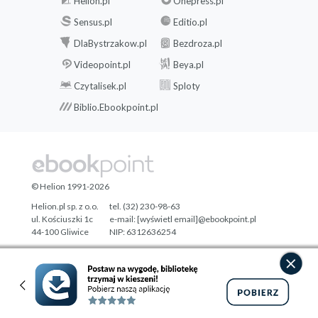
Helion.pl
Onepress.pl
Sensus.pl
Editio.pl
DlaBystrzakow.pl
Bezdroza.pl
Videopoint.pl
Beya.pl
Czytalisek.pl
Sploty
Biblio.Ebookpoint.pl
© Helion 1991-2026
Helion.pl sp. z o.o.
tel. (32) 230-98-63
ul. Kościuszki 1c
e-mail:
[wyświetl email]@ebookpoint.pl
44-100 Gliwice
NIP: 6312636254
Regon: 241989027
Designed with ♥ by
Tonik.pl
Pełna wersja strony »