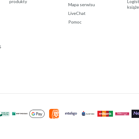
produkty
Logist
Mapa serwisu
książ
LiveChat
Pomoc
S