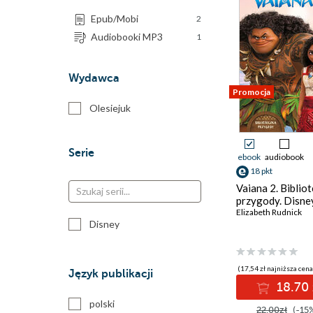
Epub/Mobi
2
Audiobooki MP3
1
Wydawca
Promocja
Olesiejuk
Serie
ebook
audiobook
18 pkt
Vaiana 2. Biblio
przygody. Disne
Elizabeth Rudnick
Disney
(17,54 zł najniższa cena
Język publikacji
18.70 
polski
22.00zł
(-15