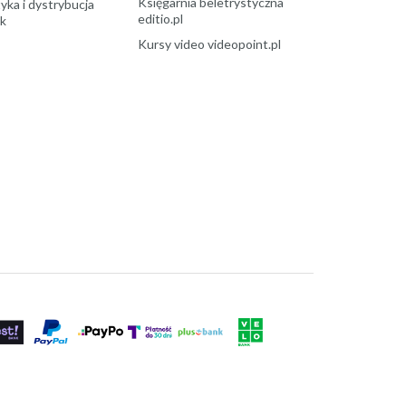
Księgarnia beletrystyczna
yka i dystrybucja
editio.pl
ek
Kursy video videopoint.pl