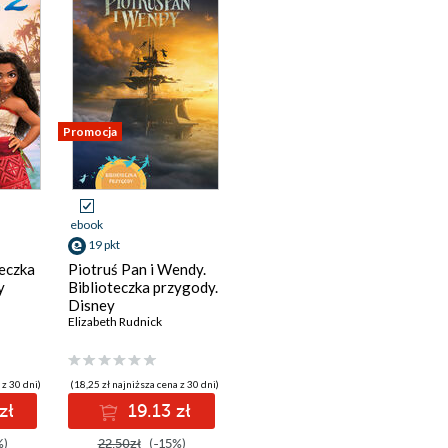
Promocja
ebook
19 pkt
teczka
Piotruś Pan i Wendy.
y
Biblioteczka przygody.
Disney
Elizabeth Rudnick
 z 30 dni)
(18,25 zł najniższa cena z 30 dni)
zł
19.13 zł
%)
22.50zł
(-15%)