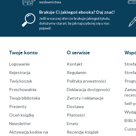
wydawnictwa.
Brakuje Ci jakiegoś ebooka? Daj znać!
Jeśli w naszej ofercie brakuje jakiegoś tytulu,
dołożymy starań, by jak najszybciej się u nas
pojawił.
Twoje konto
O serwisie
Wspó
Logowanie
Kontakt
Strefa
Rejestracja
Regulamin
Stref
Twój koszyk
Polityka prywatności
Progr
Przechowalnia
Deklaracja dostępności
Zamawi
recenz
Twoja biblioteka
Zwroty i reklamacje
Self-p
Prezenty
Dostawa
Wydaj
Oceń książkę
Płatności
BIBLI
Newsletter
Erraty
Custo
Aktywacja kodów na
Recenzje książek