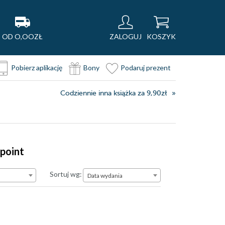
OD O,OOZŁ
ZALOGUJ
KOSZYK
Pobierz aplikację
Bony
Podaruj prezent
Codziennie inna książka za 9,90zł
kpoint
Data wydania
Sortuj wg:
Data wydania