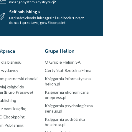
naszego systemu dystrybucji!
Self publishing »
Napisałeś ebooka lub nagrałeś audibook? Dołącz
do nas i sprzedawaj go w Ebookpoint!
łpraca
Grupa Helion
 dla biznesu
O Grupie Helion SA
a wydawcy
Certyfikat Rzetelna Firma
am partnerski ebooki
Księgarnia informatyczna
helion.pl
aj książki do
ji (Biuro Prasowe)
Księgarnia ekonomiczna
onepress.pl
ublishing
Księgarnia psychologiczna
 z nami książkę
sensus.pl
O Ebookpoint
Księgarnia podróżnika
bezdroza.pl
m Publishing