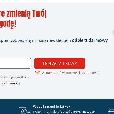
re zmienią Twój
ygodę!
oint, zapisz się na nasz newsletter i
odbierz darmowy
DOŁĄCZ TERAZ
Bez spamu, 1-2 wiadomości tygodniowo!
nformacje o zniżkach,
iczych.
więcej »
Wydaj z nami książkę »
Wypełnij formularz i zostań autorem naszego