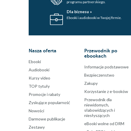
programu partnerskiego.
Dla biznesu »
Ebooki i audiobooki w Twojej firmie.
Nasza oferta
Przewodnik po
ebookach
Ebooki
Informacje podstawowe
Audiobooki
Bezpieczenstwo
Kursy video
Zakupy
TOP tytuły
Korzystanie z e-booków
Promocje i rabaty
Przewodnik dla
Zyskujące popularność
niewidomych,
słabowidzących i
Nowości
niesłyszących
Darmowe publikacje
eBooki wolne od DRM
Zestawy