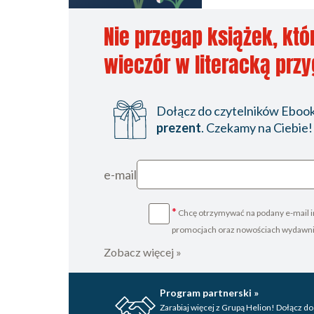
Nie przegap książek, któ
wieczór w literacką prz
Dołącz do czytelników Ebookp
prezent
. Czekamy na Ciebie!
e-mail
*
Chcę otrzymywać na podany e-mail i
promocjach oraz nowościach wydawn
Zobacz więcej »
Program partnerski »
Zarabiaj więcej z Grupą Helion! Dołącz do