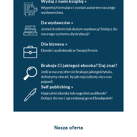
Wydaj z nami książkę »
Wypełnij formularz i zostań autorem naszego
wydawnictwa.
Da wydawców »
Jesteś średnim lub dużym wydawcą? Dołącz do
naszego systemu dystrybucji!
Dla biznesu »
Ebooki i audiobooki w Twojej firmie.
Brakuje Ci jakiegoś ebooka? Daj znać!
Jeśli w naszej ofercie brakuje jakiegoś tytulu,
dołożymy starań, by jak najszybciej się u nas
pojawił.
Self publishing »
Napisałeś ebooka lub nagrałeś audibook?
Dołącz do nas i sprzedawaj go w Ebookpoint!
Nasza oferta