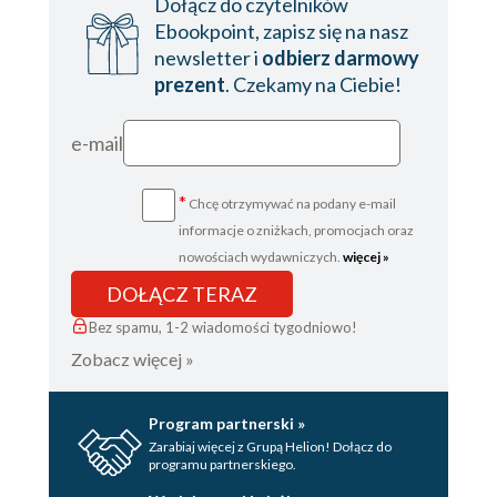
Dołącz do czytelników
Ebookpoint, zapisz się na nasz
newsletter i
odbierz darmowy
prezent
. Czekamy na Ciebie!
e-mail
*
Chcę otrzymywać na podany e-mail
informacje o zniżkach, promocjach oraz
nowościach wydawniczych.
więcej »
DOŁĄCZ TERAZ
Bez spamu, 1-2 wiadomości tygodniowo!
Zobacz więcej »
Program partnerski »
Zarabiaj więcej z Grupą Helion! Dołącz do
programu partnerskiego.