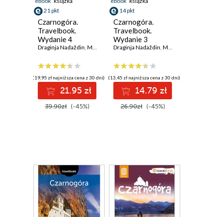
ebook
książka
ebook
książka
21 pkt
14 pkt
Czarnogóra.
Czarnogóra.
Travelbook.
Travelbook.
Wydanie 4
Wydanie 3
Draginja Nadaždin
,
Maciej Niedźwiecki
Draginja Nadaždin
,
Krzysztof Bzowski
,
Maciej Niedźwiecki
,
(19,95 zł najniższa cena z 30 dni)
(13,45 zł najniższa cena z 30 dni)
21.95 zł
14.79 zł
39.90zł
(-45%)
26.90zł
(-45%)