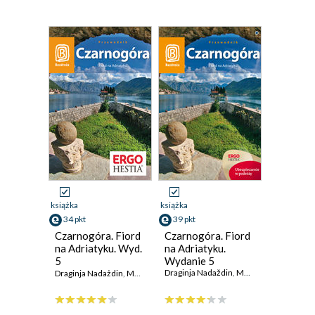
książka
książka
34 pkt
39 pkt
Czarnogóra. Fiord
Czarnogóra. Fiord
na Adriatyku. Wyd.
na Adriatyku.
5
Wydanie 5
Draginja Nadaždin
,
Maciej Niedźwiecki
Draginja Nadażdin
,
Maciej Niedwiecki