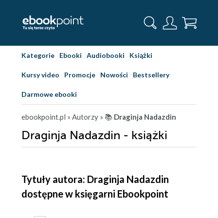
Kategorie
Ebooki
Audiobooki
Książki
Kursy video
Promocje
Nowości
Bestsellery
Darmowe ebooki
ebookpoint.pl
» Autorzy
» 📚
Draginja Nadazdin
Draginja Nadazdin - książki
Tytuły autora: Draginja Nadazdin
dostępne w księgarni Ebookpoint