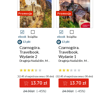
Promocja
Promocja
ebook
książka
ebook
książka
13 pkt
13 pkt
Czarnogóra.
Czarnogóra.
Travelbook.
Travelbook.
Wydanie 2
Wydanie 1
Draginja Nadaždin
,
Maciej Niedźwiecki
Draginja Nadaždin
,
Krzysztof Bzowski
,
Maciej Niedźwiecki
,
(12,45 zł najniższa cena z 30 dni)
(12,45 zł najniższa cena z 30 dni)
13.70 zł
13.70 zł
24.90zł
(-45%)
24.90zł
(-45%)