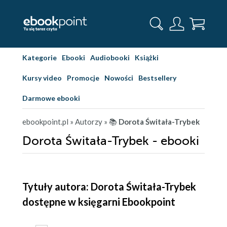
Kategorie
Ebooki
Audiobooki
Książki
Kursy video
Promocje
Nowości
Bestsellery
Darmowe ebooki
ebookpoint.pl
» Autorzy
» 📚
Dorota Świtała-Trybek
Dorota Świtała-Trybek - ebooki
Tytuły autora: Dorota Świtała-Trybek
dostępne w księgarni Ebookpoint