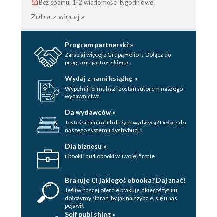
Bez spamu, 1-2 wiadomości tygodniowo!
Zobacz więcej »
Program partnerski »
Zarabiaj więcej z Grupą Helion! Dołącz do
programu partnerskiego.
Wydaj z nami książkę »
Wypełnij formularz i zostań autorem naszego
wydawnictwa.
Da wydawców »
Jesteś średnim lub dużym wydawcą? Dołącz do
naszego systemu dystrybucji!
Dla biznesu »
Ebooki i audiobooki w Twojej firmie.
Brakuje Ci jakiegoś ebooka? Daj znać!
Jeśli w naszej ofercie brakuje jakiegoś tytulu,
dołożymy starań, by jak najszybciej się u nas
pojawił.
Self publishing »