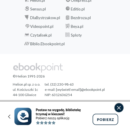
Helion.pl
Onepress.pl
Sensus.pl
Editio.pl
DlaBystrzakow.pl
Bezdroza.pl
Videopoint.pl
Beya.pl
Czytalisek.pl
Sploty
Biblio.Ebookpoint.pl
© Helion 1991-2026
Helion.pl sp. z o.o.
tel. (32) 230-98-63
ul. Kościuszki 1c
e-mail:
[wyświetl email]@ebookpoint.pl
44-100 Gliwice
NIP: 6312636254
Regon: 241989027
Designed with ♥ by
Tonik.pl
Pełna wersja strony »