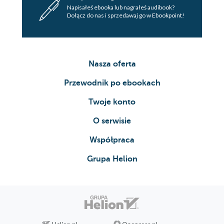
Napisałeś ebooka lub nagrałeś audibook?
Dołącz do nas i sprzedawaj go w Ebookpoint!
Nasza oferta
Przewodnik po ebookach
Twoje konto
O serwisie
Współpraca
Grupa Helion