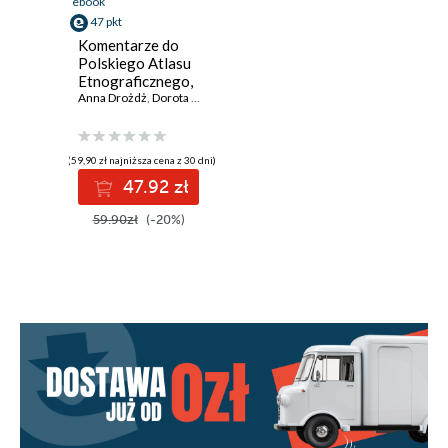
ebook
47 pkt
Komentarze do
Polskiego Atlasu
Etnograficznego,
t. 10: Wybrane
Anna Drożdż
,
Dorota Świtała-Trybek
zagadnienia z
zakresu kultury
kulinarnej -
(59,90 zł najniższa cena z 30 dni)
pożywienie
47.92 zł
codzienne, cz. 1:
Województwa:
59.90zł
(-20%)
śląskie, opolskie i
dolnośląskie