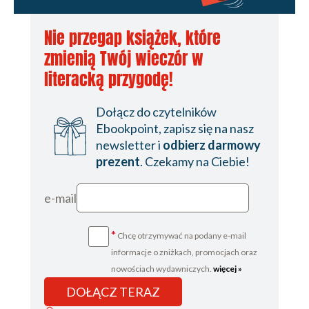
Nie przegap książek, które
zmienią Twój wieczór w
literacką przygodę!
Dołącz do czytelników
Ebookpoint, zapisz się na nasz
newsletter i
odbierz darmowy
prezent
. Czekamy na Ciebie!
e-mail
*
Chcę otrzymywać na podany e-mail
informacje o zniżkach, promocjach oraz
nowościach wydawniczych.
więcej »
DOŁĄCZ TERAZ