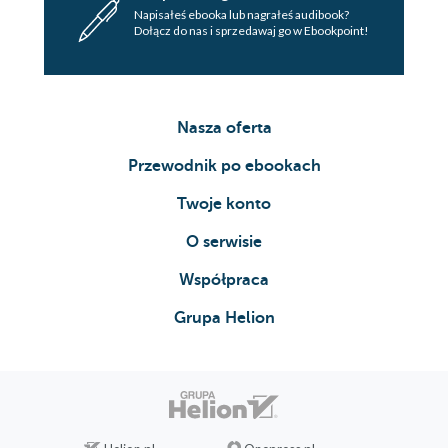
Napisałeś ebooka lub nagrałeś audibook?
Dołącz do nas i sprzedawaj go w Ebookpoint!
Nasza oferta
Przewodnik po ebookach
Twoje konto
O serwisie
Współpraca
Grupa Helion