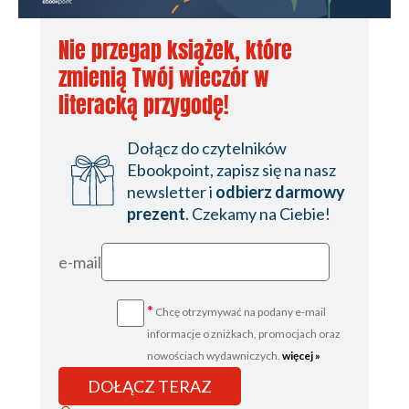
Nie przegap książek, które
zmienią Twój wieczór w
literacką przygodę!
Dołącz do czytelników
Ebookpoint, zapisz się na nasz
newsletter i
odbierz darmowy
prezent
. Czekamy na Ciebie!
e-mail
*
Chcę otrzymywać na podany e-mail
informacje o zniżkach, promocjach oraz
nowościach wydawniczych.
więcej »
DOŁĄCZ TERAZ