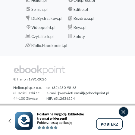
Helion.pl
Onepress.pl
Sensus.pl
Editio.pl
DlaBystrzakow.pl
Bezdroza.pl
Videopoint.pl
Beya.pl
Czytalisek.pl
Sploty
Biblio.Ebookpoint.pl
© Helion 1991-2026
Helion.pl sp. z o.o.
tel. (32) 230-98-63
ul. Kościuszki 1c
e-mail:
[wyświetl email]@ebookpoint.pl
44-100 Gliwice
NIP: 6312636254
Regon: 241989027
Designed with ♥ by
Tonik.pl
Pełna wersja strony »