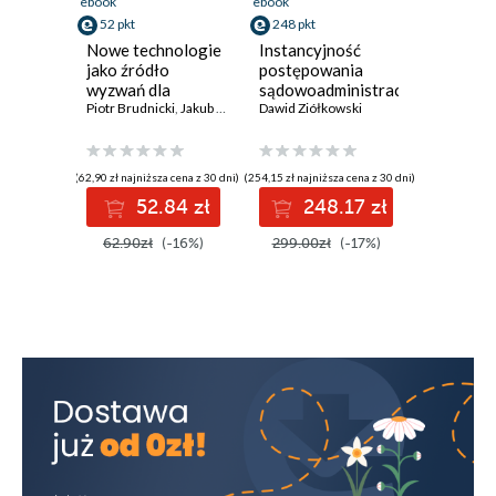
ebook
ebook
52 pkt
248 pkt
Nowe technologie
Instancyjność
jako źródło
postępowania
wyzwań dla
sądowoadministracyjnego
systemu prawa w
Piotr Brudnicki
,
Jakub Grygutis
w świetle
Dawid Ziółkowski
,
Piotr Grzebyk
,
Jowanka Jakubek-Lalik
,
Polsce
standardu
konstytucyjnego i
europejskiego
(62,90 zł najniższa cena z 30 dni)
(254,15 zł najniższa cena z 30 dni)
52.84 zł
248.17 zł
62.90zł
(-16%)
299.00zł
(-17%)