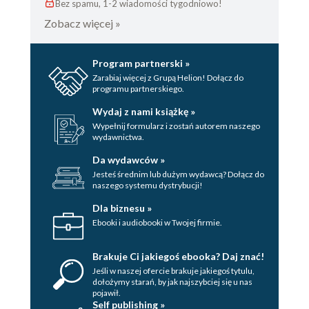
Bez spamu, 1-2 wiadomości tygodniowo!
Zobacz więcej »
Program partnerski »
Zarabiaj więcej z Grupą Helion! Dołącz do
programu partnerskiego.
Wydaj z nami książkę »
Wypełnij formularz i zostań autorem naszego
wydawnictwa.
Da wydawców »
Jesteś średnim lub dużym wydawcą? Dołącz do
naszego systemu dystrybucji!
Dla biznesu »
Ebooki i audiobooki w Twojej firmie.
Brakuje Ci jakiegoś ebooka? Daj znać!
Jeśli w naszej ofercie brakuje jakiegoś tytulu,
dołożymy starań, by jak najszybciej się u nas
pojawił.
Self publishing »