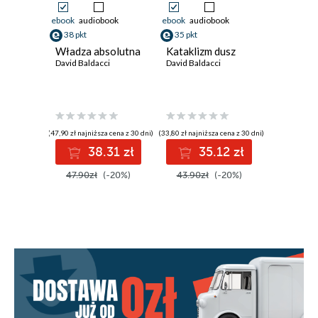
ebook
audiobook
ebook
audiobook
38 pkt
35 pkt
Władza absolutna
Kataklizm dusz
David Baldacci
David Baldacci
(47,90 zł najniższa cena z 30 dni)
(33,80 zł najniższa cena z 30 dni)
38.31 zł
35.12 zł
47.90zł
(-20%)
43.90zł
(-20%)