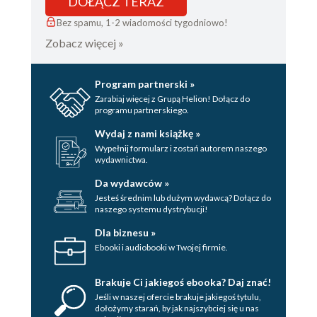
DOŁĄCZ TERAZ
Bez spamu, 1-2 wiadomości tygodniowo!
Zobacz więcej »
Program partnerski »
Zarabiaj więcej z Grupą Helion! Dołącz do
programu partnerskiego.
Wydaj z nami książkę »
Wypełnij formularz i zostań autorem naszego
wydawnictwa.
Da wydawców »
Jesteś średnim lub dużym wydawcą? Dołącz do
naszego systemu dystrybucji!
Dla biznesu »
Ebooki i audiobooki w Twojej firmie.
Brakuje Ci jakiegoś ebooka? Daj znać!
Jeśli w naszej ofercie brakuje jakiegoś tytulu,
dołożymy starań, by jak najszybciej się u nas