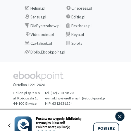
Helion.pl
Onepress.pl
Sensus.pl
Editio.pl
DlaBystrzakow.pl
Bezdroza.pl
Videopoint.pl
Beya.pl
Czytalisek.pl
Sploty
Biblio.Ebookpoint.pl
© Helion 1991-2026
Helion.pl sp. z o.o.
tel. (32) 230-98-63
ul. Kościuszki 1c
e-mail:
[wyświetl email]@ebookpoint.pl
44-100 Gliwice
NIP: 6312636254
Regon: 241989027
Designed with ♥ by
Tonik.pl