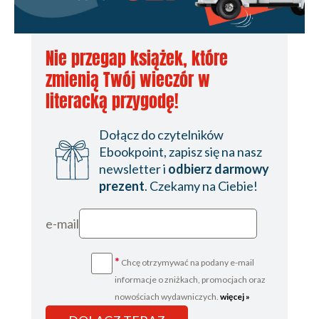
Nie przegap książek, które
zmienią Twój wieczór w
literacką przygodę!
Dołącz do czytelników
Ebookpoint, zapisz się na nasz
newsletter i
odbierz darmowy
prezent
. Czekamy na Ciebie!
e-mail
*
Chcę otrzymywać na podany e-mail
informacje o zniżkach, promocjach oraz
nowościach wydawniczych.
więcej »