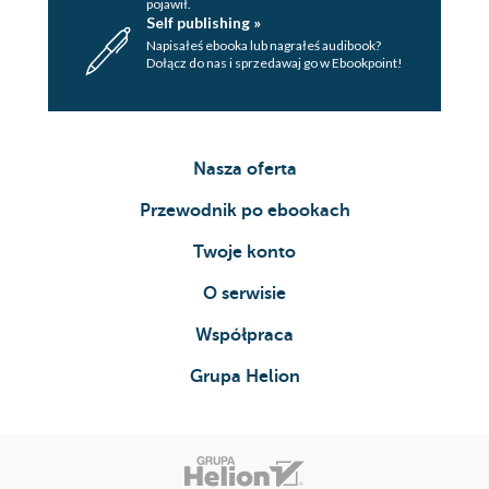
pojawił.
Self publishing »
Napisałeś ebooka lub nagrałeś audibook?
Dołącz do nas i sprzedawaj go w Ebookpoint!
Nasza oferta
Przewodnik po ebookach
Twoje konto
O serwisie
Współpraca
Grupa Helion