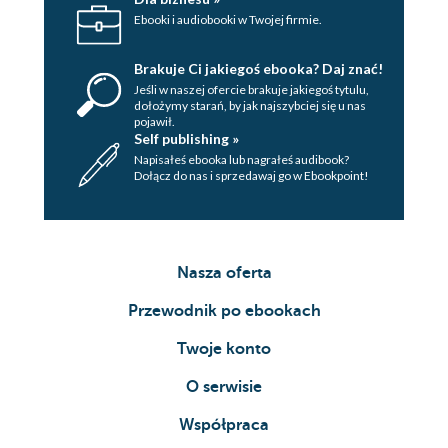
Ebooki i audiobooki w Twojej firmie.
Brakuje Ci jakiegoś ebooka? Daj znać!
Jeśli w naszej ofercie brakuje jakiegoś tytulu,
dołożymy starań, by jak najszybciej się u nas
pojawił.
Self publishing »
Napisałeś ebooka lub nagrałeś audibook?
Dołącz do nas i sprzedawaj go w Ebookpoint!
Nasza oferta
Przewodnik po ebookach
Twoje konto
O serwisie
Współpraca