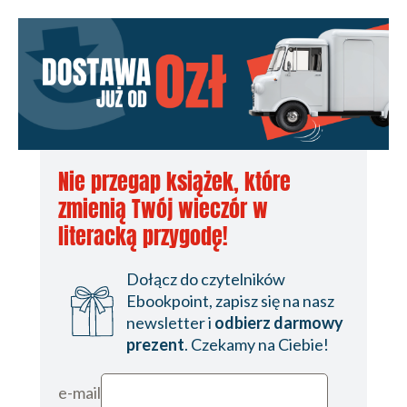
Nie przegap książek, które
zmienią Twój wieczór w
literacką przygodę!
Dołącz do czytelników
Ebookpoint, zapisz się na nasz
newsletter i
odbierz darmowy
prezent
. Czekamy na Ciebie!
e-mail