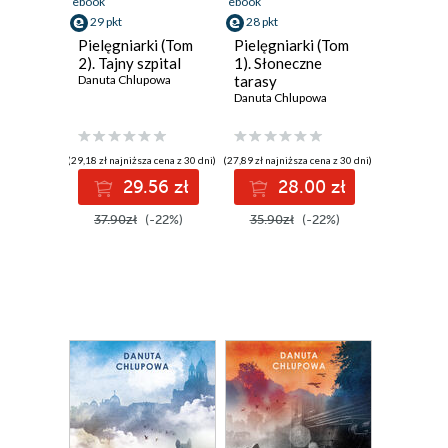
ebook
ebook
29 pkt
28 pkt
Pielęgniarki (Tom
Pielęgniarki (Tom
2). Tajny szpital
1). Słoneczne
Danuta Chlupowa
tarasy
Danuta Chlupowa
(29,18 zł najniższa cena z 30 dni)
(27,89 zł najniższa cena z 30 dni)
29.56 zł
28.00 zł
37.90zł
(-22%)
35.90zł
(-22%)