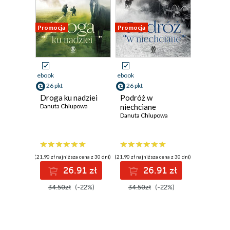
Promocja
Promocja
ebook
ebook
26 pkt
26 pkt
Droga ku nadziei
Podróż w
Danuta Chlupowa
niechciane
Danuta Chlupowa
(21,90 zł najniższa cena z 30 dni)
(21,90 zł najniższa cena z 30 dni)
26.91 zł
26.91 zł
34.50zł
(-22%)
34.50zł
(-22%)