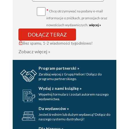
*
Chcę otrzymywać na podany e-mail
informacje o zniżkach, promocjach oraz
nowościach wydawniczych.
więcej »
DOŁĄCZ TERAZ
Bez spamu, 1-2 wiadomości tygodniowo!
Zobacz więcej »
Program partnerski »
Zarabiaj więcej z Grupą Helion! Dołącz do
programu partnerskiego.
Wydaj z nami książkę »
Wypełnij formularz i zostań autorem naszego
wydawnictwa.
Da wydawców »
Jesteś średnim lub dużym wydawcą? Dołącz do
naszego systemu dystrybucji!
Dla biznesu »