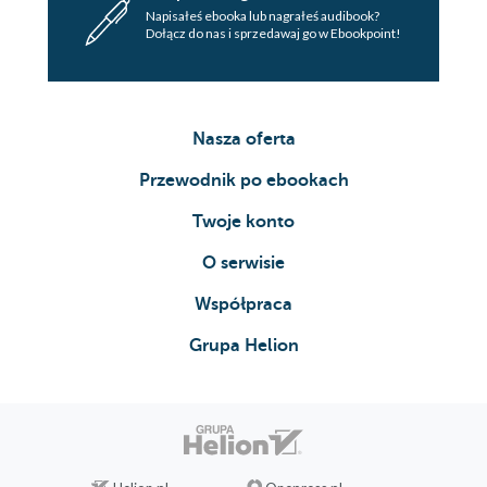
Napisałeś ebooka lub nagrałeś audibook?
Dołącz do nas i sprzedawaj go w Ebookpoint!
Nasza oferta
Przewodnik po ebookach
Twoje konto
O serwisie
Współpraca
Grupa Helion