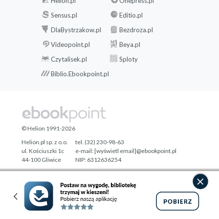
Helion.pl
Onepress.pl
Sensus.pl
Editio.pl
DlaBystrzakow.pl
Bezdroza.pl
Videopoint.pl
Beya.pl
Czytalisek.pl
Sploty
Biblio.Ebookpoint.pl
© Helion 1991-2026
Helion.pl sp. z o.o.
tel. (32) 230-98-63
ul. Kościuszki 1c
e-mail:
[wyświetl email]@ebookpoint.pl
44-100 Gliwice
NIP: 6312636254
Regon: 241989027
Designed with ♥ by
Tonik.pl
Pełna wersja strony »