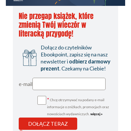
Nie przegap książek, które
zmienią Twój wieczór w
literacką przygodę!
Dołącz do czytelników
Ebookpoint, zapisz się na nasz
newsletter i
odbierz darmowy
prezent
. Czekamy na Ciebie!
e-mail
*
Chcę otrzymywać na podany e-mail
informacje o zniżkach, promocjach oraz
nowościach wydawniczych.
więcej »
DOŁĄCZ TERAZ