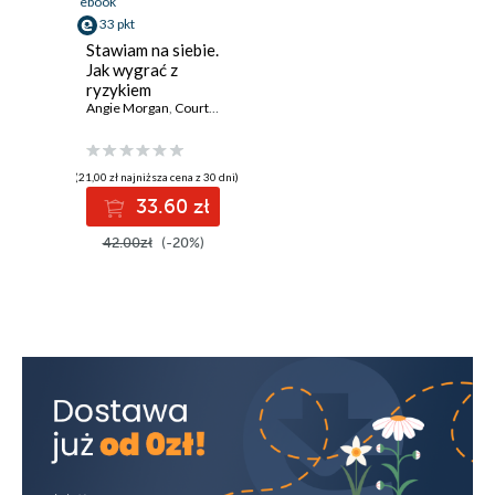
ebook
33 pkt
Stawiam na siebie.
Jak wygrać z
ryzykiem
Angie Morgan
,
Courtney Lynch
(21,00 zł najniższa cena z 30 dni)
33.60 zł
42.00zł
(-20%)