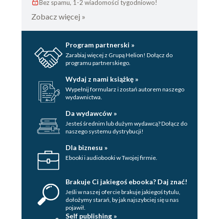
Bez spamu, 1-2 wiadomości tygodniowo!
Zobacz więcej »
Program partnerski »
Zarabiaj więcej z Grupą Helion! Dołącz do
programu partnerskiego.
Wydaj z nami książkę »
Wypełnij formularz i zostań autorem naszego
wydawnictwa.
Da wydawców »
Jesteś średnim lub dużym wydawcą? Dołącz do
naszego systemu dystrybucji!
Dla biznesu »
Ebooki i audiobooki w Twojej firmie.
Brakuje Ci jakiegoś ebooka? Daj znać!
Jeśli w naszej ofercie brakuje jakiegoś tytulu,
dołożymy starań, by jak najszybciej się u nas
pojawił.
Self publishing »