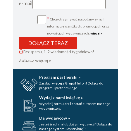
e-mail
*
Chcę otrzymywać na podany e-mail
informacje o zniżkach, promocjach oraz
nowościach wydawniczych.
więcej »
DOŁĄCZ TERAZ
Bez spamu, 1-2 wiadomości tygodniowo!
Zobacz więcej »
Program partnerski »
Zarabiaj więcej z Grupą Helion! Dołącz do
programu partnerskiego.
Wydaj z nami książkę »
Wypełnij formularz i zostań autorem naszego
wydawnictwa.
Da wydawców »
Jesteś średnim lub dużym wydawcą? Dołącz do
naszego systemu dystrybucji!