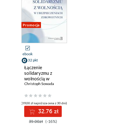
Promocja
ebook
32 pkt
Łączenie
solidaryzmu z
wolnością w
ubezpieczeniach
Christoph Sowada
społecznych
(39,00 zł najniższa cena z 30 dni)
32.76 zł
39.00zł
(-16%)