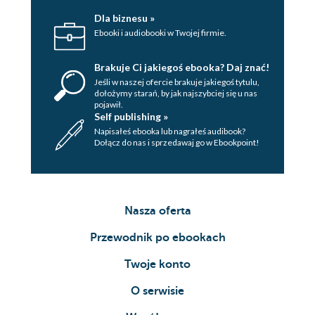
Dla biznesu »
Ebooki i audiobooki w Twojej firmie.
Brakuje Ci jakiegoś ebooka? Daj znać!
Jeśli w naszej ofercie brakuje jakiegoś tytulu,
dołożymy starań, by jak najszybciej się u nas
pojawił.
Self publishing »
Napisałeś ebooka lub nagrałeś audibook?
Dołącz do nas i sprzedawaj go w Ebookpoint!
Nasza oferta
Przewodnik po ebookach
Twoje konto
O serwisie