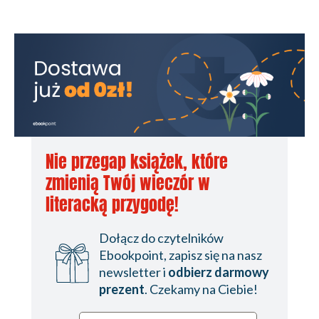
Nie przegap książek, które
zmienią Twój wieczór w
literacką przygodę!
Dołącz do czytelników
Ebookpoint, zapisz się na nasz
newsletter i
odbierz darmowy
prezent
. Czekamy na Ciebie!