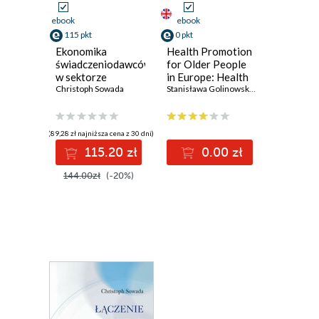
ebook
ebook
115 pkt
0 pkt
Ekonomika
Health Promotion
świadczeniodawców
for Older People
w sektorze
in Europe: Health
ochrony zdrowia
Christoph Sowada
promoters and
Stanisława Golinowska
,
Giovanni Capelli
their activities.
Knowledge for
training
(89,28 zł najniższa cena z 30 dni)
115.20 zł
0.00 zł
144.00zł
(-20%)