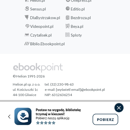
Helion.pl
Onepress.pl
Sensus.pl
Editio.pl
DlaBystrzakow.pl
Bezdroza.pl
Videopoint.pl
Beya.pl
Czytalisek.pl
Sploty
Biblio.Ebookpoint.pl
© Helion 1991-2026
Helion.pl sp. z o.o.
tel. (32) 230-98-63
ul. Kościuszki 1c
e-mail:
[wyświetl email]@ebookpoint.pl
44-100 Gliwice
NIP: 6312636254
Regon: 241989027
Designed with ♥ by
Tonik.pl
Pełna wersja strony »