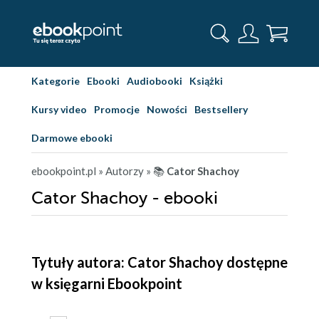
Kategorie
Ebooki
Audiobooki
Książki
Kursy video
Promocje
Nowości
Bestsellery
Darmowe ebooki
ebookpoint.pl
» Autorzy
» 📚
Cator Shachoy
Cator Shachoy - ebooki
Tytuły autora: Cator Shachoy dostępne
w księgarni Ebookpoint