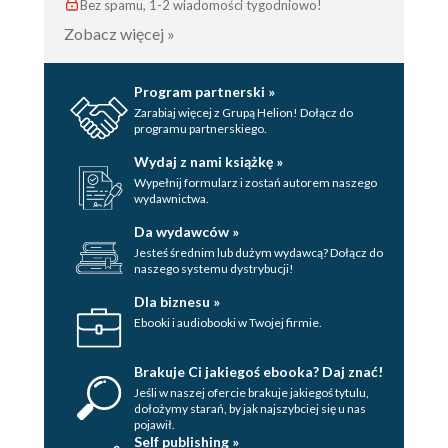
Bez spamu, 1-2 wiadomości tygodniowo!
Zobacz więcej »
Program partnerski »
Zarabiaj więcej z Grupą Helion! Dołącz do
programu partnerskiego.
Wydaj z nami książkę »
Wypełnij formularz i zostań autorem naszego
wydawnictwa.
Da wydawców »
Jesteś średnim lub dużym wydawcą? Dołącz do
naszego systemu dystrybucji!
Dla biznesu »
Ebooki i audiobooki w Twojej firmie.
Brakuje Ci jakiegoś ebooka? Daj znać!
Jeśli w naszej ofercie brakuje jakiegoś tytulu,
dołożymy starań, by jak najszybciej się u nas
pojawił.
Self publishing »