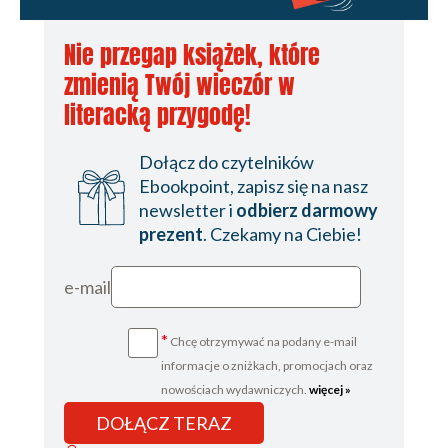
Nie przegap książek, które
zmienią Twój wieczór w
literacką przygodę!
Dołącz do czytelników
Ebookpoint, zapisz się na nasz
newsletter i
odbierz darmowy
prezent
. Czekamy na Ciebie!
e-mail
*
Chcę otrzymywać na podany e-mail
informacje o zniżkach, promocjach oraz
nowościach wydawniczych.
więcej »
DOŁĄCZ TERAZ