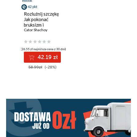
ebook
42 pkt
Rozluźnij szczękę
Jak pokonać
bruksizm i
zgrzytanie zębami
Cator Shachoy
(26,55 zł najniższa cena z 30 dni)
42.19 zł
58.99zł
(-28%)