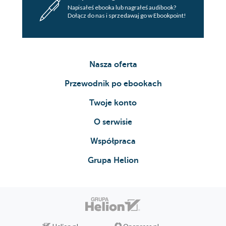
Napisałeś ebooka lub nagrałeś audibook?
Dołącz do nas i sprzedawaj go w Ebookpoint!
Nasza oferta
Przewodnik po ebookach
Twoje konto
O serwisie
Współpraca
Grupa Helion