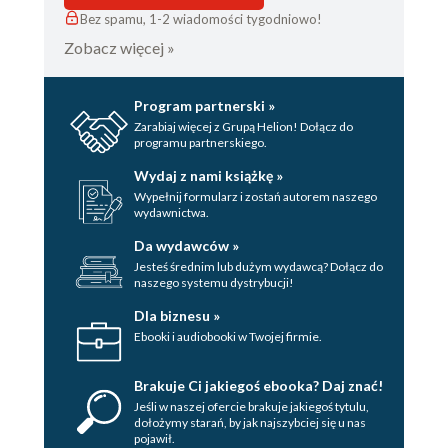
Bez spamu, 1-2 wiadomości tygodniowo!
Zobacz więcej »
Program partnerski »
Zarabiaj więcej z Grupą Helion! Dołącz do
programu partnerskiego.
Wydaj z nami książkę »
Wypełnij formularz i zostań autorem naszego
wydawnictwa.
Da wydawców »
Jesteś średnim lub dużym wydawcą? Dołącz do
naszego systemu dystrybucji!
Dla biznesu »
Ebooki i audiobooki w Twojej firmie.
Brakuje Ci jakiegoś ebooka? Daj znać!
Jeśli w naszej ofercie brakuje jakiegoś tytulu,
dołożymy starań, by jak najszybciej się u nas
pojawił.