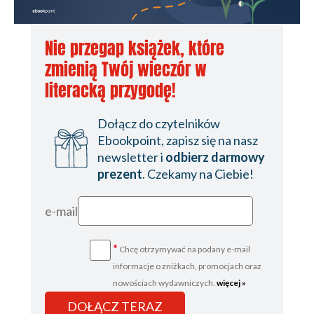
Nie przegap książek, które
zmienią Twój wieczór w
literacką przygodę!
Dołącz do czytelników
Ebookpoint, zapisz się na nasz
newsletter i
odbierz darmowy
prezent
. Czekamy na Ciebie!
e-mail
*
Chcę otrzymywać na podany e-mail
informacje o zniżkach, promocjach oraz
nowościach wydawniczych.
więcej »
DOŁĄCZ TERAZ