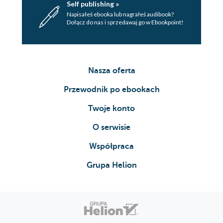
Self publishing »
Napisałeś ebooka lub nagrałeś audibook?
Dołącz do nas i sprzedawaj go w Ebookpoint!
Nasza oferta
Przewodnik po ebookach
Twoje konto
O serwisie
Współpraca
Grupa Helion