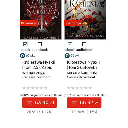
Promocja
Promocja
ebook
audiobook
ebook
audiobook
63 pkt
66 pkt
Królestwa Nyaxii
Królestwa Nyaxii
(Tom 2,5). Zabić
(Tom 3). Słowik i
wampirzego
serce z kamienia
najeźdźcę
Carissa Broadbent
Carissa Broadbent
(53,89 zł najniższa cena z 30 dni)
(55,93 zł najniższa cena z 30 dni)
63.90 zł
66.32 zł
76.99zł
(-17%)
79.90zł
(-17%)