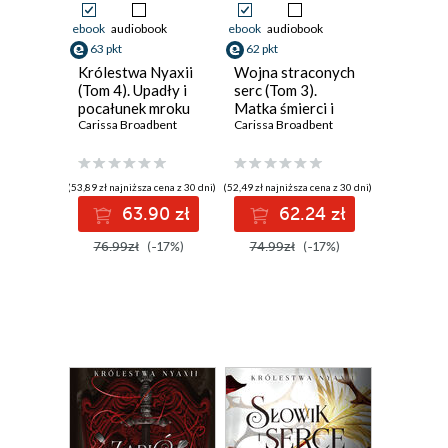
ebook
audiobook
ebook
audiobook
63 pkt
62 pkt
Królestwa Nyaxii
Wojna straconych
(Tom 4). Upadły i
serc (Tom 3).
pocałunek mroku
Matka śmierci i
Carissa Broadbent
świtu
Carissa Broadbent
(53,89 zł najniższa cena z 30 dni)
(52,49 zł najniższa cena z 30 dni)
63.90 zł
62.24 zł
76.99zł
(-17%)
74.99zł
(-17%)