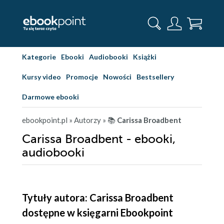
Kategorie
Ebooki
Audiobooki
Książki
Kursy video
Promocje
Nowości
Bestsellery
Darmowe ebooki
ebookpoint.pl
» Autorzy
» 📚
Carissa Broadbent
Carissa Broadbent - ebooki,
audiobooki
Tytuły autora: Carissa Broadbent
dostępne w księgarni Ebookpoint