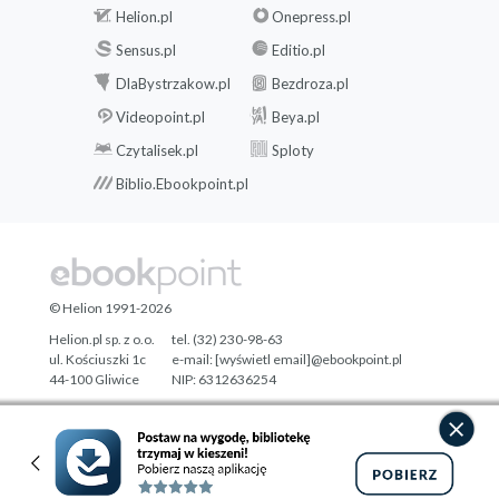
Helion.pl
Onepress.pl
Sensus.pl
Editio.pl
DlaBystrzakow.pl
Bezdroza.pl
Videopoint.pl
Beya.pl
Czytalisek.pl
Sploty
Biblio.Ebookpoint.pl
© Helion 1991-2026
Helion.pl sp. z o.o.
tel. (32) 230-98-63
ul. Kościuszki 1c
e-mail:
[wyświetl email]@ebookpoint.pl
44-100 Gliwice
NIP: 6312636254
Regon: 241989027
Designed with ♥ by
Tonik.pl
Pełna wersja strony »