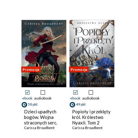
Promocja
Promocja
ebook
audiobook
ebook
audiobook
58 pkt
49 pkt
Dzieci upadłych
Popioły i przeklęty
bogów. Wojna
król. Królestwo
straconych serc.
Nyaxii. Tom 2
Tom 2
Carissa Broadbent
Carissa Broadbent