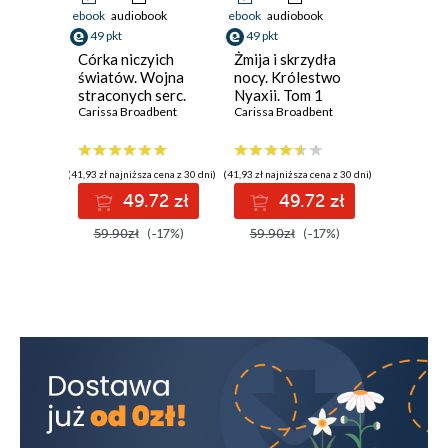
ebook
audiobook
ebook
audiobook
49 pkt
49 pkt
Córka niczyich
Żmija i skrzydła
światów. Wojna
nocy. Królestwo
straconych serc.
Nyaxii. Tom 1
Tom 1
Carissa Broadbent
Carissa Broadbent
(41,93 zł najniższa cena z 30 dni)
(41,93 zł najniższa cena z 30 dni)
49.72 zł
49.72 zł
59.90zł
(-17%)
59.90zł
(-17%)