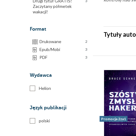
Drugi tytuł GRATIS!
3
Zaczytany półmetek
wakacji!
Format
Tytuły auto
Drukowane
2
Epub/Mobi
3
PDF
3
Wydawca
Helion
Język publikacji
Promocja 2za1
polski