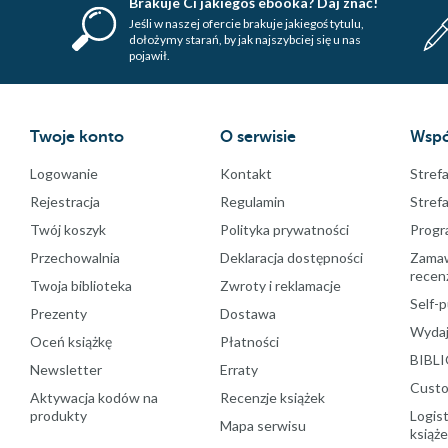
Brakuje Ci jakiegoś ebooka? Daj znać!
Jeśli w naszej ofercie brakuje jakiegoś tytulu,
dołożymy starań, by jak najszybciej się u nas
pojawił.
Twoje konto
O serwisie
Wspó
Logowanie
Kontakt
Strefa
Rejestracja
Regulamin
Stref
Twój koszyk
Polityka prywatności
Progr
Przechowalnia
Deklaracja dostępności
Zamawi
recenz
Twoja biblioteka
Zwroty i reklamacje
Self-p
Prezenty
Dostawa
Wydaj
Oceń książkę
Płatności
BIBLI
Newsletter
Erraty
Custo
Aktywacja kodów na
Recenzje książek
produkty
Logist
Mapa serwisu
książ