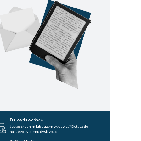
Da wydawców »
Jesteś średnim lub dużym wydawcą? Dołącz do
naszego systemu dystrybucji!