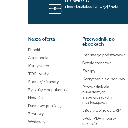
Dla biznesu »
Ebooki i audiobooki w Twojej firmie.
Nasza oferta
Przewodnik po
ebookach
Ebooki
Informacje podstawowe
Audiobooki
Bezpieczenstwo
Kursy video
Zakupy
TOP tytuły
Korzystanie z e-booków
Promocje i rabaty
Przewodnik dla
Zyskujące popularność
niewidomych,
słabowidzących i
Nowości
niesłyszących
Darmowe publikacje
eBooki wolne od DRM
Zestawy
ePub, PDF i mobi w
Wydawcy
pakiecie