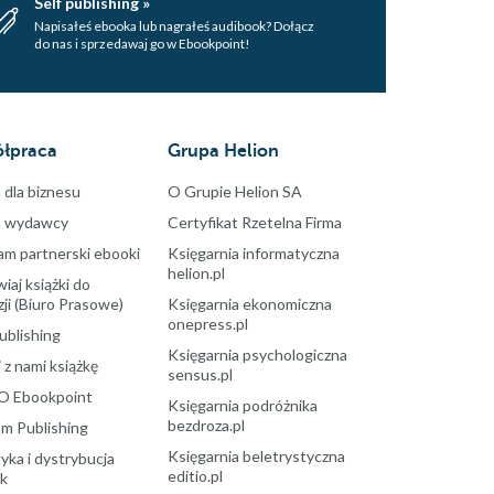
Self publishing »
Napisałeś ebooka lub nagrałeś audibook? Dołącz
do nas i sprzedawaj go w Ebookpoint!
łpraca
Grupa Helion
 dla biznesu
O Grupie Helion SA
a wydawcy
Certyfikat Rzetelna Firma
am partnerski ebooki
Księgarnia informatyczna
helion.pl
aj książki do
ji (Biuro Prasowe)
Księgarnia ekonomiczna
onepress.pl
ublishing
Księgarnia psychologiczna
 z nami książkę
sensus.pl
O Ebookpoint
Księgarnia podróżnika
bezdroza.pl
m Publishing
Księgarnia beletrystyczna
yka i dystrybucja
editio.pl
ek