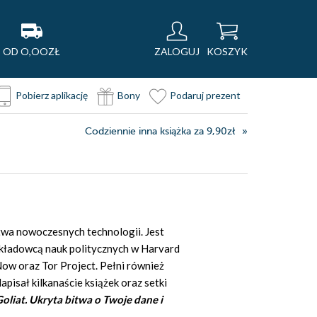
OD O,OOZŁ
ZALOGUJ
KOSZYK
Pobierz aplikację
Bony
Podaruj prezent
Codziennie inna książka za 9,90zł
wa nowoczesnych technologii. Jest
wykładowcą nauk politycznych w Harvard
Now oraz Tor Project. Pełni również
pisał kilkanaście książek oraz setki
Goliat. Ukryta bitwa o Twoje dane i