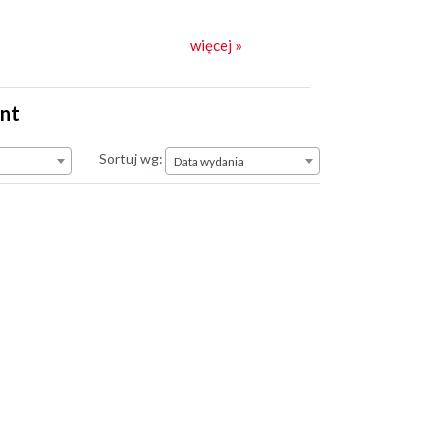
więcej »
int
Data wydania
Sortuj wg:
Data wydania