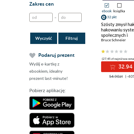
Zakres cen
ebook
książka
32 pkt
–
Szósty zmysł ha
hakowaniu syst
społecznych i
Wyczyść
przywracaniu
Bruce Schneier
sprawiedliwych 
gry
Podaruj prezent
(27,45 zł najniższa cena
Wyślij e-kartkę z
32.94 
ebookiem, idealny
54.90zł
(-40
prezent last-minute!
Pobierz aplikację: