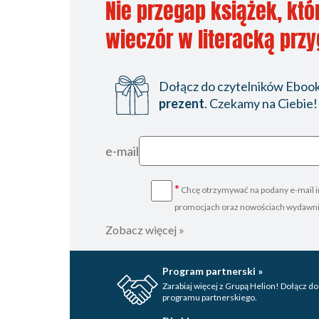
Nie przegap książek, któ
wieczór w literacką prz
Dołącz do czytelników Ebookp
prezent
. Czekamy na Ciebie!
e-mail
*
Chcę otrzymywać na podany e-mail i
promocjach oraz nowościach wydawn
Zobacz więcej »
Program partnerski »
Zarabiaj więcej z Grupą Helion! Dołącz do
programu partnerskiego.