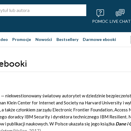
POMOC
LIVE CHAT
ideo
Promocje
Nowości
Bestsellery
Darmowe ebooki
 ebooki
— niekwestionowany światowy autorytet w dziedzinie bezpieczeńst
an Klein Center for Internet and Society na Harvard University i 
 a także członkiem zarządu Electronic Frontier Foundation, Access 
ego doradcy IBM Security i dyrektora technicznego IBM Resilient. Na
ów i publikacji naukowych. W Polsce ukazała się jego książka
Dane i 
wiatem
(Helion, 2017).