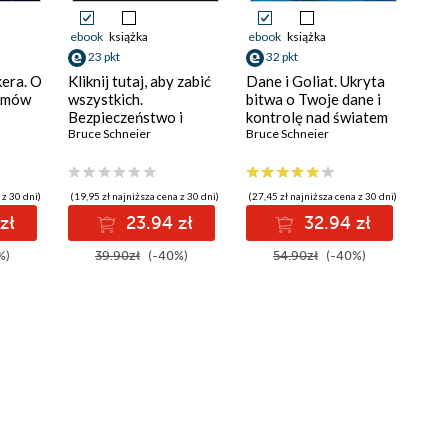
ebook
książka
ebook
książka
23 pkt
32 pkt
kera. O
Kliknij tutaj, aby zabić
Dane i Goliat. Ukryta
emów
wszystkich.
bitwa o Twoje dane i
Bezpieczeństwo i
kontrolę nad światem
przetrwanie w
Bruce Schneier
Bruce Schneier
zasad
hiperpołączonym
świecie
 z 30 dni)
(19,95 zł najniższa cena z 30 dni)
(27,45 zł najniższa cena z 30 dni)
zł
23.94 zł
32.94 zł
%)
39.90zł
(-40%)
54.90zł
(-40%)