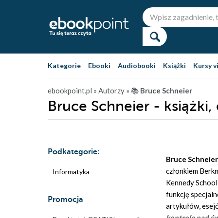
Kategorie
Ebooki
Audiobooki
Książki
Kursy v
ebookpoint.pl
» Autorzy
» 📚
Bruce Schneier
Bruce Schneier - książki,
Podkategorie:
Bruce Schneier
członkiem Berkm
Informatyka
Kennedy School,
funkcję specjaln
Promocja
artykułów, esej
kontrolę nad ś