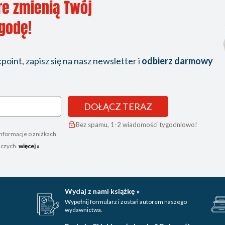
re zmienią Twój
ygodę!
oint, zapisz się na nasz newsletter i
odbierz darmowy
DOŁĄCZ TERAZ
Bez spamu, 1-2 wiadomości tygodniowo!
nformacje o zniżkach,
iczych.
więcej »
Wydaj z nami książkę »
Wypełnij formularz i zostań autorem naszego
wydawnictwa.