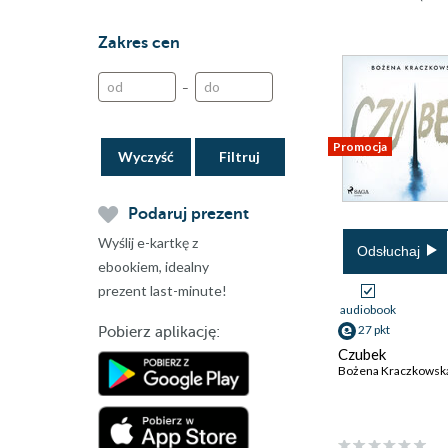
Zakres cen
–
Promocja
Wyczyść
Podaruj prezent
Wyślij e-kartkę z
Odsłuchaj
ebookiem, idealny
prezent last-minute!
audiobook
27 pkt
Pobierz aplikację:
Czubek
Bożena Kraczkowsk