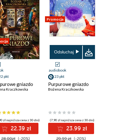
Promocja
ocja
Odsłuchaj
ok
audiobook
22 pkt
23 pkt
purowe gniazdo
Purpurowe gniazdo
ena Kraczkowska
Bożena Kraczkowska
0 zł najniższa cena z 30 dni)
(7,90 zł najniższa cena z 30 dni)
22.39 zł
23.99 zł
28.00zł
(-20%)
29.99 zł
(-20%)