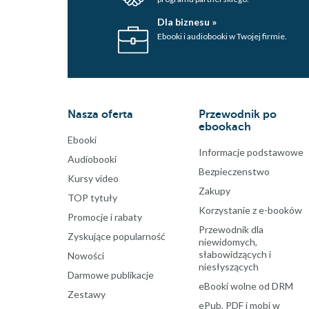
Dla biznesu »
Ebooki i audiobooki w Twojej firmie.
Nasza oferta
Przewodnik po
ebookach
Ebooki
Informacje podstawowe
Audiobooki
Bezpieczenstwo
Kursy video
Zakupy
TOP tytuły
Korzystanie z e-booków
Promocje i rabaty
Przewodnik dla
Zyskujące popularność
niewidomych,
słabowidzących i
Nowości
niesłyszących
Darmowe publikacje
eBooki wolne od DRM
Zestawy
ePub, PDF i mobi w