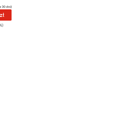
z 30 dni)
zł
%)