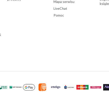
Mapa serwisu
książ
LiveChat
Pomoc
S