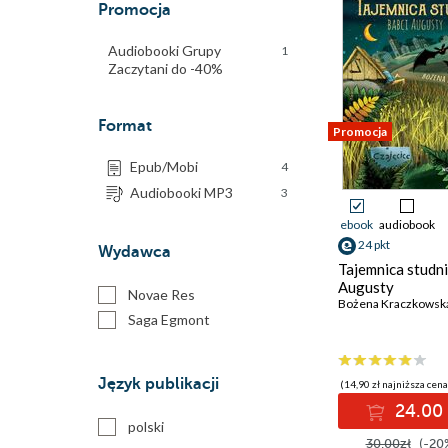
Promocja
Audiobooki Grupy
1
Zaczytani do -40%
Format
Promocja
Epub/Mobi
4
Audiobooki MP3
3
ebook
audiobook
24 pkt
Wydawca
Tajemnica studni
Augusty
Novae Res
Bożena Kraczkowsk
Saga Egmont
Język publikacji
(14,90 zł najniższa cena
24.00 
polski
30.00zł
(-20