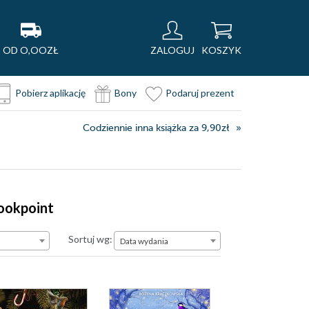
OD O,OOZŁ
ZALOGUJ
KOSZYK
Pobierz aplikację
Bony
Podaruj prezent
Codziennie inna książka za 9,90zł
bookpoint
Data wydania
Sortuj wg:
Data wydania