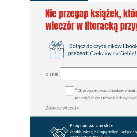
Nie przegap książek, któ
wieczór w literacką prz
Dołącz do czytelników Ebookp
prezent
. Czekamy na Ciebie!
e-mail
*
Chcę otrzymywać na podany e-mail i
promocjach oraz nowościach wydawn
Zobacz więcej »
Program partnerski »
Zarabiaj więcej z Grupą Helion! Dołącz do
programu partnerskiego.