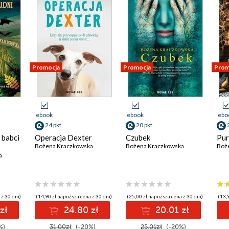
Promocja
Promocja
Prom
ebook
ebook
ebo
24 pkt
20 pkt
 babci
Operacja Dexter
Czubek
Pur
Bożena Kraczkowska
Bożena Kraczkowska
Boż
a
 z 30 dni)
(14,90 zł najniższa cena z 30 dni)
(25,00 zł najniższa cena z 30 dni)
(13,9
zł
24.80 zł
20.01 zł
%)
31.00zł
(-20%)
25.01zł
(-20%)