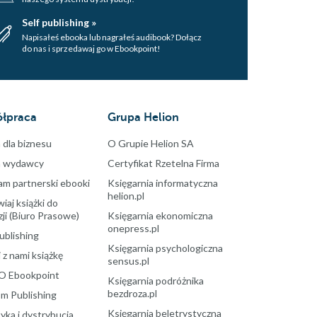
Self publishing »
Napisałeś ebooka lub nagrałeś audibook? Dołącz
do nas i sprzedawaj go w Ebookpoint!
łpraca
Grupa Helion
 dla biznesu
O Grupie Helion SA
a wydawcy
Certyfikat Rzetelna Firma
am partnerski ebooki
Księgarnia informatyczna
helion.pl
aj książki do
ji (Biuro Prasowe)
Księgarnia ekonomiczna
onepress.pl
ublishing
Księgarnia psychologiczna
 z nami książkę
sensus.pl
O Ebookpoint
Księgarnia podróżnika
bezdroza.pl
m Publishing
Księgarnia beletrystyczna
yka i dystrybucja