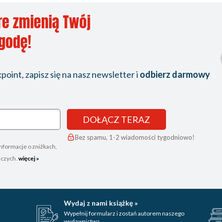
re zmienią Twój
ygodę!
oint, zapisz się na nasz newsletter i
odbierz darmowy
DOŁĄCZ TERAZ
Bez spamu, 1-2 wiadomości tygodniowo!
nformacje o zniżkach,
iczych.
więcej »
Wydaj z nami książkę »
Wypełnij formularz i zostań autorem naszego
wydawnictwa.