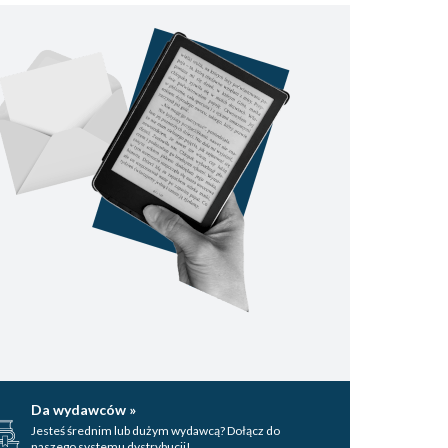
Da wydawców »
Jesteś średnim lub dużym wydawcą? Dołącz do
naszego systemu dystrybucji!