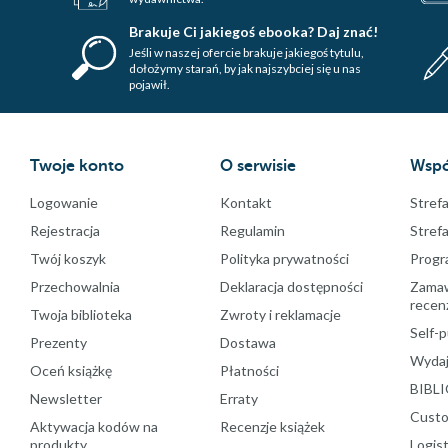
Brakuje Ci jakiegoś ebooka? Daj znać!
Jeśli w naszej ofercie brakuje jakiegoś tytulu,
dołożymy starań, by jak najszybciej się u nas
pojawił.
Twoje konto
O serwisie
Wspó
Logowanie
Kontakt
Strefa
Rejestracja
Regulamin
Stref
Twój koszyk
Polityka prywatności
Progr
Przechowalnia
Deklaracja dostępności
Zamawi
recenz
Twoja biblioteka
Zwroty i reklamacje
Self-p
Prezenty
Dostawa
Wydaj
Oceń książkę
Płatności
BIBLI
Newsletter
Erraty
Custo
Aktywacja kodów na
Recenzje książek
produkty
Logist