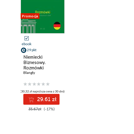
Promocja
ebook
29 pkt
Niemiecki
Biznesowy.
Rozmówki
Blangly
(30,32 zł najniższa cena z 30 dni)
29.61 zł
35.67zł
(-17%)