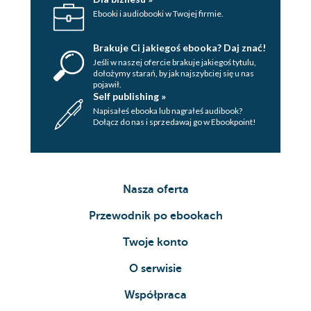
Ebooki i audiobooki w Twojej firmie.
Brakuje Ci jakiegoś ebooka? Daj znać!
Jeśli w naszej ofercie brakuje jakiegoś tytulu,
dołożymy starań, by jak najszybciej się u nas
pojawił.
Self publishing »
Napisałeś ebooka lub nagrałeś audibook?
Dołącz do nas i sprzedawaj go w Ebookpoint!
Nasza oferta
Przewodnik po ebookach
Twoje konto
O serwisie
Współpraca