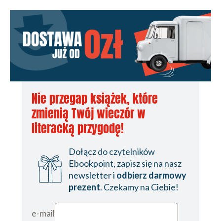
Nie przegap książek, które
zmienią Twój wieczór w
literacką przygodę!
Dołącz do czytelników
Ebookpoint, zapisz się na nasz
newsletter i
odbierz darmowy
prezent
. Czekamy na Ciebie!
e-mail