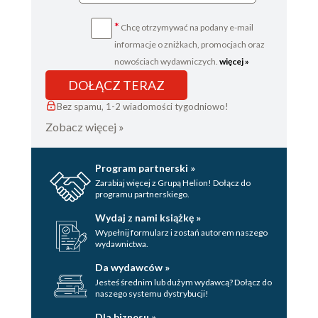
*
Chcę otrzymywać na podany e-mail
informacje o zniżkach, promocjach oraz
nowościach wydawniczych.
więcej »
DOŁĄCZ TERAZ
Bez spamu, 1-2 wiadomości tygodniowo!
Zobacz więcej »
Program partnerski »
Zarabiaj więcej z Grupą Helion! Dołącz do
programu partnerskiego.
Wydaj z nami książkę »
Wypełnij formularz i zostań autorem naszego
wydawnictwa.
Da wydawców »
Jesteś średnim lub dużym wydawcą? Dołącz do
naszego systemu dystrybucji!
Dla biznesu »