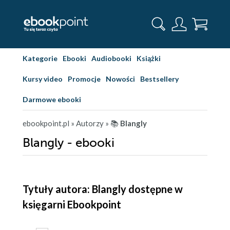
Kategorie
Ebooki
Audiobooki
Książki
Kursy video
Promocje
Nowości
Bestsellery
Darmowe ebooki
ebookpoint.pl
» Autorzy
» 📚
Blangly
Blangly - ebooki
Tytuły autora: Blangly dostępne w
księgarni Ebookpoint