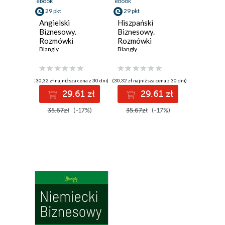
ebook
ebook
29 pkt
29 pkt
Angielski
Hiszpański
Biznesowy.
Biznesowy.
Rozmówki
Rozmówki
Blangly
Blangly
(30,32 zł najniższa cena z 30 dni)
(30,32 zł najniższa cena z 30 dni)
29.61 zł
29.61 zł
35.67zł
(-17%)
35.67zł
(-17%)