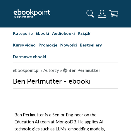
Kategorie
Ebooki
Audiobooki
Książki
Kursy video
Promocje
Nowości
Bestsellery
Darmowe ebooki
ebookpoint.pl
» Autorzy
» 📚
Ben Perlmutter
Ben Perlmutter - ebooki
Ben Perlmutter is a Senior Engineer on the
Education AI team at MongoDB. He applies AI
technologies such as LLMs, embedding models,