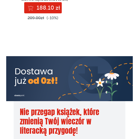
188.10 zł
209.00zł
(-10%)
Nie przegap książek, które
zmienią Twój wieczór w
literacką przygodę!