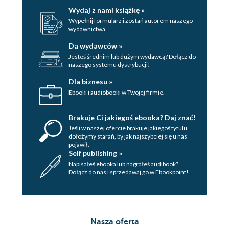
Wydaj z nami książkę »
Wypełnij formularz i zostań autorem naszego
wydawnictwa.
Da wydawców »
Jesteś średnim lub dużym wydawcą? Dołącz do
naszego systemu dystrybucji!
Dla biznesu »
Ebooki i audiobooki w Twojej firmie.
Brakuje Ci jakiegoś ebooka? Daj znać!
Jeśli w naszej ofercie brakuje jakiegoś tytulu,
dołożymy starań, by jak najszybciej się u nas
pojawił.
Self publishing »
Napisałeś ebooka lub nagrałeś audibook?
Dołącz do nas i sprzedawaj go w Ebookpoint!
Nasza oferta