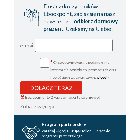
Dołącz do czytelników
Ebookpoint, zapisz się na nasz
newsletter i
odbierz darmowy
prezent
. Czekamy na Ciebie!
e-mail
*
Chcę otrzymywać na podany e-mail
informacje o zniżkach, promocjach oraz
nowościach wydawniczych.
więcej »
DOŁĄCZ TERAZ
Bez spamu, 1-2 wiadomości tygodniowo!
Zobacz więcej »
Program partnerski »
Zarabiaj więcej z Grupą Helion! Dołącz do
programu partnerskiego.