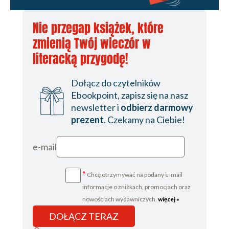
Nie przegap książek, które
zmienią Twój wieczór w
literacką przygodę!
Dołącz do czytelników
Ebookpoint, zapisz się na nasz
newsletter i
odbierz darmowy
prezent
. Czekamy na Ciebie!
e-mail
*
Chcę otrzymywać na podany e-mail
informacje o zniżkach, promocjach oraz
nowościach wydawniczych.
więcej »
DOŁĄCZ TERAZ