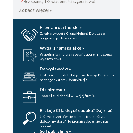
Bez spamu, 1-2 wiadomości tygodniowo!
Zobacz więcej »
Program partnerski »
Zarabiaj więcej z Grupą Helion! Dołącz do
programu partnerskiego.
Wydaj z nami książkę »
Wypełnij formularz i zostań autorem naszego
wydawnictwa.
Da wydawców »
Jesteś średnim lub dużym wydawcą? Dołącz do
naszego systemu dystrybucji!
Dla biznesu »
Ebooki i audiobooki w Twojej firmie.
Brakuje Ci jakiegoś ebooka? Daj znać!
Jeśli w naszej ofercie brakuje jakiegoś tytulu,
dołożymy starań, by jak najszybciej się u nas
pojawił.
Self publishing »