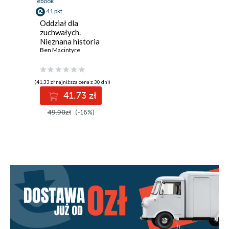
ebook
41 pkt
Oddział dla
zuchwałych.
Nieznana historia
SAS 1941-1945
Ben Macintyre
(41,33 zł najniższa cena z 30 dni)
41.73 zł
49.90zł
(-16%)