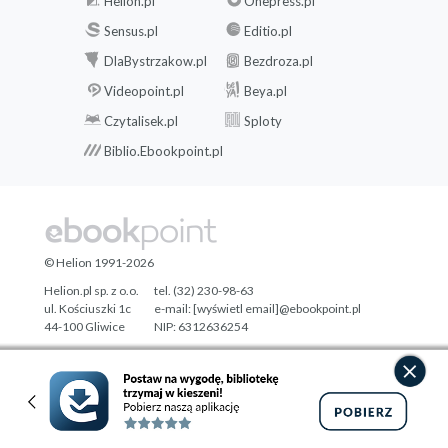
Helion.pl
Onepress.pl
Sensus.pl
Editio.pl
DlaBystrzakow.pl
Bezdroza.pl
Videopoint.pl
Beya.pl
Czytalisek.pl
Sploty
Biblio.Ebookpoint.pl
© Helion 1991-2026
Helion.pl sp. z o.o.
tel. (32) 230-98-63
ul. Kościuszki 1c
e-mail:
[wyświetl email]@ebookpoint.pl
44-100 Gliwice
NIP: 6312636254
Regon: 241989027
Designed with ♥ by
Tonik.pl
Pełna wersja strony »