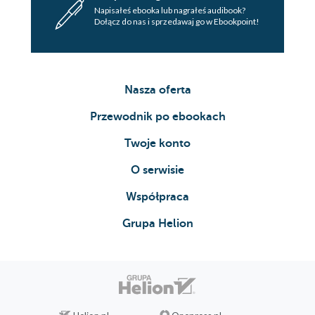
Napisałeś ebooka lub nagrałeś audibook?
Dołącz do nas i sprzedawaj go w Ebookpoint!
Nasza oferta
Przewodnik po ebookach
Twoje konto
O serwisie
Współpraca
Grupa Helion