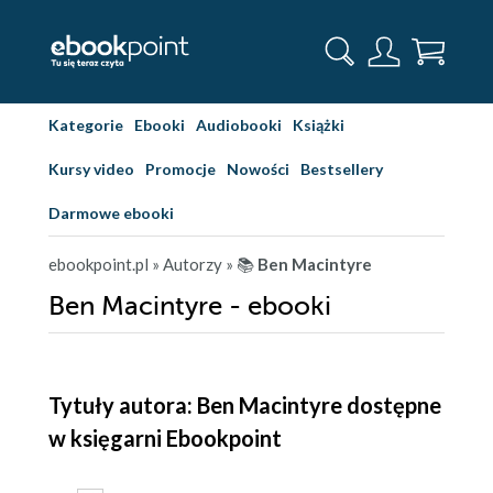
Kategorie
Ebooki
Audiobooki
Książki
Kursy video
Promocje
Nowości
Bestsellery
Darmowe ebooki
ebookpoint.pl
» Autorzy
» 📚
Ben Macintyre
Ben Macintyre - ebooki
Tytuły autora: Ben Macintyre dostępne
w księgarni Ebookpoint