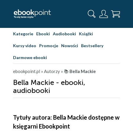
Kategorie
Ebooki
Audiobooki
Książki
Kursy video
Promocje
Nowości
Bestsellery
Darmowe ebooki
ebookpoint.pl
» Autorzy
» 📚
Bella Mackie
Bella Mackie - ebooki,
audiobooki
Tytuły autora: Bella Mackie dostępne w
księgarni Ebookpoint