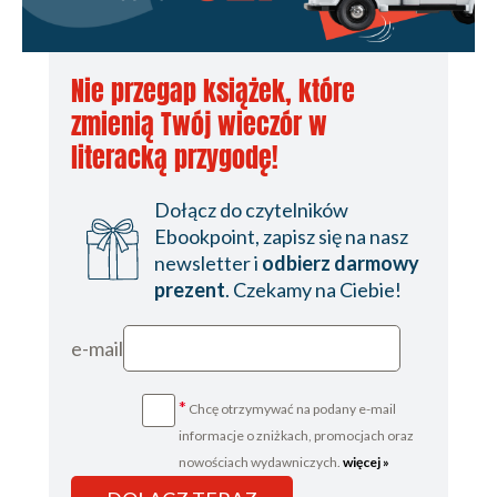
Nie przegap książek, które
zmienią Twój wieczór w
literacką przygodę!
Dołącz do czytelników
Ebookpoint, zapisz się na nasz
newsletter i
odbierz darmowy
prezent
. Czekamy na Ciebie!
e-mail
*
Chcę otrzymywać na podany e-mail
informacje o zniżkach, promocjach oraz
nowościach wydawniczych.
więcej »