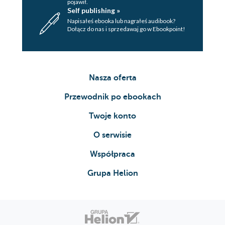
pojawił.
Self publishing »
Napisałeś ebooka lub nagrałeś audibook?
Dołącz do nas i sprzedawaj go w Ebookpoint!
Nasza oferta
Przewodnik po ebookach
Twoje konto
O serwisie
Współpraca
Grupa Helion