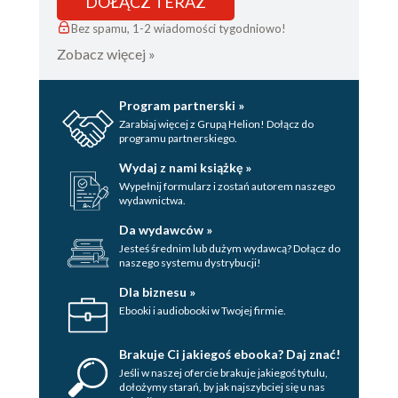
DOŁĄCZ TERAZ
Bez spamu, 1-2 wiadomości tygodniowo!
Zobacz więcej »
Program partnerski »
Zarabiaj więcej z Grupą Helion! Dołącz do
programu partnerskiego.
Wydaj z nami książkę »
Wypełnij formularz i zostań autorem naszego
wydawnictwa.
Da wydawców »
Jesteś średnim lub dużym wydawcą? Dołącz do
naszego systemu dystrybucji!
Dla biznesu »
Ebooki i audiobooki w Twojej firmie.
Brakuje Ci jakiegoś ebooka? Daj znać!
Jeśli w naszej ofercie brakuje jakiegoś tytulu,
dołożymy starań, by jak najszybciej się u nas