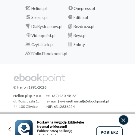
Helion.pl
Onepress.pl
Sensus.pl
Editio.pl
DlaBystrzakow.pl
Bezdroza.pl
Videopoint.pl
Beya.pl
Czytalisek.pl
Sploty
Biblio.Ebookpoint.pl
© Helion 1991-2026
Helion.pl sp. z o.o.
tel. (32) 230-98-63
ul. Kościuszki 1c
e-mail:
[wyświetl email]@ebookpoint.pl
44-100 Gliwice
NIP: 6312636254
Regon: 241989027
Designed with ♥ by
Tonik.pl