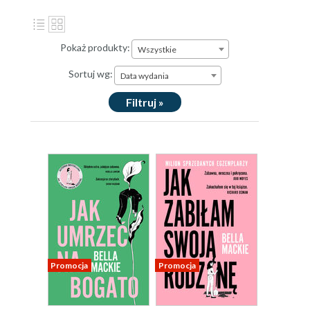
Pokaż produkty:
Wszystkie
Sortuj wg:
Data wydania
Filtruj »
Promocja
Promocja