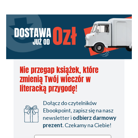
Nie przegap książek, które
zmienią Twój wieczór w
literacką przygodę!
Dołącz do czytelników
Ebookpoint, zapisz się na nasz
newsletter i
odbierz darmowy
prezent
. Czekamy na Ciebie!