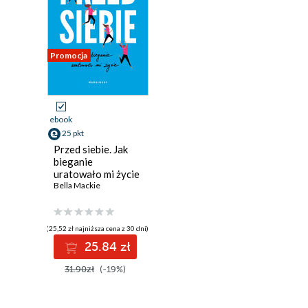
Promocja
ebook
25 pkt
Przed siebie. Jak
bieganie
uratowało mi życie
Bella Mackie
(25,52 zł najniższa cena z 30 dni)
25.84 zł
31.90zł
(-19%)