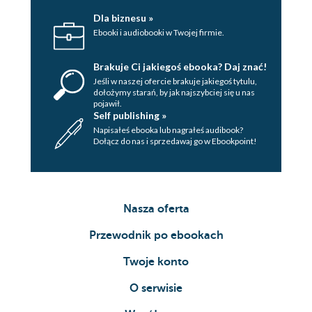
Dla biznesu »
Ebooki i audiobooki w Twojej firmie.
Brakuje Ci jakiegoś ebooka? Daj znać!
Jeśli w naszej ofercie brakuje jakiegoś tytulu,
dołożymy starań, by jak najszybciej się u nas
pojawił.
Self publishing »
Napisałeś ebooka lub nagrałeś audibook?
Dołącz do nas i sprzedawaj go w Ebookpoint!
Nasza oferta
Przewodnik po ebookach
Twoje konto
O serwisie