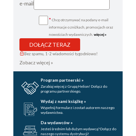
e-mail
*
Chcę otrzymywać na podany e-mail
informacje o zniżkach, promocjach oraz
nowościach wydawniczych.
więcej »
DOŁĄCZ TERAZ
Bez spamu, 1-2 wiadomości tygodniowo!
Zobacz więcej »
Program partnerski »
Zarabiaj więcej z Grupą Helion! Dołącz do
programu partnerskiego.
Wydaj z nami książkę »
Wypełnij formularz i zostań autorem naszego
wydawnictwa.
Da wydawców »
Jesteś średnim lub dużym wydawcą? Dołącz do
naszego systemu dystrybucji!