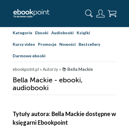
Kategorie
Ebooki
Audiobooki
Książki
Kursy video
Promocje
Nowości
Bestsellery
Darmowe ebooki
ebookpoint.pl
» Autorzy
» 📚
Bella Mackie
Bella Mackie - ebooki,
audiobooki
Tytuły autora: Bella Mackie dostępne w
księgarni Ebookpoint