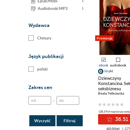
Epub/Mobi
1
Audiobooki MP3
1
Wydawca
Chmury
Promocja
Język publikacji
ebook
audiobook
polski
36 pkt
Dziewczyny
Konstancina. Se
Zakres cen
seksbiznesu
Beata Tetkowska
–
(28,59 zł najniższa cena
36.51 
Wyczyść
43.99zł
(-17