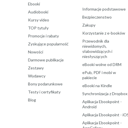
Ebooki
Informacje podstawowe
Audiobooki
Bezpieczenstwo
Kursy video
Zakupy
TOP tytuły
Korzystanie z e-booków
Promocje i rabaty
Przewodnik dla
Zyskujące popularność
niewidomych,
słabowidzących i
Nowości
niesłyszących
Darmowe publikacje
eBooki wolne od DRM
Zestawy
ePub, PDF i mobi w
Wydawcy
pakiecie
Bony podarunkowe
eBooki na Kindle
Testy i certyfikaty
Synchronizacja z Dropbox
Blog
Aplikacja Ebookpoint -
Android
Aplikacja Ebookpoint - iO
Aplikacja Ebookpoint -
AppGallery