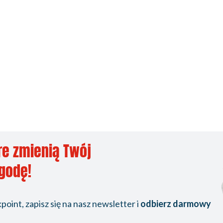
re zmienią Twój
ygodę!
oint, zapisz się na nasz newsletter i
odbierz darmowy