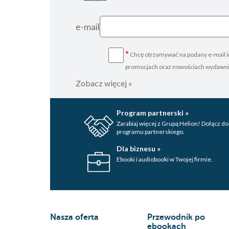
e-mail
*
Chcę otrzymywać na podany e-mail i
promocjach oraz nowościach wydawn
Zobacz więcej »
Program partnerski »
Zarabiaj więcej z Grupą Helion! Dołącz do
programu partnerskiego.
Dla biznesu »
Ebooki i audiobooki w Twojej firmie.
Nasza oferta
Przewodnik po
ebookach