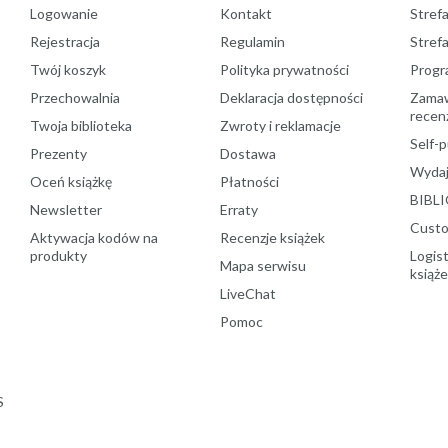
Logowanie
Kontakt
Strefa
Rejestracja
Regulamin
Stref
Twój koszyk
Polityka prywatności
Progr
Przechowalnia
Deklaracja dostępności
Zamawi
recenz
Twoja biblioteka
Zwroty i reklamacje
Self-p
Prezenty
Dostawa
Wydaj
Oceń książkę
Płatności
BIBLI
Newsletter
Erraty
Custo
Aktywacja kodów na
Recenzje książek
produkty
Logist
Mapa serwisu
książ
LiveChat
Pomoc
S