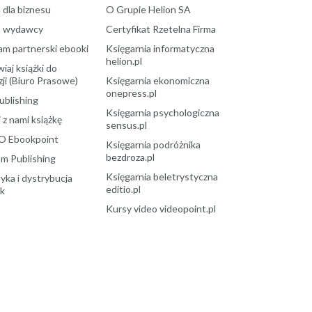
 dla biznesu
O Grupie Helion SA
a wydawcy
Certyfikat Rzetelna Firma
am partnerski ebooki
Księgarnia informatyczna
helion.pl
aj książki do
ji (Biuro Prasowe)
Księgarnia ekonomiczna
onepress.pl
ublishing
Księgarnia psychologiczna
 z nami książkę
sensus.pl
O Ebookpoint
Księgarnia podróżnika
bezdroza.pl
m Publishing
Księgarnia beletrystyczna
yka i dystrybucja
editio.pl
ek
Kursy video videopoint.pl