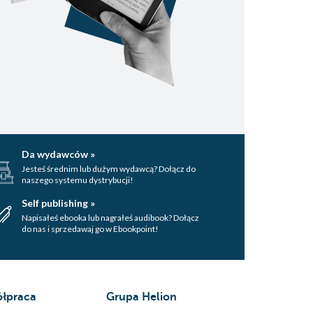
Da wydawców »
Jesteś średnim lub dużym wydawcą? Dołącz do
naszego systemu dystrybucji!
Self publishing »
Napisałeś ebooka lub nagrałeś audibook? Dołącz
do nas i sprzedawaj go w Ebookpoint!
łpraca
Grupa Helion