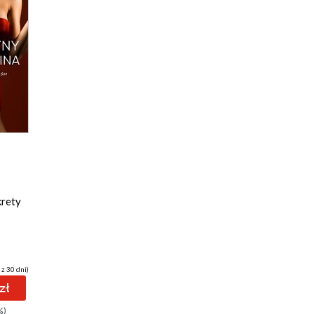
krety
 z 30 dni)
zł
%)