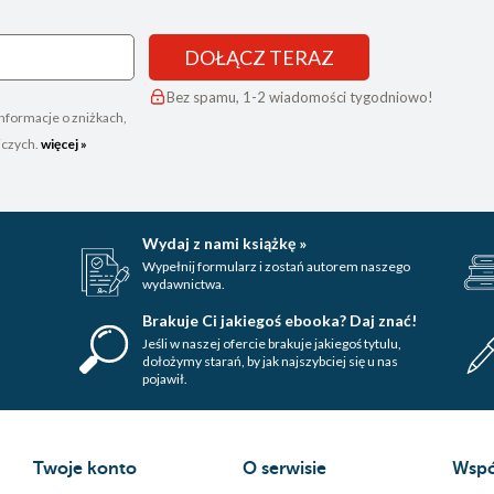
DOŁĄCZ TERAZ
Bez spamu, 1-2 wiadomości tygodniowo!
nformacje o zniżkach,
iczych.
więcej »
Wydaj z nami książkę »
Wypełnij formularz i zostań autorem naszego
wydawnictwa.
Brakuje Ci jakiegoś ebooka? Daj znać!
Jeśli w naszej ofercie brakuje jakiegoś tytulu,
dołożymy starań, by jak najszybciej się u nas
pojawił.
Twoje konto
O serwisie
Wspó