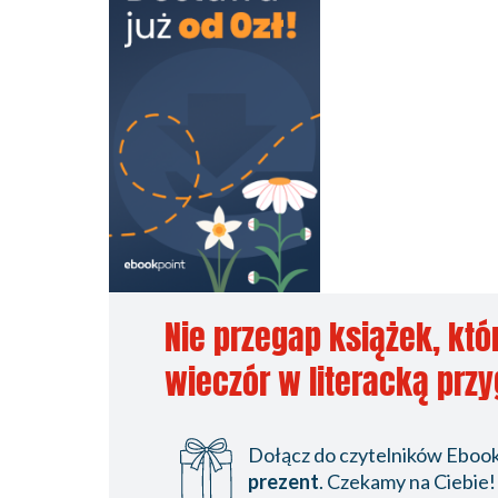
Nie przegap książek, któ
wieczór w literacką prz
Dołącz do czytelników Ebookp
prezent
. Czekamy na Ciebie!