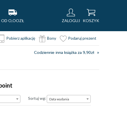
OD O,OOZŁ
ZALOGUJ
KOSZYK
Pobierz aplikację
Bony
Podaruj prezent
Codziennie inna książka za 9,90zł
point
Data wydania
Sortuj wg:
Data wydania