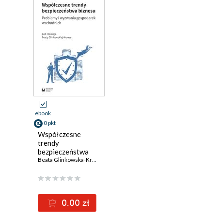
ebook
0 pkt
Współczesne
trendy
bezpieczeństwa
biznesu. Problemy
Beata Glinkowska-Krauze
i wyzwania
gospodarek
wschodnich
0.00 zł