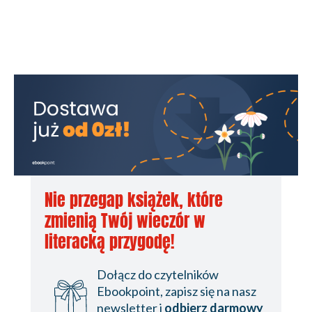
Nie przegap książek, które
zmienią Twój wieczór w
literacką przygodę!
Dołącz do czytelników
Ebookpoint, zapisz się na nasz
newsletter i
odbierz darmowy