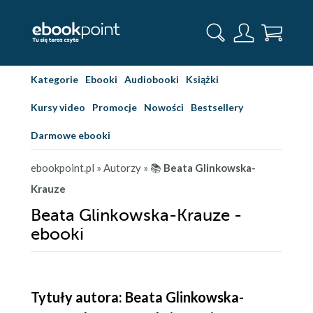
Kategorie
Ebooki
Audiobooki
Książki
Kursy video
Promocje
Nowości
Bestsellery
Darmowe ebooki
ebookpoint.pl
» Autorzy
» 📚
Beata Glinkowska-
Krauze
Beata Glinkowska-Krauze -
ebooki
Tytuły autora: Beata Glinkowska-