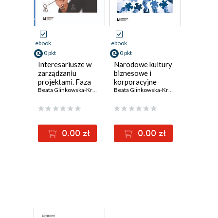
ebook
ebook
0 pkt
0 pkt
Interesariusze w
Narodowe kultury
zarządzaniu
biznesowe i
projektami. Faza
korporacyjne
inicjacyjno-
Beata Glinkowska-Krauze
,
Monika Pawlaczek
Polski i Ukrainy.
Beata Glinkowska-Krauze
,
Iegor Chebot
koncepcyjna
Czynniki
doskonalenia i
integracja
międzynarodowa
0.00 zł
0.00 zł