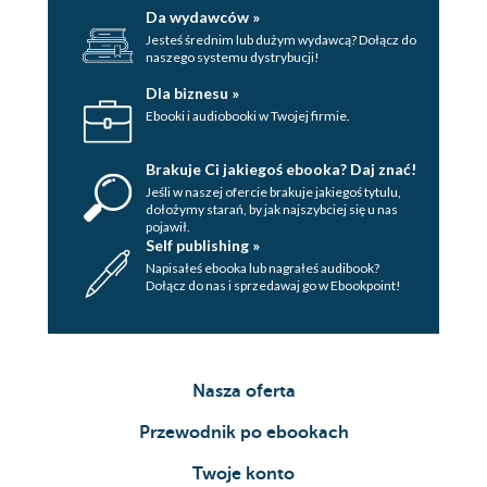
Da wydawców »
Jesteś średnim lub dużym wydawcą? Dołącz do
naszego systemu dystrybucji!
Dla biznesu »
Ebooki i audiobooki w Twojej firmie.
Brakuje Ci jakiegoś ebooka? Daj znać!
Jeśli w naszej ofercie brakuje jakiegoś tytulu,
dołożymy starań, by jak najszybciej się u nas
pojawił.
Self publishing »
Napisałeś ebooka lub nagrałeś audibook?
Dołącz do nas i sprzedawaj go w Ebookpoint!
Nasza oferta
Przewodnik po ebookach
Twoje konto