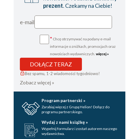
prezent
. Czekamy na Ciebie!
e-mail
*
Chcę otrzymywać na podany e-mail
informacje o zniżkach, promocjach oraz
nowościach wydawniczych.
więcej »
DOŁĄCZ TERAZ
Bez spamu, 1-2 wiadomości tygodniowo!
Zobacz więcej »
Program partnerski »
Zarabiaj więcej z Grupą Helion! Dołącz do
programu partnerskiego.
Wydaj z nami książkę »
Wypełnij formularz i zostań autorem naszego
wydawnictwa.