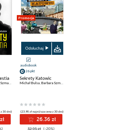
Promocja
Odsłuchaj
audiobook
26 pkt
estia
Sekrety Katowic
matloch
Michał Bulsa
,
Barbara Szmatloch
 z 30 dni)
(23,90 zł najniższa cena z 30 dni)
zł
26.36 zł
%)
32.95 zł
(-20%)