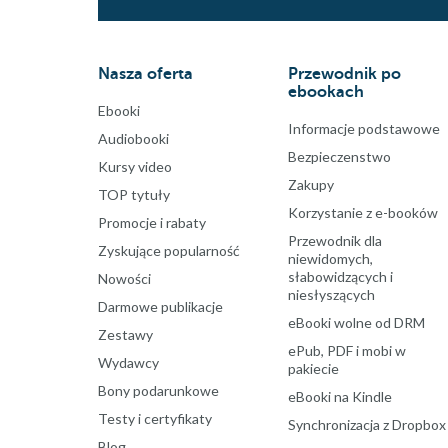
Nasza oferta
Przewodnik po
ebookach
Ebooki
Informacje podstawowe
Audiobooki
Bezpieczenstwo
Kursy video
Zakupy
TOP tytuły
Korzystanie z e-booków
Promocje i rabaty
Przewodnik dla
Zyskujące popularność
niewidomych,
słabowidzących i
Nowości
niesłyszących
Darmowe publikacje
eBooki wolne od DRM
Zestawy
ePub, PDF i mobi w
Wydawcy
pakiecie
Bony podarunkowe
eBooki na Kindle
Testy i certyfikaty
Synchronizacja z Dropbox
Blog