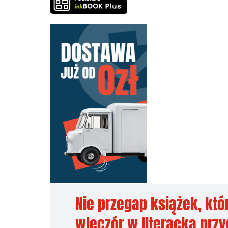
Nie przegap książek, któ
wieczór w literacką prz