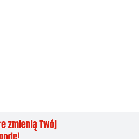
re zmienią Twój
ygodę!