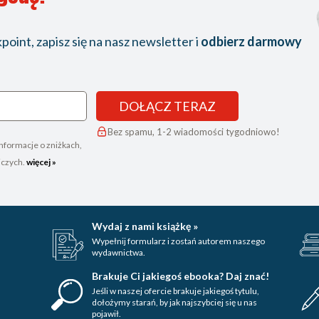
oint, zapisz się na nasz newsletter i
odbierz darmowy
DOŁĄCZ TERAZ
Bez spamu, 1-2 wiadomości tygodniowo!
nformacje o zniżkach,
iczych.
więcej »
Wydaj z nami książkę »
Wypełnij formularz i zostań autorem naszego
wydawnictwa.
Brakuje Ci jakiegoś ebooka? Daj znać!
Jeśli w naszej ofercie brakuje jakiegoś tytulu,
dołożymy starań, by jak najszybciej się u nas
pojawił.