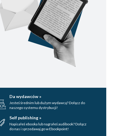
Da wydawców »
Jesteś średnim lub dużym wydawcą? Dołącz do
naszego systemu dystrybucji!
Self publishing »
Napisałeś ebooka lub nagrałeś audibook? Dołącz
do nas i sprzedawaj go w Ebookpoint!