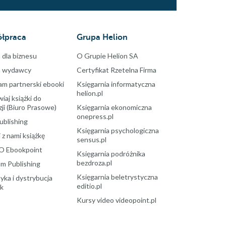
łpraca
Grupa Helion
 dla biznesu
O Grupie Helion SA
a wydawcy
Certyfikat Rzetelna Firma
am partnerski ebooki
Księgarnia informatyczna
helion.pl
aj książki do
ji (Biuro Prasowe)
Księgarnia ekonomiczna
onepress.pl
ublishing
Księgarnia psychologiczna
 z nami książkę
sensus.pl
O Ebookpoint
Księgarnia podróżnika
bezdroza.pl
m Publishing
Księgarnia beletrystyczna
yka i dystrybucja
editio.pl
ek
Kursy video videopoint.pl