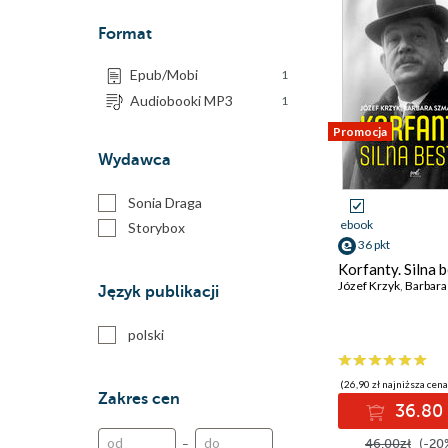
Format
Epub/Mobi
1
Audiobooki MP3
1
Promocja
Wydawca
Sonia Draga
ebook
Storybox
36 pkt
Korfanty. Silna b
Józef Krzyk
,
Barbara Sz
Język publikacji
polski
(26,90 zł najniższa cena
Zakres cen
36.80 
–
46.00zł
(-20