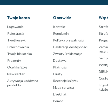
Twoje konto
O serwisie
Wspó
Logowanie
Kontakt
Strefa
Rejestracja
Regulamin
Stref
Twój koszyk
Polityka prywatności
Progr
Przechowalnia
Deklaracja dostępności
Zamawi
recenz
Twoja biblioteka
Zwroty i reklamacje
Self-p
Prezenty
Dostawa
Wydaj
Oceń książkę
Płatności
BIBLI
Newsletter
Erraty
Custo
Aktywacja kodów na
Recenzje książek
produkty
Logist
Mapa serwisu
książ
LiveChat
Pomoc