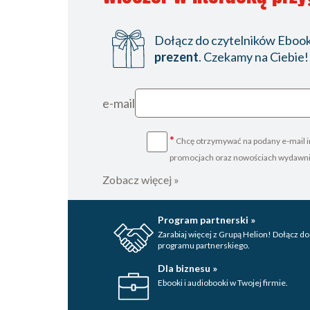
Dołącz do czytelników Ebookp
prezent
. Czekamy na Ciebie!
e-mail
*
Chcę otrzymywać na podany e-mail i
promocjach oraz nowościach wydawn
Zobacz więcej »
Program partnerski »
Zarabiaj więcej z Grupą Helion! Dołącz do
programu partnerskiego.
Dla biznesu »
Ebooki i audiobooki w Twojej firmie.