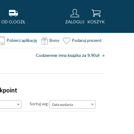
OD O,OOZŁ
ZALOGUJ
KOSZYK
Pobierz aplikację
Bony
Podaruj prezent
Codziennie inna książka za 9,90zł
okpoint
Data wydania
Sortuj wg:
Data wydania