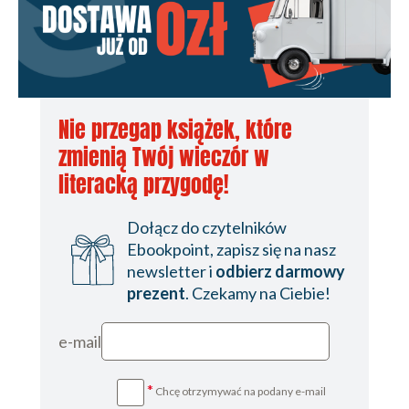
Nie przegap książek, które
zmienią Twój wieczór w
literacką przygodę!
Dołącz do czytelników
Ebookpoint, zapisz się na nasz
newsletter i
odbierz darmowy
prezent
. Czekamy na Ciebie!
e-mail
*
Chcę otrzymywać na podany e-mail