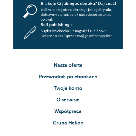
Brakuje Ci jakiegoś ebooka? Daj znać!
Jeśli w naszej ofercie brakuje jakiegoś tytulu,
dołożymy starań, by jak najszybciej się u nas
pojawił.
Self publishing »
Napisałeś ebooka lub nagrałeś audibook?
Dołącz do nas i sprzedawaj go w Ebookpoint!
Nasza oferta
Przewodnik po ebookach
Twoje konto
O serwisie
Współpraca
Grupa Helion