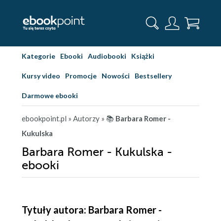
Kategorie
Ebooki
Audiobooki
Książki
Kursy video
Promocje
Nowości
Bestsellery
Darmowe ebooki
ebookpoint.pl
» Autorzy
» 📚
Barbara Romer -
Kukulska
Barbara Romer - Kukulska -
ebooki
Tytuły autora: Barbara Romer -