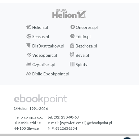
Helion.pl
Onepress.pl
Sensus.pl
Editio.pl
DlaBystrzakow.pl
Bezdroza.pl
Videopoint.pl
Beya.pl
Czytalisek.pl
Sploty
Biblio.Ebookpoint.pl
© Helion 1991-2026
Helion.pl sp. z o.o.
tel. (32) 230-98-63
ul. Kościuszki 1c
e-mail:
[wyświetl email]@ebookpoint.pl
44-100 Gliwice
NIP: 6312636254
Regon: 241989027