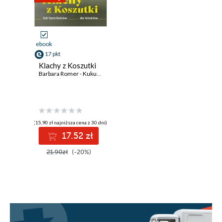
ebook
17 pkt
Klachy z Koszutki
Barbara Romer - Kukulska
(15,90 zł najniższa cena z 30 dni)
17.52 zł
21.90zł
(-20%)